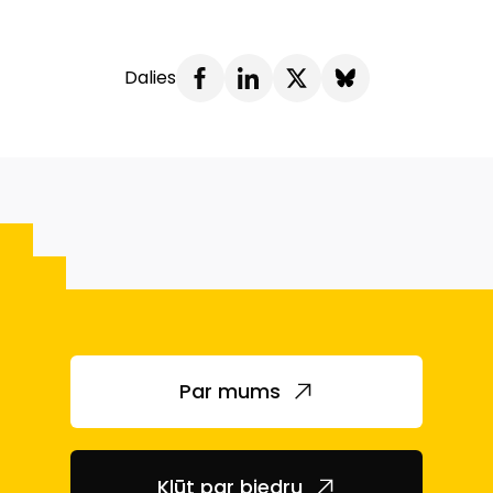
Dalies
Par mums
Kļūt par biedru