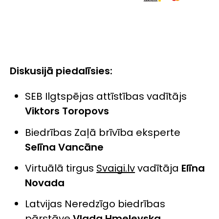
Diskusijā piedalīsies:
SEB Ilgtspējas attīstības vadītājs
Viktors Toropovs
Biedrības Zaļā brīvība eksperte
Selīna Vancāne
Virtuālā tirgus
Svaigi.lv
vadītāja
Elīna
Novada
Latvijas Neredzīgo biedrības
pārstāve
Vlada Hmeļevska