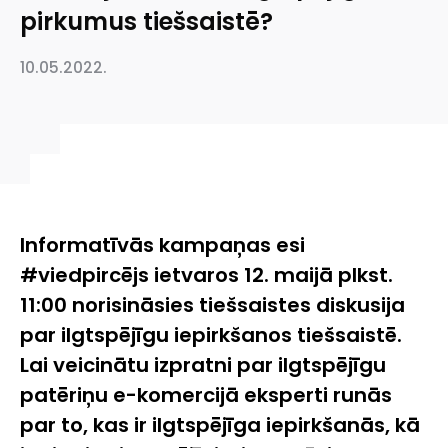
pirkumus tiešsaistē?
10.05.2022.
Informatīvās kampaņas esi
#viedpircējs ietvaros 12. maijā plkst.
11:00 norisināsies tiešsaistes diskusija
par ilgtspējīgu iepirkšanos tiešsaistē.
Lai veicinātu izpratni par ilgtspējīgu
patēriņu e-komercijā eksperti runās
par to, kas ir ilgtspējīga iepirkšanās, kā