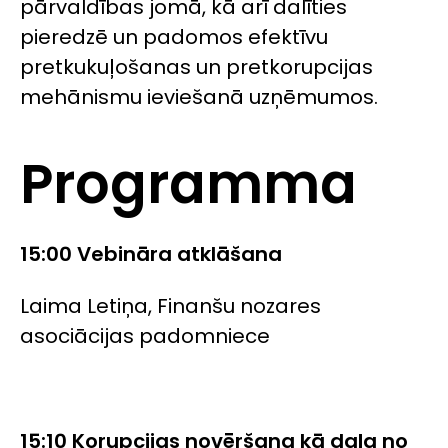
pārvaldības jomā, kā arī dalīties
pieredzē un padomos efektīvu
pretkukuļošanas un pretkorupcijas
mehānismu ieviešanā uzņēmumos.
Programma
15:00 Vebināra atklāšana
Laima Letiņa, Finanšu nozares
asociācijas padomniece
15:10 Korupcijas novēršana kā daļa no