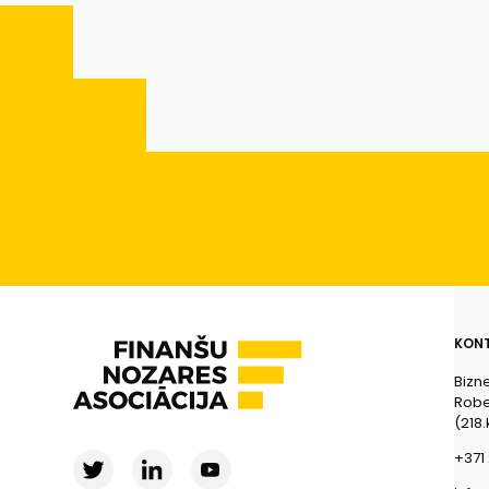
KONT
Bizn
Rober
(218.
+371 