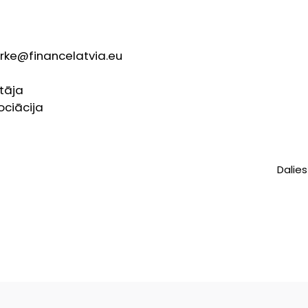
urke@financelatvia.eu
tāja
ociācija
Dalies