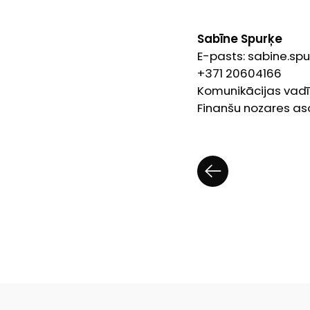
Sabīne Spurķe
E-pasts: sabine.sp
+371 20604166
Komunikācijas vadī
Finanšu nozares as