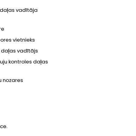
odaļas vadītāja
re
ores vietnieks
 daļas vadītājs
uju kontroles daļas
u nozares
ce.