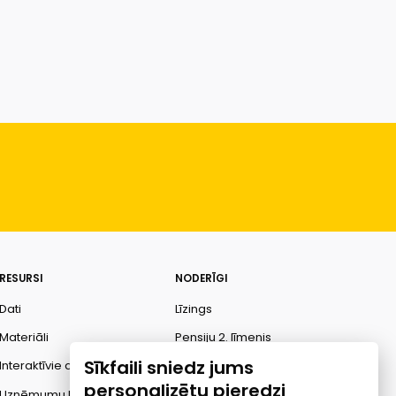
RESURSI
NODERĪGI
Dati
Līzings
Materiāli
Pensiju 2. līmenis
Sīkfaili sniedz jums
Interaktīvie dati
Finanšu pratība
personalizētu pieredzi
Uzņēmumu kredītspējas
Ombuds