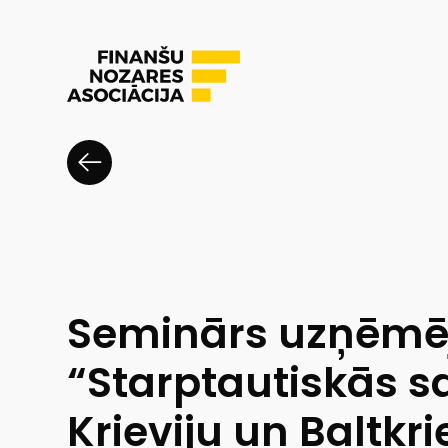
Seminārs uzņēmē
“Starptautiskās s
Krieviju un Baltkri