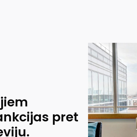
jiem
ankcijas pret
eviju.