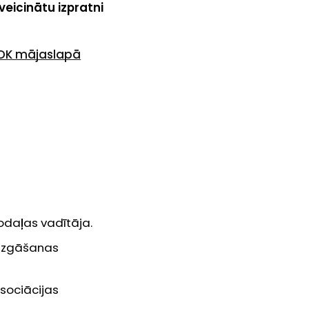
eicinātu izpratni
DK mājaslapā
nodaļas vadītāja.
mazgāšanas
asociācijas