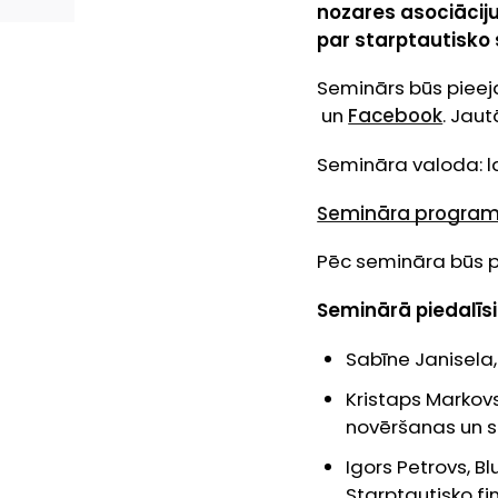
nozares asociāciju
par starptautisko 
Seminārs būs pieej
un
Facebook
. Jau
Semināra valoda: la
Semināra progra
Pēc semināra būs p
Seminārā piedalīsi
Sabīne Janisela,
Kristaps Markov
novēršanas un s
Igors Petrovs, B
Starptautisko f