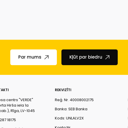
Par mums
Kļūt par biedru
AKTI
REKVIZĪTI
esa centrs "VERDE"
Reģ. Nr. 40008002175
ta Hirša iela 1a
Banka: SEB Banka
kab.), Rīga, LV-1045
Kods: UNLALV2X
287 18175
Konta Nr.