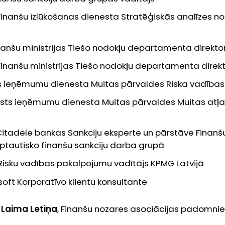
, Finanšu izlūkošanas dienesta Stratēģiskās analīzes n
inanšu ministrijas Tiešo nodokļu departamenta direkto
Finanšu ministrijas Tiešo nodokļu departamenta direkt
lsts ieņēmumu dienesta Muitas pārvaldes Riska vadības
alsts ieņēmumu dienesta Muitas pārvaldes Muitas atļa
 Citadele bankas Sankciju eksperte un pārstāve Finanš
rptautisko finanšu sankciju darba grupā
 Risku vadības pakalpojumu vadītājs KPMG Latvijā
rsoft Korporatīvo klientu konsultante
s
Laima Letiņa
,
Finanšu nozares asociācijas padomnie