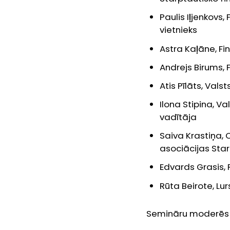
Paulis Iļjenkovs
vietnieks
Astra Kaļāne, F
Andrejs Birums, 
Atis Pīlāts, Va
Ilona Stipina, V
vadītāja
Saiva Krastiņa,
asociācijas Sta
Edvards Grasis,
Rūta Beirote, Lu
Semināru moderē