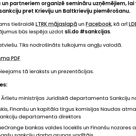
 un partneriem organizē semināru uzņēmējiem, lai v
sankciju pret Krieviju un Baltkrieviju piemērošanu.
ams tiešraidē
LTRK mājaslapā
un
Facebook
, kā arī
LD
tājumus būs iespēja uzdot
sli.do #sankcijas
.
tviešu. Tiks nodrošināts tulkojums angļu valodā.
mma PDF
ieejams tā ieraksts un prezentācijas.
es:
 Ārlietu ministrijas Juridiskā departamenta Sankciju 
skis, Finanšu un kapitāla tirgus komisijas Naudas at
ankciju departamenta direktors
lueOrange bankas valdes loceklis un Finanšu nozares 
inanšu sankciju darba grupas vadītājs