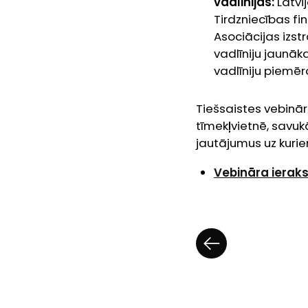
vadlīnijas:
Latvi
Tirdzniecības f
Asociācijas izst
vadlīniju jaunāk
vadlīniju piemē
Tiešsaistes vebinār
tīmekļvietnē, savukā
jautājumus uz kurie
Vebināra ieraks