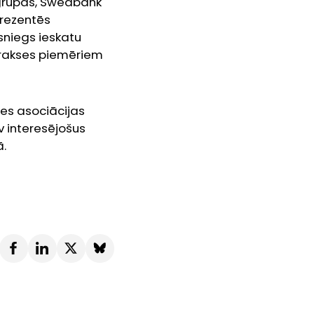
 grupas, Swedbank
prezentēs
 sniegs ieskatu
 prakses piemēriem
res asociācijas
ev interesējošus
ā.