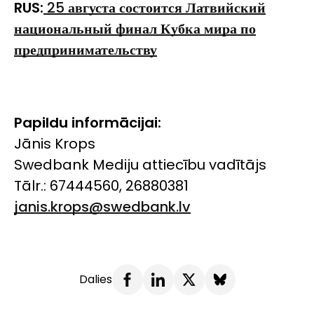
RUS:
25
августа состоится Латвийский
национальный финал Кубка мира по
предпринимательству
Papildu informācijai:
Jānis Krops
Swedbank Mediju attiecību vadītājs
Tālr.: 67444560, 26880381
janis.krops@swedbank.lv
Dalies