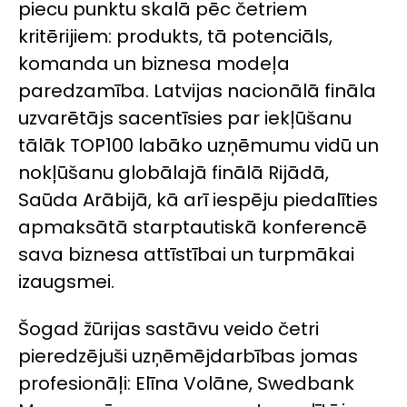
piecu punktu skalā pēc četriem
kritērijiem: produkts, tā potenciāls,
komanda un biznesa modeļa
paredzamība. Latvijas nacionālā fināla
uzvarētājs sacentīsies par iekļūšanu
tālāk TOP100 labāko uzņēmumu vidū un
nokļūšanu globālajā finālā Rijādā,
Saūda Arābijā, kā arī iespēju piedalīties
apmaksātā starptautiskā konferencē
sava biznesa attīstībai un turpmākai
izaugsmei.
Šogad žūrijas sastāvu veido četri
pieredzējuši uzņēmējdarbības jomas
profesionāļi: Elīna Volāne, Swedbank