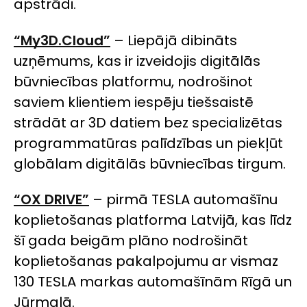
apstrādi.
“My3D.Cloud”
– Liepājā dibināts
uzņēmums, kas ir izveidojis digitālās
būvniecības platformu, nodrošinot
saviem klientiem iespēju tiešsaistē
strādāt ar 3D datiem bez specializētas
programmatūras palīdzības un piekļūt
globālam digitālās būvniecības tirgum.
“OX DRIVE”
– pirmā TESLA automašīnu
koplietošanas platforma Latvijā, kas līdz
šī gada beigām plāno nodrošināt
koplietošanas pakalpojumu ar vismaz
130 TESLA markas automašīnām Rīgā un
Jūrmalā.