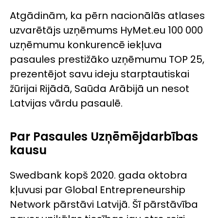
Atgādinām, ka pērn nacionālās atlases
uzvarētājs uzņēmums HyMet.eu 100 000
uzņēmumu konkurencē iekļuva
pasaules prestižāko uzņēmumu TOP 25,
prezentējot savu ideju starptautiskai
žūrijai Rijādā, Saūda Arābijā un nesot
Latvijas vārdu pasaulē.
Par Pasaules Uzņēmējdarbības
kausu
Swedbank kopš 2020. gada oktobra
kļuvusi par
Global Entrepreneurship
Network
pārstāvi Latvijā. Šī pārstāvība