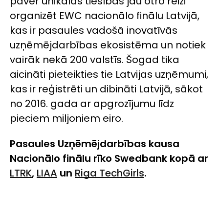
paver unikālas tiesības jau otro reizi
organizēt EWC nacionālo finālu Latvijā,
kas ir pasaules vadošā inovatīvās
uzņēmējdarbības ekosistēma un notiek
vairāk nekā 200 valstīs. Šogad tika
aicināti pieteikties tie Latvijas uzņēmumi,
kas ir reģistrēti un dibināti Latvijā, sākot
no 2016. gada ar apgrozījumu līdz
pieciem miljoniem eiro.
Pasaules Uzņēmējdarbības kausa
Nacionālo finālu rīko Swedbank kopā ar
LTRK
,
LIAA
un
Riga TechGirls
.