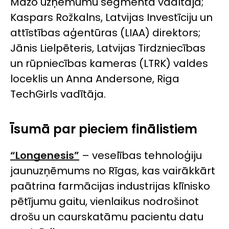
Mazo uzņēmumu segmenta vadītāja;
Kaspars Rožkalns, Latvijas Investīciju un
attīstības aģentūras (LIAA) direktors;
Jānis Lielpēteris, Latvijas Tirdzniecības
un rūpniecības kameras (LTRK) valdes
loceklis un Anna Andersone, Riga
TechGirls vadītāja.
Īsumā par pieciem finālistiem
“Longenesis”
– veselības tehnoloģiju
jaunuzņēmums no Rīgas, kas vairākkārt
paātrina farmācijas industrijas klīnisko
pētījumu gaitu, vienlaikus nodrošinot
drošu un caurskatāmu pacientu datu