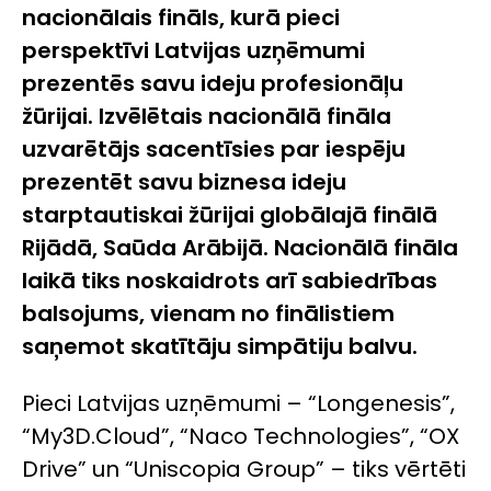
nacionālais fināls, kurā pieci
perspektīvi Latvijas uzņēmumi
prezentēs savu ideju profesionāļu
žūrijai. Izvēlētais nacionālā fināla
uzvarētājs sacentīsies par iespēju
prezentēt savu biznesa ideju
starptautiskai žūrijai globālajā finālā
Rijādā, Saūda Arābijā. Nacionālā fināla
laikā tiks noskaidrots arī sabiedrības
balsojums, vienam no finālistiem
saņemot skatītāju simpātiju balvu.
Pieci Latvijas uzņēmumi – “Longenesis”,
“My3D.Cloud”, “Naco Technologies”, “OX
Drive” un “Uniscopia Group” – tiks vērtēti