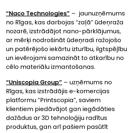
“Naco Technologies”
– jaunuzņēmums
no Rīgas, kas darbojas “zaļā” ūdeņraža
nozarē, izstrādājot nano-pārklājumus,
ar mērķi nodrošināt ūdeņradi ražojošo
un patērējošo iekārtu izturību, ilgtspējību
un ievērojami samazināt to atkarību no
cēlo materiālu izmantošanas.
“Uniscopia Group”
–
uzņēmums no
Rīgas, kas izstrādājis e-komercijas
platformu “Printscopia”, saviem
klientiem piedāvājot gan iegādāties
dažādus ar 3D tehnoloģiju radītus
produktus, gan arī pašiem pasūtīt