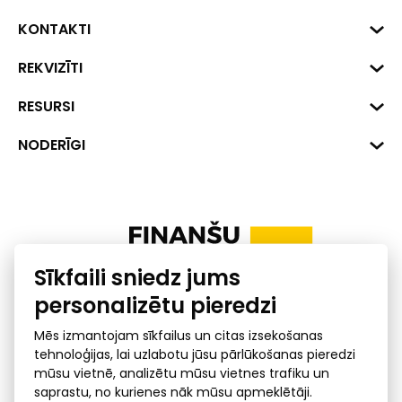
KONTAKTI
Biznesa centrs "VERDE" Roberta
REKVIZĪTI
Hirša iela 1a (218.kab.), Rīga, LV-
1045
Reģ. Nr. 40008002175
RESURSI
+371 287 18175
Banka: SEB Banka
Dati
NODERĪGI
info@financelatvia.eu
Kods: UNLALV2X
Materiāli
Līzings
Konta Nr. LV48UNLA0001000700732
Interaktīvie dati
Pensiju 2. līmenis
Uzņēmumu kredītspējas kalkulators
Finanšu pratība
Sīkfaili sniedz jums
Ombuds
personalizētu pieredzi
Mēs izmantojam sīkfailus un citas izsekošanas
tehnoloģijas, lai uzlabotu jūsu pārlūkošanas pieredzi
mūsu vietnē, analizētu mūsu vietnes trafiku un
saprastu, no kurienes nāk mūsu apmeklētāji.