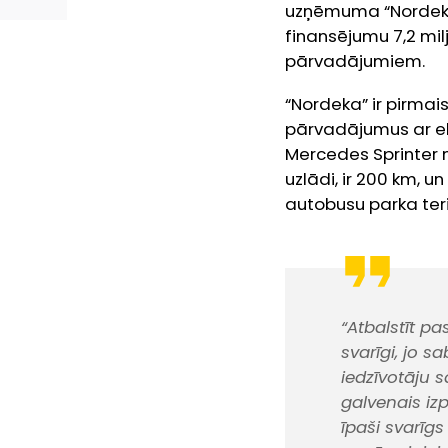
uzņēmuma “Nordeka”
finansējumu 7,2 mil
pārvadājumiem.
“Nordeka” ir pirma
pārvadājumus ar ele
Mercedes Sprinter m
uzlādi, ir 200 km, 
autobusu parka teri
“Atbalstīt pa
svarīgi, jo s
iedzīvotāju 
galvenais izp
īpaši svarīg