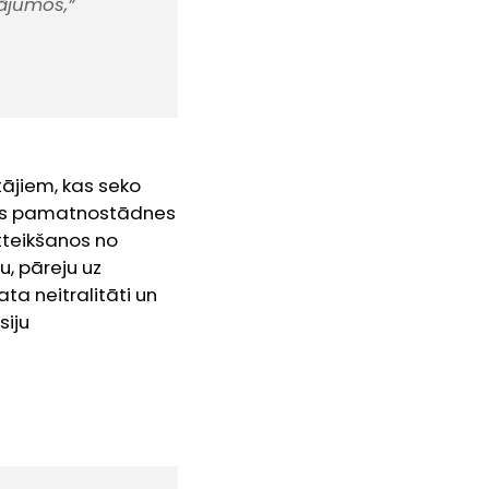
ājumos,”
ājiem, kas seko
Šis pamatnostādnes
tteikšanos no
u, pāreju uz
ta neitralitāti un
siju