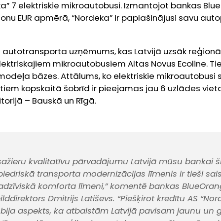
 7 elektriskie mikroautobusi. Izmantojot bankas Bl
jonu EUR apmērā, “Nordeka” ir paplašinājusi savu aut
is autotransporta uzņēmums, kas Latvijā uzsāk reģionā
ktriskajiem mikroautobusiem Altas Novus Ecoline. Tie
odeļa bāzes. Attālums, ko elektriskie mikroautobusi sp
un tiem kopskaitā šobrīd ir pieejamas jau 6 uzlādes vie
torijā – Bauskā un Rīgā.
sažieru kvalitatīvu pārvadājumu Latvijā mūsu bankai šķ
abiedriskā transporta modernizācijas līmenis ir tieši sais
sadzīviskā komforta līmeni,” komentē bankas BlueOra
ilddirektors Dmitrijs Latiševs. “Piešķirot kredītu AS “N
s bija aspekts, ka atbalstām Latvijā pavisam jaunu un g