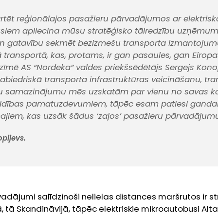
tēt reģionālajos pasažieru pārvadājumos ar elektrisk
iem apliecina mūsu stratēģisko tālredzību uzņēmuma
n gatavību sekmēt bezizmešu transporta izmantojum
ā transportā, kas, protams, ir gan pasaules, gan Eirop
atzīmē AS “Nordeka” valdes priekšsēdētājs Sergejs Konop
abiedriskā transporta infrastruktūras veicināšanu, tr
šu samazinājumu mēs uzskatām par vienu no savas ko
ildības pamatuzdevumiem, tāpēc esam patiesi gandar
majiem, kas uzsāk šādus ‘zaļos’ pasažieru pārvadājumu
opijevs.
dājumi salīdzinoši nelielas distances maršrutos ir st
, tā Skandināvijā, tāpēc elektriskie mikroautobusi Alt