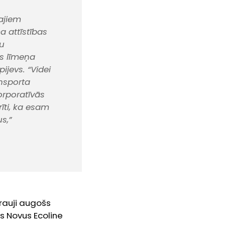
ajiem
 attīstības
u
as līmeņa
ijevs. “Videi
ansporta
rporatīvās
īti, ka esam
s,”
rauji augošs
as Novus Ecoline