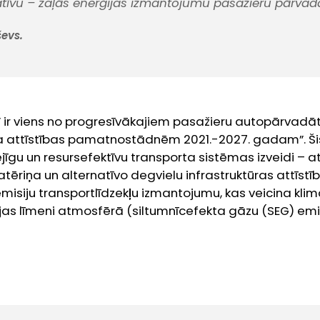
iatīvu – zaļās enerģijas izmantojumu pasažieru pārvad
ševs.
 ir viens no progresīvākajiem pasažieru autopārvadāt
rta attīstības pamatnostādnēm 2021.-2027. gadam”. 
īgu un resursefektīvu transporta sistēmas izveidi – a
tēriņa un alternatīvo degvielu infrastruktūras attīstīb
isiju transportlīdzekļu izmantojumu, kas veicina klima
jas līmeni atmosfērā (siltumnīcefekta gāzu (SEG) emi