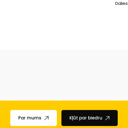
Dalies
Par mums
Kļūt par biedru