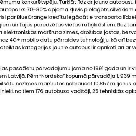
ņēmuma konkurētspēju. Turklāt līdz ar jauno autobusu 
 autoparks 70-80% apjomā kļuvis pielāgots cilvēkiem
si par BlueOrange kredītu iegādātie transporta līdzekļi
em un tajos paredzētas vietas ratiņkrēsliem. Bez t
rī elektroniskās maršruta zīmes, drošības jostas, bezv
smaz 4G+ mobilo datu pārraides tehnoloģiju, kā arī b
oteiktas kategorijas jaunie autobusi ir aprīkoti arī ar 
jas pasažieru pārvadājumu jomā no 1991.gada un ir v
 Latvijā. Pērn “Nordeka” kopumā pārvadāja 1, 939 mi
pilsētu nozīmes maršrutos nobraucot 10,857 miljonu
nieki, no tiem 176 autobusa vadītāji, 25 tehniskās ap