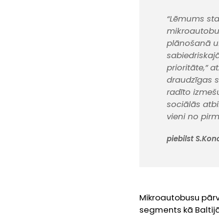
“Lēmums star
mikroautobus
plānošanā u
sabiedriskaj
prioritāte,” 
draudzīgas s
radīto izme
sociālās atb
vieni no pir
piebilst S.Kon
Mikroautobusu pārva
segments kā Baltijā