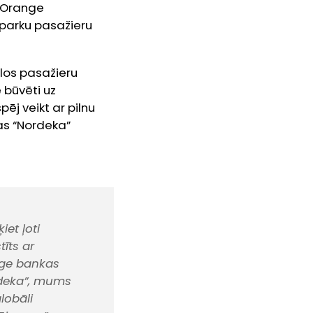
ueOrange
oparku pasažieru
los pasažieru
 būvēti uz
ēj veikt ar pilnu
tas “Nordeka”
iet ļoti
tīts ar
nge bankas
ordeka”, mums
lobāli