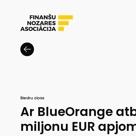
Biedru ziņas
Ar BlueOrange atb
miljonu EUR apjo