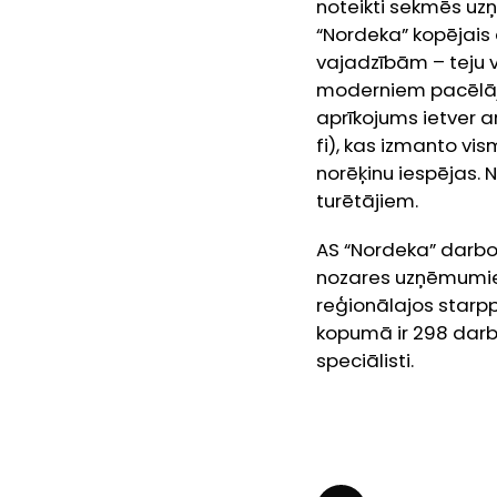
noteikti sekmēs uz
“Nordeka” kopējais
vajadzībām – teju vi
moderniem pacēlāji
aprīkojums ietver a
fi), kas izmanto vi
norēķinu iespējas. N
turētājiem.
AS “Nordeka” darbo
nozares uzņēmumiem
reģionālajos starp
kopumā ir 298 darbi
speciālisti.