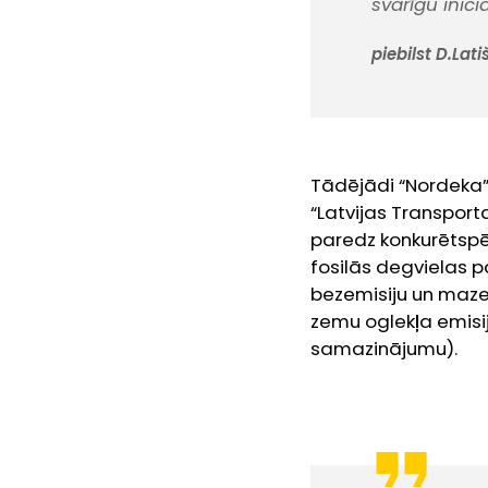
svarīgu inic
piebilst D.Lati
Tādējādi “Nordeka”
“Latvijas Transpo
paredz konkurētspēj
fosilās degvielas pa
bezemisiju un mazem
zemu oglekļa emisi
samazinājumu).