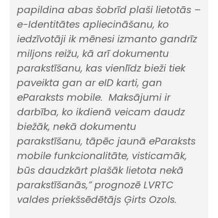
papildina abas šobrīd plaši lietotās –
e-Identitātes apliecināšanu, ko
iedzīvotāji ik mēnesi izmanto gandrīz
miljons reižu, kā arī dokumentu
parakstīšanu, kas vienlīdz bieži tiek
paveikta gan ar eID karti, gan
eParaksts mobile. Maksājumi ir
darbība, ko ikdienā veicam daudz
biežāk, nekā dokumentu
parakstīšanu, tāpēc jaunā eParaksts
mobile funkcionalitāte, visticamāk,
būs daudzkārt plašāk lietota nekā
parakstīšanās,”
prognozē LVRTC
valdes priekšsēdētājs Ģirts Ozols.