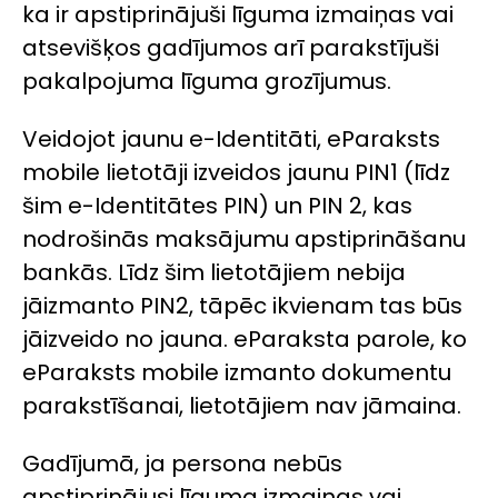
ka ir apstiprinājuši līguma izmaiņas vai
atsevišķos gadījumos arī parakstījuši
pakalpojuma līguma grozījumus.
Veidojot jaunu e-Identitāti, eParaksts
mobile lietotāji izveidos jaunu PIN1 (līdz
šim e-Identitātes PIN) un PIN 2, kas
nodrošinās maksājumu apstiprināšanu
bankās. Līdz šim lietotājiem nebija
jāizmanto PIN2, tāpēc ikvienam tas būs
jāizveido no jauna. eParaksta parole, ko
eParaksts mobile izmanto dokumentu
parakstīšanai, lietotājiem nav jāmaina.
Gadījumā, ja persona nebūs
apstiprinājusi līguma izmaiņas vai