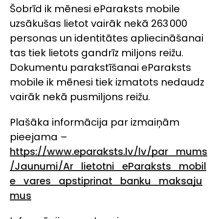
Šobrīd ik mēnesi eParaksts mobile
uzsākušas lietot vairāk nekā 263 000
personas un identitātes apliecināšanai
tas tiek lietots gandrīz miljons reižu.
Dokumentu parakstīšanai eParaksts
mobile ik mēnesi tiek izmatots nedaudz
vairāk nekā pusmiljons reižu.
Plašāka informācija par izmaiņām
pieejama –
https://www.eparaksts.lv/lv/par_mums
/Jaunumi/Ar_lietotni_eParaksts_mobil
e_vares_apstiprinat_banku_maksaju
mus