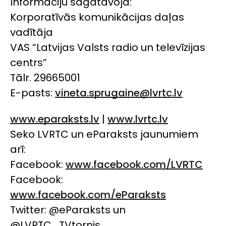
Informāciju sagatavoja:
Korporatīvās komunikācijas daļas
vadītāja
VAS “Latvijas Valsts radio un televīzijas
centrs”
Tālr. 29665001
E-pasts:
vineta.sprugaine@lvrtc.lv
www.eparaksts.lv
|
www.lvrtc.lv
Seko LVRTC un eParaksts jaunumiem
arī:
Facebook:
www.facebook.com/LVRTC
Facebook:
www.facebook.com/eParaksts
Twitter: @eParaksts un
@LVRTC_TVtornis