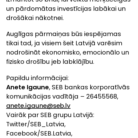
un pārdomātas investīcijas labākai un
drošākai nākotnei.
Auglīgas pārmaiņas būs iespējamas
tikai tad, ja visiem šeit Latvijā varēsim
nodrošināt ekonomisko, emocionālo un
fizisko drošību jeb labklājību.
Papildu informācijai:
Anete Igaune
, SEB bankas korporatīvās
komunikācijas vadītāja – 26455568,
anete.igaune@seb.lv
Vairāk par SEB grupu Latvijā:
Twitter/SEB_Latvia,
Facebook/SEB.Latvia,