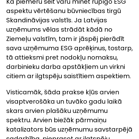
Kā piemēru šeit varu minēt rūpīgo ESG
aspektu vērtēšanu būvniecības tirgū
Skandināvijas valstīs. Ja Latvijas
uzņēmums vēlas strādāt kādā no
Ziemeļu valstīm, tam ir jāspēj pierādīt
sava uzņēmuma ESG aprēķinus, tostarp,
tā attieksmi pret nodokļu nomaksu,
darbinieku darba apstākļiem un virkni
citiem ar ilgtspēju saistītiem aspektiem.
Visticamāk, šāda prakse kļūs arvien
visaptverošāka un tuvāko gadu laikā
skars arvien plašāku uzņēmumu
spektru. Arvien biežāk pārmaiņu
katalizators būs uzņēmumu savstarpējā
sadarbība, pieprasot ar ilgtspēju