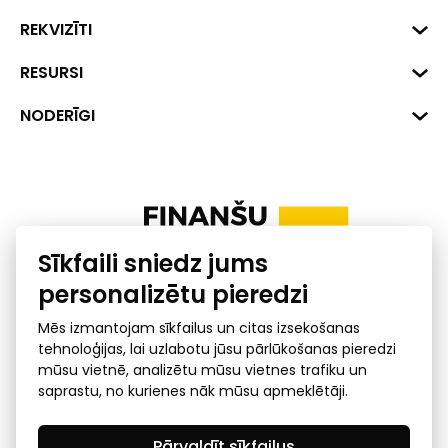
Biznesa centrs "VERDE" Roberta
REKVIZĪTI
Hirša iela 1a (218.kab.), Rīga, LV-
1045
Reģ. Nr. 40008002175
RESURSI
+371 287 18175
Banka: SEB Banka
Dati
NODERĪGI
info@financelatvia.eu
Kods: UNLALV2X
Materiāli
Līzings
Konta Nr. LV48UNLA0001000700732
Interaktīvie dati
Pensiju 2. līmenis
Uzņēmumu kredītspējas kalkulators
Finanšu pratība
Sīkfaili sniedz jums
Ombuds
personalizētu pieredzi
Mēs izmantojam sīkfailus un citas izsekošanas
tehnoloģijas, lai uzlabotu jūsu pārlūkošanas pieredzi
mūsu vietnē, analizētu mūsu vietnes trafiku un
saprastu, no kurienes nāk mūsu apmeklētāji.
Privātuma politika
GDPR subjekta piekļuves
Pārvaldīt sīkfailus