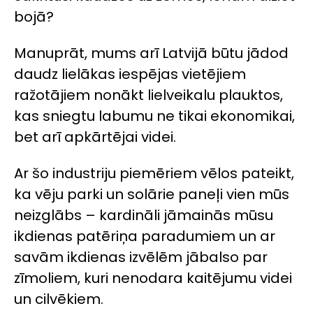
bojā?
Manuprāt, mums arī Latvijā būtu jādod
daudz lielākas iespējas vietējiem
ražotājiem nonākt lielveikalu plauktos,
kas sniegtu labumu ne tikai ekonomikai,
bet arī apkārtējai videi.
Ar šo industriju piemēriem vēlos pateikt,
ka vēju parki un solārie paneļi vien mūs
neizglābs – kardināli jāmainās mūsu
ikdienas patēriņa paradumiem un ar
savām ikdienas izvēlēm jābalso par
zīmoliem, kuri nenodara kaitējumu videi
un cilvēkiem.