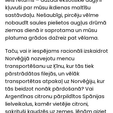
kļuvuši par mūsu ikdienas maltīšu
sastāvdaļu. Nešaubīgi, pircēju vēlme
nobaudīt saules pielietos augļus drūmā
ziemas dienā ir saprotama un mūsu
platuma grādos dažreiz pat vēlama.
Taču, vai ir iespējams racionāli izskaidrot
Norvēģijā nozvejotu mencu
transportēšanu uz Ķīnu, kur tās tiek
pārstrādātas filejās, un vēlāk
transportētas atpakaļ uz Norvēģiju, kur
tās beidzot nonāk pārdošanā? Vai
Argentīnas citronu pārpildītos Spānijas
lielveikalus, kamēr vietējie citroni,
sakrituši kaudzēs uz zemes, lēnām aiziet