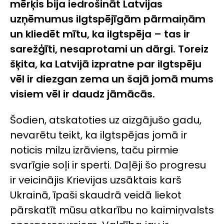
mērķis bija iedrošināt Latvijas
uzņēmumus ilgtspējīgām pārmaiņām
un kliedēt mītu, ka ilgtspēja – tas ir
sarežģīti, nesaprotami un dārgi. Toreiz
šķita, ka Latvijā izpratne par ilgtspēju
vēl ir diezgan zema un šajā jomā mums
visiem vēl ir daudz jāmācās.
Šodien, atskatoties uz aizgājušo gadu,
nevarētu teikt, ka ilgtspējas jomā ir
noticis milzu izrāviens, taču pirmie
svarīgie soļi ir sperti. Daļēji šo progresu
ir veicinājis Krievijas uzsāktais karš
Ukrainā, īpaši skaudrā veidā liekot
pārskatīt mūsu atkarību no kaimiņvalsts