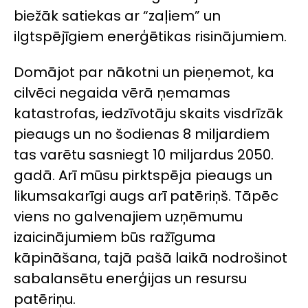
biežāk satiekas ar “zaļiem” un
ilgtspējīgiem enerģētikas risinājumiem.
Domājot par nākotni un pieņemot, ka
cilvēci negaida vērā ņemamas
katastrofas, iedzīvotāju skaits visdrīzāk
pieaugs un no šodienas 8 miljardiem
tas varētu sasniegt 10 miljardus 2050.
gadā. Arī mūsu pirktspēja pieaugs un
likumsakarīgi augs arī patēriņš. Tāpēc
viens no galvenajiem uzņēmumu
izaicinājumiem būs ražīguma
kāpināšana, tajā pašā laikā nodrošinot
sabalansētu enerģijas un resursu
patēriņu.