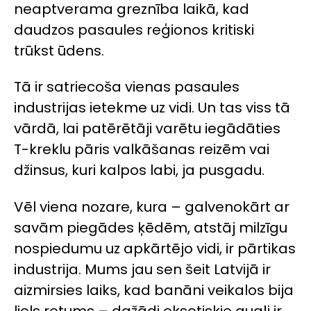
neaptverama greznība laikā, kad
daudzos pasaules reģionos kritiski
trūkst ūdens.
Tā ir satriecoša vienas pasaules
industrijas ietekme uz vidi. Un tas viss tā
vārdā, lai patērētāji varētu iegādāties
T-kreklu pāris valkāšanas reizēm vai
džinsus, kuri kalpos labi, ja pusgadu.
Vēl viena nozare, kura – galvenokārt ar
savām piegādes ķēdēm, atstāj milzīgu
nospiedumu uz apkārtējo vidi, ir pārtikas
industrija. Mums jau sen šeit Latvijā ir
aizmirsies laiks, kad banāni veikalos bija
liels retums – dažādi eksotiskie augļi ir