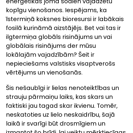
enerģētikas jomā šodien vajadzētu
kopīgu vienošanos. Iespējams, ka
īstermiņā koksnes bioresursi ir labākais
fosilā kurināmā aizstājējs. Bet vai tas ir
ilgtermiņa globāls risinājums un vai
globālais risinājums der mūsu
lokālajām vajadzībām? Šeit ir
nepieciešams valstisks visaptverošs
vērtējums un vienošanās.
Šis nešaubīgi ir lielas nenoteiktības un
strauju pārmaiņu laiks, kas skars un
faktiski jau tagad skar ikvienu. Tomēr,
neskatoties uz lielo neskaidrību, šajā
laikā ir svarīgi būt drosmīgiem un
izmantot šo brīdi, lai veiktu mērķtiecīgas