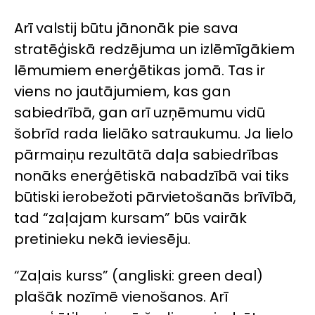
Arī valstij būtu jānonāk pie sava
stratēģiskā redzējuma un izlēmīgākiem
lēmumiem enerģētikas jomā. Tas ir
viens no jautājumiem, kas gan
sabiedrībā, gan arī uzņēmumu vidū
šobrīd rada lielāko satraukumu. Ja lielo
pārmaiņu rezultātā daļa sabiedrības
nonāks enerģētiskā nabadzībā vai tiks
būtiski ierobežoti pārvietošanās brīvībā,
tad “zaļajam kursam” būs vairāk
pretinieku nekā ieviesēju.
“Zaļais kurss” (angliski:
green deal
)
plašāk nozīmē vienošanos. Arī