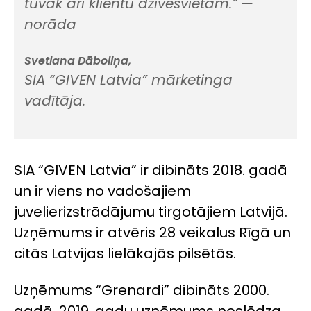
tuvāk arī klientu dzīvesvietām.”
—
norāda
Svetlana Dāboliņa,
SIA “GIVEN Latvia” mārketinga
vadītāja.
SIA “GIVEN Latvia” ir dibināts 2018. gadā
un ir viens no vadošajiem
juvelierizstrādājumu tirgotājiem Latvijā.
Uzņēmums ir atvēris 28 veikalus Rīgā un
citās Latvijas lielākajās pilsētās.
Uzņēmums “Grenardi” dibināts 2000.
gadā. 2019. gadu uzņēmums noslēdza