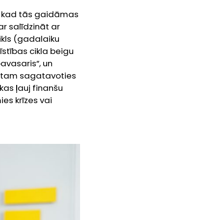
a, kad tās gaidāmas
ar salīdzināt ar
ikls (gadalaiku
stības cikla beigu
vasaris”, un
gi tam sagatavoties
kas ļauj finanšu
es krīzes vai