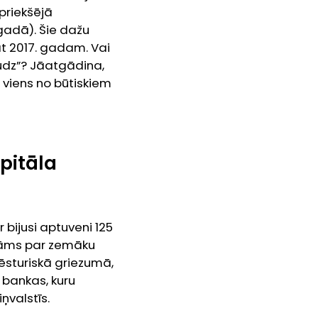
epriekšējā
gadā). Šie dažu
at 2017. gadam. Vai
udz”? Jāatgādina,
a viens no būtiskiem
pitāla
 bijusi aptuveni 125
katāms par zemāku
vēsturiskā griezumā,
s bankas, kuru
ņvalstīs.