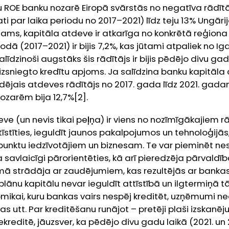
u ROE banku nozarē Eiropā svārstās no negatīva rādīt
ati par laika periodu no 2017–2021) līdz teju 13% Ungāri
ams, kapitāla atdeve ir atkarīga no konkrētā reģiona u
dā (2017–2021) ir bijis 7,2%, kas jūtami atpaliek no Ig
Salīdzinoši augstāks šis rādītājs ir bijis pēdējo divu ga
 izsniegto kredītu apjoms. Ja salīdzina banku kapitāl
ējais atdeves rādītājs no 2017. gada līdz 2021. gada
ozarēm bija 12,7%[2].
ve (un nevis tikai peļņa) ir viens no nozīmīgākajiem r
tīstīties, ieguldīt jaunos pakalpojumos un tehnoloģijās,
punktu iedzīvotājiem un biznesam. Te var pieminēt n
a savlaicīgi pārorientēties, kā arī pieredzēja pārvald
ā strādāja ar zaudējumiem, kas rezultējās ar bankas
lānu kapitālu nevar ieguldīt attīstībā un ilgtermiņā tā
omikai, kuru bankas vairs nespēj kreditēt, uzņēmumi ne
s utt. Par kreditēšanu runājot – pretēji plaši izskanē
ekreditē, jāuzsver, ka pēdējo divu gadu laikā (2021. u