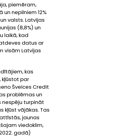
āja, piemēram,
jā un nepilniem 12%
n valsts. Latvijas
aunijas (8,8%) un
du laikā, kad
a atdeves datus ar
m visām Latvijas
ādītājiem, kas
 kļūstot par
eseno Šveices
Credit
ības problēmas un
 nespēju turpināt
s kļūst vājākas. Tas
attīstās, jaunas
jušajam viedoklim,
n 2022. gadā)