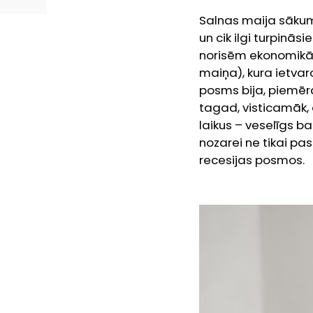
Salnas maija sākum
un cik ilgi turpinā
norisēm ekonomikā, 
maiņa), kura ietvar
posms bija, piemē
tagad, visticamāk, 
laikus – veselīgs b
nozarei ne tikai pa
recesijas posmos.