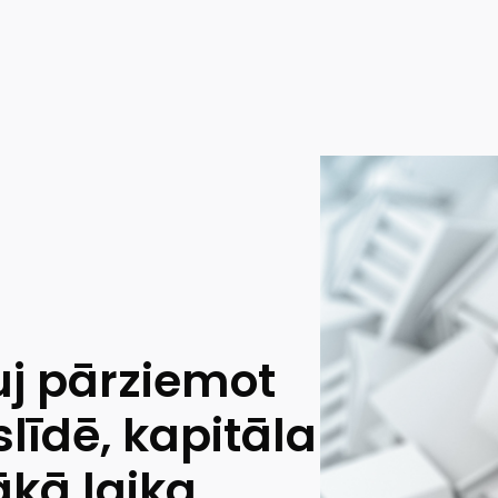
uj pārziemot
līdē, kapitāla
ākā laika