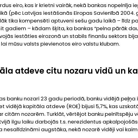
rdus eiro, kas ir krietni vairāk, nekā bankas nopelnīja i
ikā (pēc Latvijas iestāšanās Eiropas Savienībā 2004. 
āk tika kompensēti aptuveni sešu gadu laikā – līdz p
mit gadiem – kādam šķita, ka bankas “pelna pārāk da
vojās iestāties eirozonā un stabils finanšu sektors bij
ai mūsu valsts pievienotos eiro valstu klubam.
āla atdeve citu nozaru vidū un ka
s banku nozari 23 gadu periodā, banku vidējā peļņa ir
bet vidējā kapitāla atdeve (ROE) bijusi 5,7%, kas uzs
 ar citām nozarēm. Turklāt, vērtējot banku pelnītspēju 
tvijā ilgu laiku darbojās t.s. nerezidentus apkalpojošā
a nesalīdzināmi augstāka, nekā nozarē vidēji vai kaimi