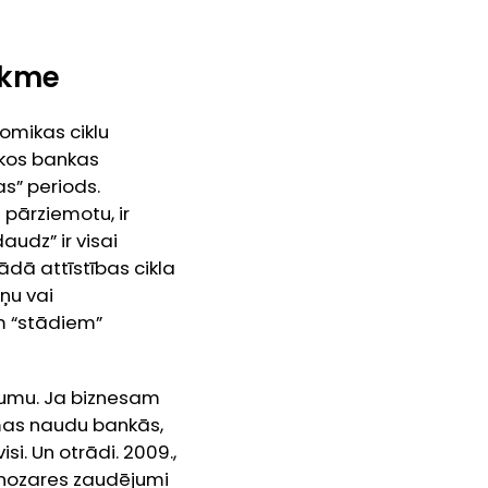
ekme
omikas ciklu
ikos bankas
s” periods.
i pārziemotu, ir
udz” ir visai
kādā attīstības cikla
ņu vai
em “stādiem”
iskumu. Ja biznesam
emas naudu bankās,
i. Un otrādi. 2009.,
u nozares zaudējumi