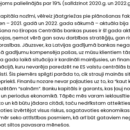
joms palielinājās par 19% (salīdzinot 2020.g. un 2022.g
apitāla nozīmi, vēlreiz jāatgriežas pie plānošanas fak
n – 2021. gadā un 2022. gada sākumā – aktuāla bija t.
elšana no Eiropas Centrālās bankas puses ir šī gada ak
āgojas, ņemot vērā gan savu darbības stratēģiju, gan 
prasības. Jāuzsver, ka Latvijas gadījumā bankas negat
ā gadījumu kompensēja pašas, uz mūsu klientiem tās
a gada laikā situācija ir kardināli mainījusies, un finan
tuācijā, kuru nevarēja paredzēt ne ES valstu centrālās 
i. Šis piemērs spilgti parāda to, cik strauji mainās si
riekš. Finanšu nozare nevar paļauties uz to, ka “kaut kā
tām “salnām”. Banku kapitāls ir garants, kas ļauj no
 un periodus ekonomikā. Tāpēc mēs varam ieklausīti
ko un kā būtu jādara citādi, taču nedrīkstam atteikti
oties izvērtējot visus riskus, sagatavoties ekonomika
enmēr seko attīstības posmiem, kā arī būt gataviem n
at siltos pavasara mēnešos.