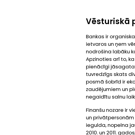
Vēsturiskā 
Bankas ir organiska
ietvaros un ņem vēr
nodrošina labāku ka
Apzinoties arī to, k
pienācīgi jāsagatav
tuvredzīgs skats div
posmā šobrīd ir eko
zaudējumiem un plān
negaidītu salnu laik
Finanšu nozare ir vi
un privātpersonām s
iegulda, nopelna jau
2010. un 2011. gado