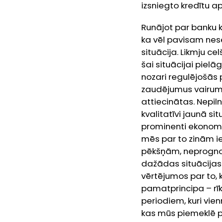
izsniegto kredītu ap
Runājot par banku k
ka vēl pavisam nese
situācija. Likmju c
šai situācijai piel
nozari regulējošās 
zaudējumus vairum
attiecinātas. Nepiln
kvalitatīvi jaunā si
prominenti ekonomist
mēs par to zinām iep
pēkšņām, neprognozē
dažādas situācijas
vērtējumos par to, 
pamatprincipa – rīk
periodiem, kuri vi
kas mūs piemeklē p