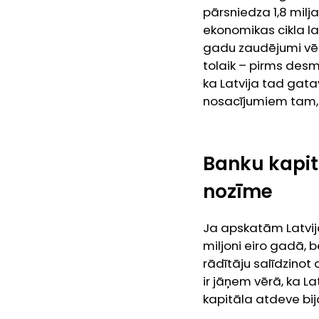
pārsniedza 1,8 milja
ekonomikas cikla la
gadu zaudējumi vēl
tolaik – pirms des
ka Latvija tad gata
nosacījumiem tam, l
Banku kapit
nozīme
Ja apskatām Latvija
miljoni eiro gadā, 
rādītāju salīdzinot
ir jāņem vērā, ka La
kapitāla atdeve bij