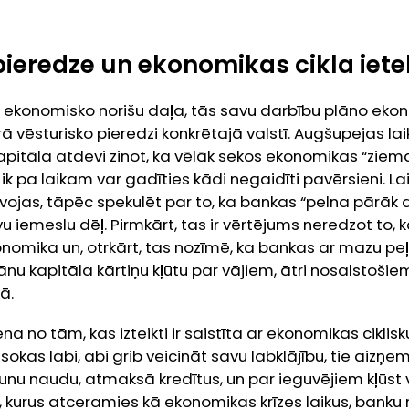
pieredze un ekonomikas cikla iet
 ekonomisko norišu daļa, tās savu darbību plāno ekon
ā vēsturisko pieredzi konkrētajā valstī. Augšupejas la
pitāla atdevi zinot, ka vēlāk sekos ekonomikas “ziema
a ik pa laikam var gadīties kādi negaidīti pavērsieni. La
ojas, tāpēc spekulēt par to, ka bankas “pelna pārāk da
u iemeslu dēļ. Pirmkārt, tas ir vērtējums neredzot to, 
nomika un, otrkārt, tas nozīmē, ka bankas ar mazu peļ
u kapitāla kārtiņu kļūtu par vājiem, ātri nosalstoši
ā.
ena no tām, kas izteikti ir saistīta ar ekonomikas cikl
okas labi, abi grib veicināt savu labklājību, tie aizņ
nu naudu, atmaksā kredītus, un par ieguvējiem kļūst vis
s, kurus atceramies kā ekonomikas krīzes laikus, bank