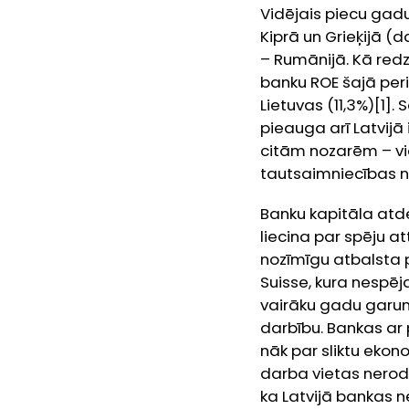
Vidējais piecu gad
Kiprā un Grieķijā (d
– Rumānijā. Kā redz
banku ROE šajā perio
Lietuvas (11,3%)[1]. 
pieauga arī Latvijā
citām nozarēm – vid
tautsaimniecības n
Banku kapitāla atde
liecina par spēju at
nozīmīgu atbalsta 
Suisse
, kura nespēj
vairāku gadu garum
darbību. Bankas ar p
nāk par sliktu ekon
darba vietas neroda
ka Latvijā bankas n