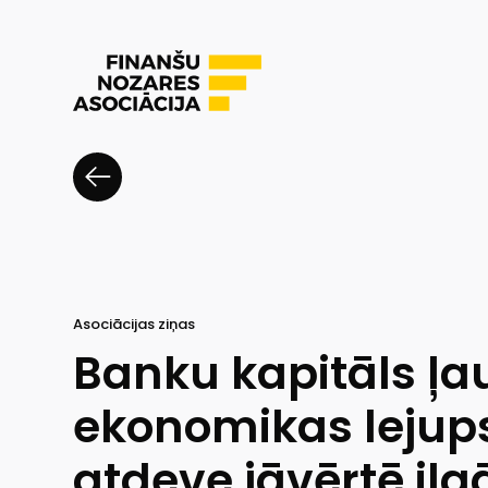
Asociācijas ziņas
Banku kapitāls ļa
ekonomikas lejups
atdeve jāvērtē ilg