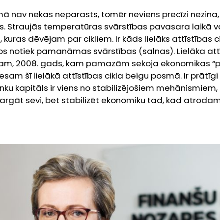
ā nav nekas neparasts, tomēr neviens precīzi nezin
sies. Straujās temperatūras svārstības pavasara laikā v
kuras dēvējam par cikliem. Ir kāds lielāks attīstības c
os notiek pamanāmas svārstības (salnas). Lielāka attī
ram, 2008. gads, kam pamazām sekoja ekonomikas “pa
esam šī lielākā attīstības cikla beigu posmā. Ir prātī
anku kapitāls ir viens no stabilizējošiem mehānismiem, 
sargāt sevi, bet stabilizēt ekonomiku tad, kad atrodami