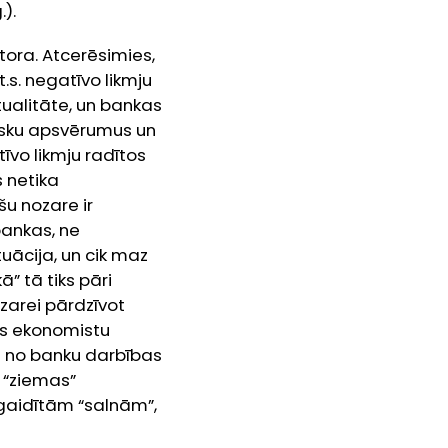
.).
tora. Atcerēsimies,
s. negatīvo likmju
tualitāte, un bankas
risku apsvērumus un
īvo likmju radītos
 netika
šu nozare ir
bankas, ne
tuācija, un cik maz
” tā tiks pāri
zarei pārdzīvot
es ekonomistu
es no banku darbības
s “ziemas”
egaidītām “salnām”,