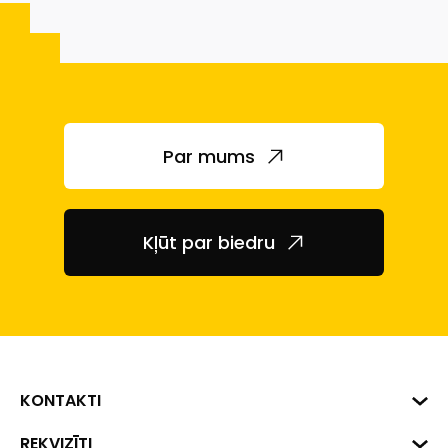
Par mums
Kļūt par biedru
KONTAKTI
Biznesa centrs "VERDE" Roberta
REKVIZĪTI