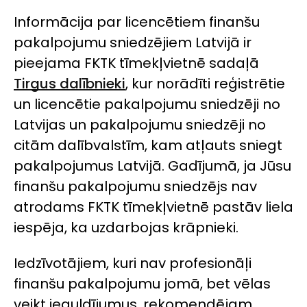
Informācija par licencētiem finanšu
pakalpojumu sniedzējiem Latvijā ir
pieejama FKTK tīmekļvietnē sadaļā
Tirgus dalībnieki
, kur norādīti reģistrētie
un licencētie pakalpojumu sniedzēji no
Latvijas un pakalpojumu sniedzēji no
citām dalībvalstīm, kam atļauts sniegt
pakalpojumus Latvijā. Gadījumā, ja Jūsu
finanšu pakalpojumu sniedzējs nav
atrodams FKTK tīmekļvietnē pastāv liela
iespēja, ka uzdarbojas krāpnieki.
Iedzīvotājiem, kuri nav profesionāļi
finanšu pakalpojumu jomā, bet vēlas
veikt ieguldījumus, rekomendējam