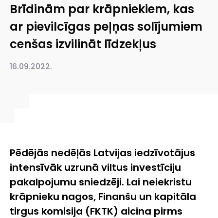
Brīdinām par krāpniekiem, kas
ar pievilcīgas peļņas solījumiem
cenšas izvilināt līdzekļus
16.09.2022.
Pēdējās nedēļās Latvijas iedzīvotājus
intensīvāk uzrunā viltus investīciju
pakalpojumu sniedzēji. Lai neiekristu
krāpnieku nagos, Finanšu un kapitāla
tirgus komisija (FKTK) aicina pirms