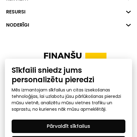
Hirša iela 1a (218.kab.), Rīga, LV-
1045
Reģ. Nr. 40008002175
RESURSI
+371 287 18175
Banka: SEB Banka
Dati
NODERĪGI
info@financelatvia.eu
Kods: UNLALV2X
Materiāli
Līzings
Konta Nr. LV48UNLA0001000700732
Interaktīvie dati
Pensiju 2. līmenis
Uzņēmumu kredītspējas kalkulators
Finanšu pratība
Sīkfaili sniedz jums
Ombuds
personalizētu pieredzi
Mēs izmantojam sīkfailus un citas izsekošanas
tehnoloģijas, lai uzlabotu jūsu pārlūkošanas pieredzi
mūsu vietnē, analizētu mūsu vietnes trafiku un
saprastu, no kurienes nāk mūsu apmeklētāji.
Privātuma politika
GDPR subjekta piekļuves
Pārvaldīt sīkfailus
pieprasījums
© 2026 Latvijas Finanšu nozares asociācija - visas tiesības