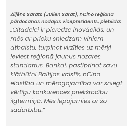
Žiljēns Sarats (
Julien Sarat
),
nCino
reģiona
pārdošanas nodaļas viceprezidents, piebilda:
„Citadelei ir pieredze inovācijās, un
mēs ar prieku sniedzam viņiem
atbalstu, turpinot virzīties uz mērķi
ieviest reģionā jaunus nozares
standartus. Bankai, pastiprinot savu
klātbūtni Baltijas valstīs,
nCino
elastība un mērogojamība var sniegt
vērtīgu konkurences priekšrocību
ilgtermiņā. Mēs lepojamies ar šo
sadarbību.“