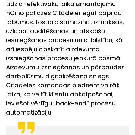
Līdz ar efektīvāku laika izmantojumu
nCino
palīdzēs Citadelei iegūt papildu
labumus, tostarp samazināt izmaksas,
uzlabot auditēšanas un atskaišu
iesniegšanas procesu un atbilstību, kā
arī iespēju apskatīt aizdevuma
izsniegšanas procesu jebkurā posmā.
Aizdevumu izsniegšanas un pārbaudes
darbplūsmu digitalizēšana sniegs
Citadeles komandas biedriem vairāk
laika, ko veltīt klientu apkalpošanai,
ieviešot vērtīgu „back-end” procesu
automatizāciju.