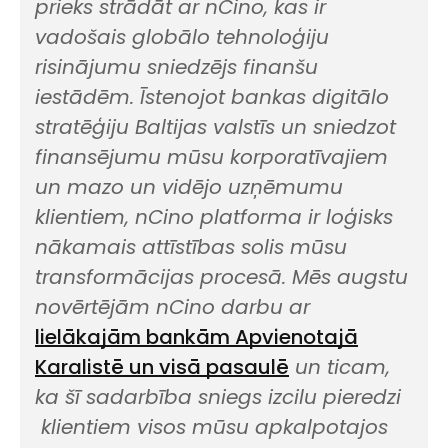
prieks strādāt ar
nCino
, kas ir
vadošais globālo tehnoloģiju
risinājumu sniedzējs finanšu
iestādēm. Īstenojot bankas digitālo
stratēģiju Baltijas valstīs un sniedzot
finansējumu mūsu korporatīvajiem
un mazo un vidējo uzņēmumu
klientiem,
nCino
platforma ir loģisks
nākamais attīstības solis mūsu
transformācijas procesā. Mēs augstu
novērtējām
nCino
darbu ar
lielākajām bankām Apvienotajā
Karalistē un visā pasaulē
un ticam,
ka šī sadarbība sniegs izcilu pieredzi
klientiem visos mūsu apkalpotajos