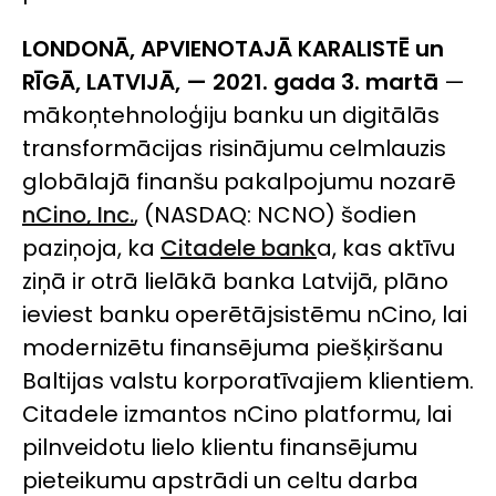
LONDONĀ, APVIENOTAJĀ KARALISTĒ un
RĪGĀ, LATVIJĀ, — 2021. gada 3. martā
—
mākoņtehnoloģiju banku un digitālās
transformācijas risinājumu celmlauzis
globālajā finanšu pakalpojumu nozarē
nCino, Inc.
, (NASDAQ: NCNO) šodien
paziņoja, ka
Citadele bank
a, kas aktīvu
ziņā ir otrā lielākā banka Latvijā, plāno
ieviest banku operētājsistēmu
nCino
, lai
modernizētu finansējuma piešķiršanu
Baltijas valstu korporatīvajiem klientiem.
Citadele izmantos
nCino
platformu, lai
pilnveidotu lielo klientu finansējumu
pieteikumu apstrādi un celtu darba