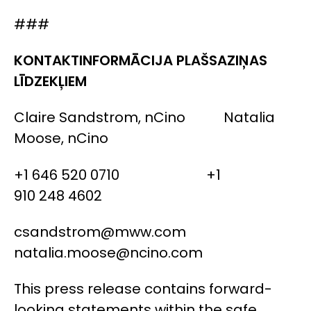
###
KONTAKTINFORMĀCIJA PLAŠSAZIŅAS
LĪDZEKĻIEM
Claire Sandstrom, nCino Natalia
Moose, nCino
+1 646 520 0710 +1
910 248 4602
csandstrom@mww.com
natalia.moose@ncino.com
This press release contains forward-
looking statements within the safe