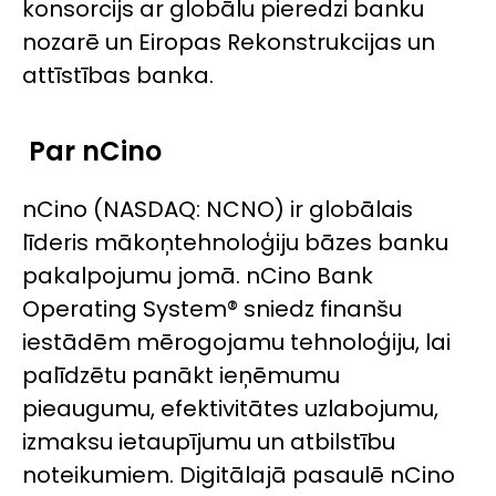
konsorcijs ar globālu pieredzi banku
nozarē un Eiropas Rekonstrukcijas un
attīstības banka.
Par
nCino
nCino
(NASDAQ: NCNO) ir globālais
līderis mākoņtehnoloģiju bāzes banku
pakalpojumu jomā.
nCino
Bank
Operating System® sniedz finanšu
iestādēm mērogojamu tehnoloģiju, lai
palīdzētu panākt ieņēmumu
pieaugumu, efektivitātes uzlabojumu,
izmaksu ietaupījumu un atbilstību
noteikumiem. Digitālajā pasaulē
nCino