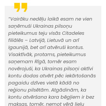
“Vairāku nedēļu laikā esam ne vien
saņēmuši Ukrainas pilsoņu
pieteikumus teju visās Citadeles
filiālēs – Latvijā, Lietuvā un arī
Igaunijā, bet arī atvēruši kontus.
Visaktīvāk, protams, pieteikumus
saņemam Rīgā, tomēr esam
novērojuši, ka Ukrainas pilsoņi aktīvi
kontu dodas atvērt pēc iekārtošanās
pagaidu dzīves vietā kādā no
reģionu pilsētām. Atgādinām, ka
kontu atvēršana kara bēgļiem ir bez
maksas, tomēr, ņemot vērā lielu