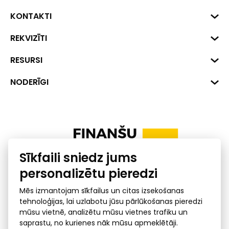
KONTAKTI
Biznesa centrs "VERDE" Roberta
REKVIZĪTI
Hirša iela 1a (218.kab.), Rīga, LV-
1045
Reģ. Nr. 40008002175
RESURSI
+371 287 18175
Banka: SEB Banka
Dati
NODERĪGI
info@financelatvia.eu
Kods: UNLALV2X
Materiāli
Līzings
Konta Nr. LV48UNLA0001000700732
Interaktīvie dati
Pensiju 2. līmenis
Uzņēmumu kredītspējas kalkulators
Finanšu pratība
Sīkfaili sniedz jums
Ombuds
personalizētu pieredzi
Mēs izmantojam sīkfailus un citas izsekošanas
tehnoloģijas, lai uzlabotu jūsu pārlūkošanas pieredzi
mūsu vietnē, analizētu mūsu vietnes trafiku un
saprastu, no kurienes nāk mūsu apmeklētāji.