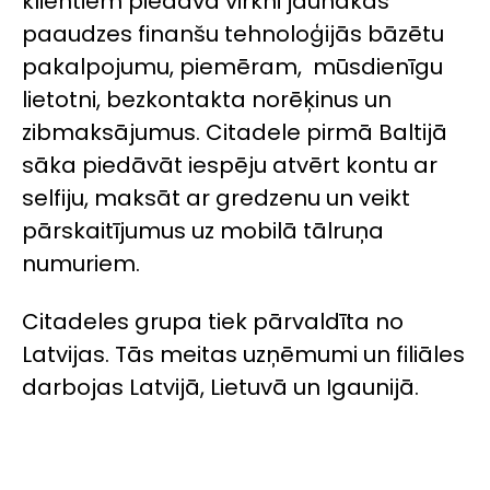
klientiem piedāvā virkni jaunākās
paaudzes finanšu tehnoloģijās bāzētu
pakalpojumu, piemēram, mūsdienīgu
lietotni, bezkontakta norēķinus un
zibmaksājumus. Citadele pirmā Baltijā
sāka piedāvāt iespēju atvērt kontu ar
selfiju, maksāt ar gredzenu un veikt
pārskaitījumus uz mobilā tālruņa
numuriem.
Citadeles grupa tiek pārvaldīta no
Latvijas. Tās meitas uzņēmumi un filiāles
darbojas Latvijā, Lietuvā un Igaunijā.