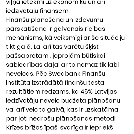
viļņa ietekmi uz ekonomiku un arī
iedzīvotāju finansēm.
Finanšu plānošana un izdevumu
pārskatīšana ir galvenais rīcības
mehānisms, kā veiksmīgi ar šo situāciju
tikt galā. Lai arī tas varētu šķist
pašsaprotami, joprojām būtiskai
sabiedrības daļai ar to nemaz tik labi
neveicas. Pēc Swedbank Finanšu
institūta izstrādātā finanšu testa
rezultātiem redzams, ka 46% Latvijas
iedzīvotāju neveic budžeta plānošanu
vai arī veic to galvā, kas ir uzskatāma
par ļoti nedrošu plānošanas metodi.
Krīzes brīžos īpaši svarīga ir iepriekš