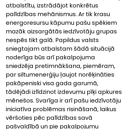
atbalstītu, izstrādājot konkrētus
palīdzības mehānismus. Ar tik krasu
energoresursu kāpumu pašu spēkiem
mazāk aizsargātās iedzīvotāju grupas
nespēs tikt galā. Papildus valsts
sniegtajam atbalstam šādā situācijā
noderīga būs arī pakalpojuma
sniedzēja pretimnākšana, piemēram,
par siltumenerģiju ļaujot norēķināties
pakāpeniski visa gada garumā,
tādējādi izlīdzinot izdevumu pīķi apkures
mēnešos. Svarīga ir arī pašu iedzīvotāju
iniciatīva problēmas risināšanā, laikus
vēršoties pēc palīdzības savā
pašvaldībā un pie pakalpojumu