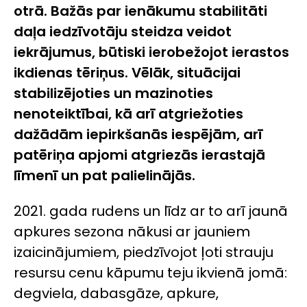
otrā. Bažās par ienākumu stabilitāti
daļa iedzīvotāju steidza veidot
iekrājumus, būtiski ierobežojot ierastos
ikdienas tēriņus. Vēlāk, situācijai
stabilizējoties un mazinoties
nenoteiktībai, kā arī atgriežoties
dažādām iepirkšanās iespējām, arī
patēriņa apjomi atgriezās ierastajā
līmenī un pat palielinājās.
2021. gada rudens un līdz ar to arī jaunā
apkures sezona nākusi ar jauniem
izaicinājumiem, piedzīvojot ļoti strauju
resursu cenu kāpumu teju ikvienā jomā:
degviela, dabasgāze, apkure,