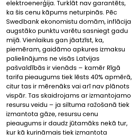
elektroenerģija. Turklāt nav garantēts,
ka šis cenu kāpums neturpinās. Pēc
Swedbank ekonomistu domām, inflācija
augstāko punktu varētu sasniegt gadu
mijā. Vienlaikus gan jāatzīst, ka,
piemēram, gaidāmo apkures izmaksu
palielinājums ne visās Latvijas
pašvaldībās ir vienāds – kamēr Rīgā
tarifa pieaugums tiek lēsts 40% apmērā,
citur tas ir mērenāks vai arī nav plānots
vispār. Tas skaidrojams ar izmantojamo
resursu veidu – ja siltuma ražošanā tiek
izmantota gāze, resursu cenu
pieaugums ir daudz jūtamāks nekā tur,
kur kā kurināmais tiek izmantota