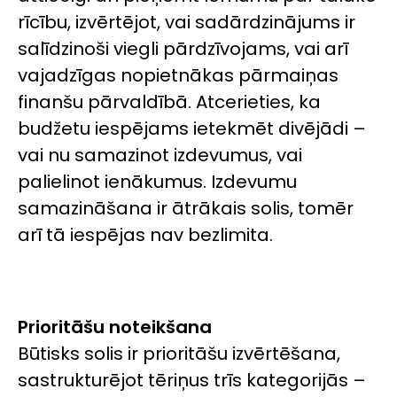
rīcību, izvērtējot, vai sadārdzinājums ir
salīdzinoši viegli pārdzīvojams, vai arī
vajadzīgas nopietnākas pārmaiņas
finanšu pārvaldībā. Atcerieties, ka
budžetu iespējams ietekmēt divējādi –
vai nu samazinot izdevumus, vai
palielinot ienākumus. Izdevumu
samazināšana ir ātrākais solis, tomēr
arī tā iespējas nav bezlimita.
Prioritāšu noteikšana
Būtisks solis ir prioritāšu izvērtēšana,
sastrukturējot tēriņus trīs kategorijās –