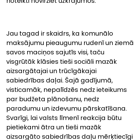
noteikti novirziet uzkrājumos.
Jau tagad ir skaidrs, ka komunālo
maksājumu pieaugumu rudenī un ziemā
savos maciņos sajutīs visi, taču
visgrūtāk klāsies tieši sociāli mazāk
aizsargātajai un trūcīgākajai
sabiedrības daļai. Šajā gadījumā,
visticamāk, nepalīdzēs nedz ieteikums
par budžeta plānošanu, nedz
paradumu un izdevumu pārskatīšana.
Svarīgi, lai valsts līmenī reakcija būtu
pietiekami ātra un tieši mazāk
aizsargāto sabiedrības daļu mērķtiecīgi