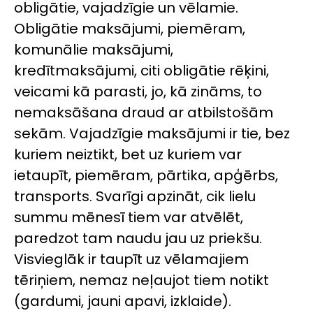
obligātie, vajadzīgie un vēlamie.
Obligātie maksājumi, piemēram,
komunālie maksājumi,
kredītmaksājumi, citi obligātie rēķini,
veicami kā parasti, jo, kā zināms, to
nemaksāšana draud ar atbilstošām
sekām. Vajadzīgie maksājumi ir tie, bez
kuriem neiztikt, bet uz kuriem var
ietaupīt, piemēram, pārtika, apģērbs,
transports. Svarīgi apzināt, cik lielu
summu mēnesī tiem var atvēlēt,
paredzot tam naudu jau uz priekšu.
Visvieglāk ir taupīt uz vēlamajiem
tēriņiem, nemaz neļaujot tiem notikt
(gardumi, jauni apavi, izklaide).