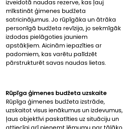
izveidotā naudas rezerve, kas ļauj
mīkstināt ģimenes budžeta
satricinājumus. Jo rūpīgāka un ātrāka
personīgā budžeta revīzija, jo sekmīgāk
izdodas pielāgoties jauniem
apstākļiem. Aicinām iepazīties ar
padomiem, kas varētu palīdzēt
pārstrukturēt savas naudas lietas.
Rūpīga ģimenes budžeta uzskaite
Rūpīga ģimenes budžeta izstrāde,
uzskaitot visus ienākumus un izdevumus,
ļaus objektīvi paskatīties uz situāciju un
attiecīgi arī pieņemt lēmumu par tālāko