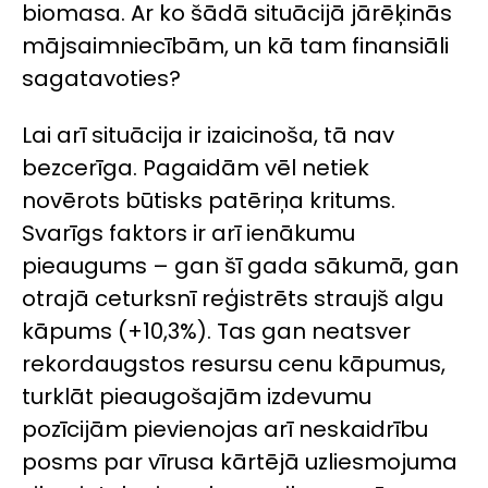
biomasa. Ar ko šādā situācijā jārēķinās
mājsaimniecībām, un kā tam finansiāli
sagatavoties?
Lai arī situācija ir izaicinoša, tā nav
bezcerīga. Pagaidām vēl netiek
novērots būtisks patēriņa kritums.
Svarīgs faktors ir arī ienākumu
pieaugums – gan šī gada sākumā, gan
otrajā ceturksnī reģistrēts straujš algu
kāpums (+10,3%). Tas gan neatsver
rekordaugstos resursu cenu kāpumus,
turklāt pieaugošajām izdevumu
pozīcijām pievienojas arī neskaidrību
posms par vīrusa kārtējā uzliesmojuma