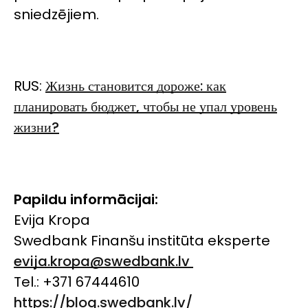
sniedzējiem.
RUS:
Жизнь становится дороже: как
планировать бюджет, чтобы не упал уровень
жизни?
Papildu informācijai:
Evija Kropa
Swedbank Finanšu institūta eksperte
evija.kropa@swedbank.lv
Tel.: +371 67444610
https://blog.swedbank.lv/