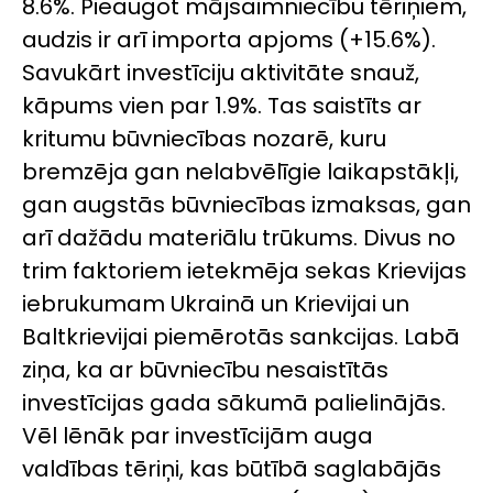
8.6%. Pieaugot mājsaimniecību tēriņiem,
audzis ir arī importa apjoms (+15.6%).
Savukārt investīciju aktivitāte snauž,
kāpums vien par 1.9%. Tas saistīts ar
kritumu būvniecības nozarē, kuru
bremzēja gan nelabvēlīgie laikapstākļi,
gan augstās būvniecības izmaksas, gan
arī dažādu materiālu trūkums. Divus no
trim faktoriem ietekmēja sekas Krievijas
iebrukumam Ukrainā un Krievijai un
Baltkrievijai piemērotās sankcijas. Labā
ziņa, ka ar būvniecību nesaistītās
investīcijas gada sākumā palielinājās.
Vēl lēnāk par investīcijām auga
valdības tēriņi, kas būtībā saglabājās