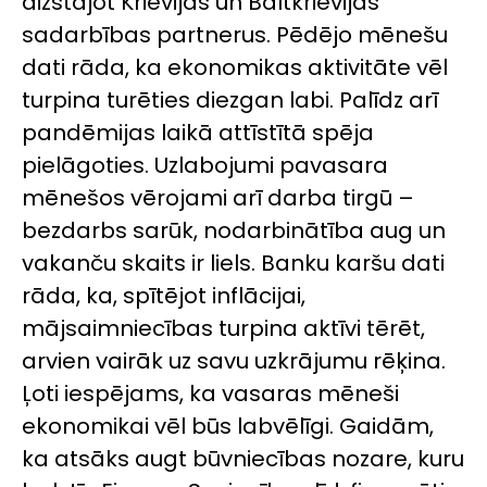
aizstājot Krievijas un Baltkrievijas
sadarbības partnerus. Pēdējo mēnešu
dati rāda, ka ekonomikas aktivitāte vēl
turpina turēties diezgan labi. Palīdz arī
pandēmijas laikā attīstītā spēja
pielāgoties. Uzlabojumi pavasara
mēnešos vērojami arī darba tirgū –
bezdarbs sarūk, nodarbinātība aug un
vakanču skaits ir liels. Banku karšu dati
rāda, ka, spītējot inflācijai,
mājsaimniecības turpina aktīvi tērēt,
arvien vairāk uz savu uzkrājumu rēķina.
Ļoti iespējams, ka vasaras mēneši
ekonomikai vēl būs labvēlīgi. Gaidām,
ka atsāks augt būvniecības nozare, kuru