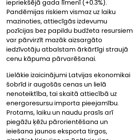
iepriekšējā gada līmenī (+0.3%).
Pandēmijas riskiem vismaz uz laiku
mazinoties, attiecīgās izdevumu
pozīcijas bez papildu budžeta resursiem
var pārvirzīt mazāk aizsargāto
iedzīvotāju atbalstam ārkārtīgi straujā
cenu kāpuma pārvarēšanai.
Lielākie izaicinājumi Latvijas ekonomikai
šobrīd ir augošās cenas un lielā
nenoteiktība, tai skaitā attiecībā uz
energoresursu importa pieejamību.
Protams, laiku un naudu prasīs arī
piegāžu ķēžu pārorientēšana un
ieiešana jaunos eksporta tirgos,