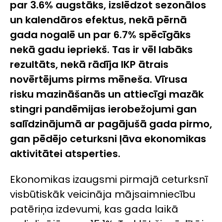
par 3.6% augstāks, izslēdzot sezonālos
un kalendāros efektus, nekā pērnā
gada nogalē un par 6.7% spēcīgāks
nekā gadu iepriekš. Tas ir vēl labāks
rezultāts, nekā rādīja IKP ātrais
novērtējums pirms mēneša. Vīrusa
risku mazināšanās un attiecīgi mazāk
stingri pandēmijas ierobežojumi gan
salīdzinājumā ar pagājušā gada pirmo,
gan pēdējo ceturksni ļāva ekonomikas
aktivitātei atsperties.
Ekonomikas izaugsmi pirmajā ceturksnī
visbūtiskāk veicināja mājsaimniecību
patēriņa izdevumi, kas gada laikā