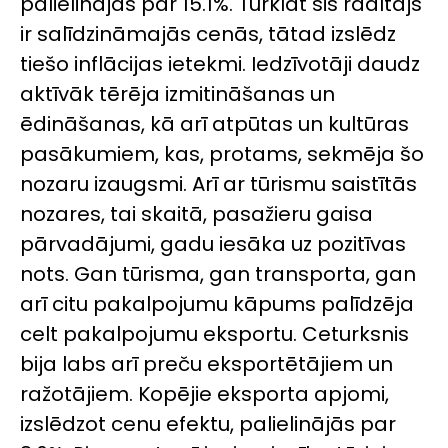
palielinājās par 15.1%. Turklāt šis rādītājs
ir salīdzināmajās cenās, tātad izslēdz
tiešo inflācijas ietekmi. Iedzīvotāji daudz
aktīvāk tērēja izmitināšanas un
ēdināšanas, kā arī atpūtas un kultūras
pasākumiem, kas, protams, sekmēja šo
nozaru izaugsmi. Arī ar tūrismu saistītās
nozares, tai skaitā, pasažieru gaisa
pārvadājumi, gadu iesāka uz pozitīvas
nots. Gan tūrisma, gan transporta, gan
arī citu pakalpojumu kāpums palīdzēja
celt pakalpojumu eksportu. Ceturksnis
bija labs arī preču eksportētājiem un
ražotājiem. Kopējie eksporta apjomi,
izslēdzot cenu efektu, palielinājās par