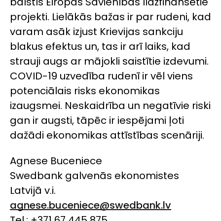
balstīs Eiropas Savienības līdzfinansētie
projekti. Lielākās bažas ir par rudeni, kad
varam asāk izjust Krievijas sankciju
blakus efektus un, tas ir arī laiks, kad
strauji augs ar mājokli saistītie izdevumi.
COVID-19 uzvedība rudenī ir vēl viens
potenciālais risks ekonomikas
izaugsmei.
Neskaidrība un negatīvie riski
gan ir augsti, tāpēc ir iespējami ļoti
dažādi ekonomikas attīstības scenāriji.
Agnese Buceniece
Swedbank
galvenās ekonomistes
Latvijā v.i.
agnese.buceniece@swedbank.lv
Tel.: +371 67 445 875