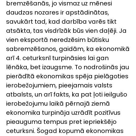
bremzēšanās, jo vismaz uz mēnesi
daudzas nozares ir apstādinātas,
savukārt tad, kad darbība varēs tikt
atsākta, tas visdrīzāk būs vien daļēji. Ja
vien eksportā neredzēsim būtisku
sabremzēšanos, gaidām, ka ekonomikā
arī 4. ceturksnī turpināsies lai gan
lēnāka, bet izaugsme. To nodrošinās jau
pierādītā ekonomikas spēja pielāgoties
ierobežojumiem, pieejamais valsts
atbalsts, un arī fakts, ka pat ļoti ieilgušo
ierobežojumu laikā pērnajā ziemā
ekonomika turpināja uzrādīt pozitīvus
pieauguma tempus pret iepriekšējo
ceturksni. Šogad kopumā ekonomikas