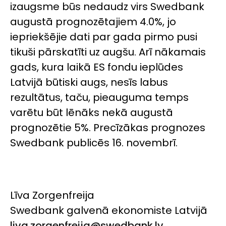
izaugsme būs nedaudz virs Swedbank
augustā prognozētajiem 4.0%, jo
iepriekšējie dati par gada pirmo pusi
tikuši pārskatīti uz augšu. Arī nākamais
gads, kura laikā ES fondu ieplūdes
Latvijā būtiski augs, nesīs labus
rezultātus, taču, pieauguma temps
varētu būt lēnāks nekā augustā
prognozētie 5%. Precīzākas prognozes
Swedbank publicēs 16. novembrī.
Līva Zorgenfreija
Swedbank
galvenā ekonomiste Latvijā
liva.zorgenfreija@swedbank.lv