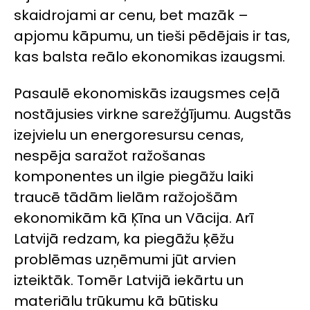
skaidrojami ar cenu, bet mazāk –
apjomu kāpumu, un tieši pēdējais ir tas,
kas balsta reālo ekonomikas izaugsmi.
Pasaulē ekonomiskās izaugsmes ceļā
nostājusies virkne sarežģījumu. Augstās
izejvielu un energoresursu cenas,
nespēja saražot ražošanas
komponentes un ilgie piegāžu laiki
traucē tādām lielām ražojošām
ekonomikām kā Ķīna un Vācija. Arī
Latvijā redzam, ka piegāžu ķēžu
problēmas uzņēmumi jūt arvien
izteiktāk. Tomēr Latvijā iekārtu un
materiālu trūkumu kā būtisku