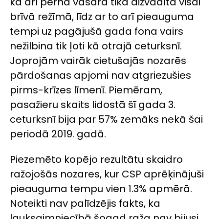
ka arī pērnā vasara tika aizvadīta visai
brīvā režīmā, līdz ar to arī pieauguma
tempi uz pagājušā gada fona vairs
nežilbina tik ļoti kā otrajā ceturksnī.
Joprojām vairāk cietušajās nozarēs
pārdošanas apjomi nav atgriezušies
pirms-krīzes līmenī. Piemēram,
pasažieru skaits lidostā šī gada 3.
ceturksnī bija par 57% zemāks nekā šai
periodā 2019. gadā.
Piezemēto kopējo rezultātu skaidro
ražojošās nozares, kur CSP aprēķinājuši
pieauguma tempu vien 1.3% apmērā.
Noteikti nav palīdzējis fakts, ka
lauksaimniecībā šogad raža nav bijusi