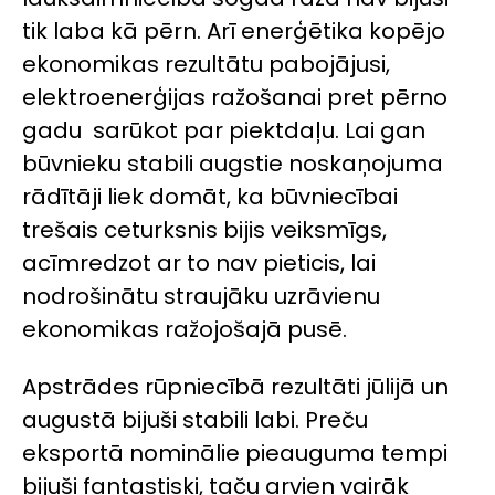
tik laba kā pērn. Arī enerģētika kopējo
ekonomikas rezultātu pabojājusi,
elektroenerģijas ražošanai pret pērno
gadu sarūkot par piektdaļu. Lai gan
būvnieku stabili augstie noskaņojuma
rādītāji liek domāt, ka būvniecībai
trešais ceturksnis bijis veiksmīgs,
acīmredzot ar to nav pieticis, lai
nodrošinātu straujāku uzrāvienu
ekonomikas ražojošajā pusē.
Apstrādes rūpniecībā rezultāti jūlijā un
augustā bijuši stabili labi. Preču
eksportā nominālie pieauguma tempi
bijuši fantastiski, taču arvien vairāk