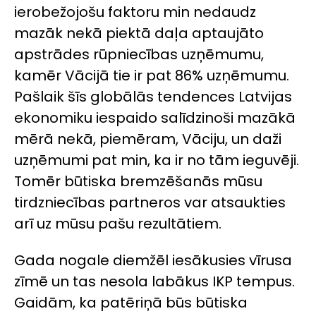
ierobežojošu faktoru min nedaudz
mazāk nekā piektā daļa aptaujāto
apstrādes rūpniecības uzņēmumu,
kamēr Vācijā tie ir pat 86% uzņēmumu.
Pašlaik šīs globālās tendences Latvijas
ekonomiku iespaido salīdzinoši mazākā
mērā nekā, piemēram, Vāciju, un daži
uzņēmumi pat min, ka ir no tām ieguvēji.
Tomēr būtiska bremzēšanās mūsu
tirdzniecības partneros var atsaukties
arī uz mūsu pašu rezultātiem.
Gada nogale diemžēl iesākusies vīrusa
zīmē un tas nesola labākus IKP tempus.
Gaidām, ka patēriņā būs būtiska