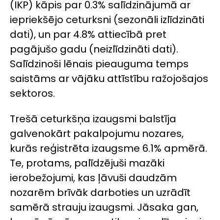
(IKP) kāpis par 0.3% salīdzinājumā ar
iepriekšējo ceturksni (sezonāli izlīdzināti
dati), un par 4.8% attiecībā pret
pagājušo gadu (neizlīdzināti dati).
Salīdzinoši lēnais pieauguma temps
saistāms ar vājāku attīstību ražojošajos
sektoros.
Trešā ceturkšņa izaugsmi balstīja
galvenokārt pakalpojumu nozares,
kurās reģistrēta izaugsme 6.1% apmērā.
Te, protams, palīdzējuši mazāki
ierobežojumi, kas ļāvuši daudzām
nozarēm brīvāk darboties un uzrādīt
samērā strauju izaugsmi. Jāsaka gan,