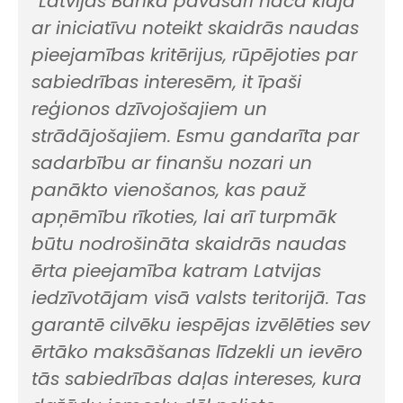
“Latvijas Banka pavasarī nāca klajā
ar iniciatīvu noteikt skaidrās naudas
pieejamības kritērijus, rūpējoties par
sabiedrības interesēm, it īpaši
reģionos dzīvojošajiem un
strādājošajiem. Esmu gandarīta par
sadarbību ar finanšu nozari un
panākto vienošanos, kas pauž
apņēmību rīkoties, lai arī turpmāk
būtu nodrošināta skaidrās naudas
ērta pieejamība katram Latvijas
iedzīvotājam visā valsts teritorijā. Tas
garantē cilvēku iespējas izvēlēties sev
ērtāko maksāšanas līdzekli un ievēro
tās sabiedrības daļas intereses, kura