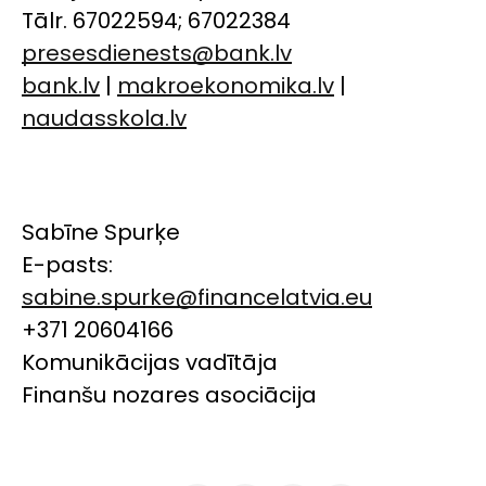
Tālr. 67022594; 67022384
presesdienests@bank.lv
bank.lv
|
makroekonomika.lv
|
naudasskola.lv
Sabīne Spurķe
E-pasts:
sabine.spurke@financelatvia.eu
+371 20604166
Komunikācijas vadītāja
Finanšu nozares asociācija