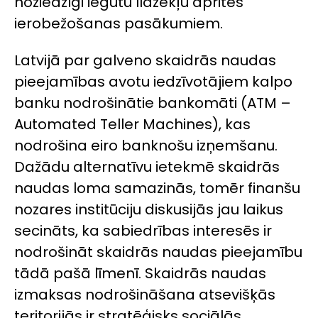
noziedzīgi iegūtu līdzekļu aprites
ierobežošanas pasākumiem.
Latvijā par galveno skaidrās naudas
pieejamības avotu iedzīvotājiem kalpo
banku nodrošinātie bankomāti (ATM –
Automated Teller Machines
), kas
nodrošina eiro banknošu izņemšanu.
Dažādu alternatīvu ietekmē skaidrās
naudas loma samazinās, tomēr finanšu
nozares institūciju diskusijās jau laikus
secināts, ka sabiedrības interesēs ir
nodrošināt skaidrās naudas pieejamību
tādā pašā līmenī. Skaidrās naudas
izmaksas nodrošināšana atsevišķās
teritorijās ir stratēģisks sociālās