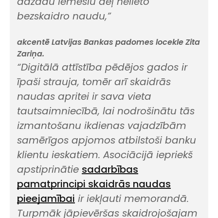
dažādu iemeslu dēļ nelieto
bezskaidro naudu,”
akcentē Latvijas Bankas padomes locekle Zita
Zariņa.
“Digitālā attīstība pēdējos gados ir
īpaši strauja, tomēr arī skaidrās
naudas apritei ir sava vieta
tautsaimniecībā, lai nodrošinātu tās
izmantošanu ikdienas vajadzībām
samērīgos apjomos atbilstoši banku
klientu ieskatiem. Asociācijā iepriekš
apstiprinātie
sadarbības
pamatprincipi skaidrās naudas
pieejamībai
ir iekļauti memorandā.
Turpmāk jāpievēršas skaidrojošajam