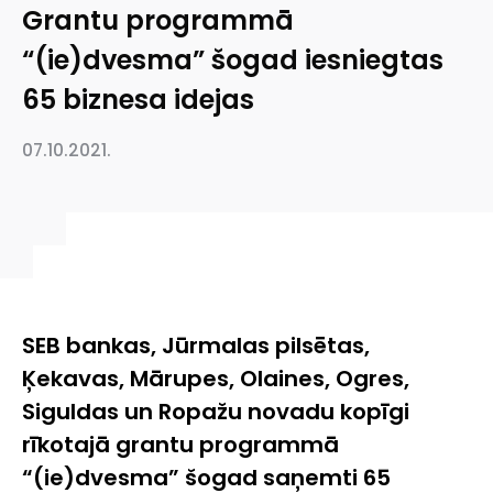
Grantu programmā
“(ie)dvesma” šogad iesniegtas
65 biznesa idejas
07.10.2021.
SEB bankas, Jūrmalas pilsētas,
Ķekavas, Mārupes, Olaines, Ogres,
Siguldas un Ropažu novadu kopīgi
rīkotajā grantu programmā
“(ie)dvesma” šogad saņemti 65