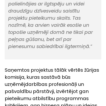
palielinājies ar ilgtspēju un videi
draudzīgu dzīvesveidu saistītu
projektu pieteikumu skaits. Tas
nozīmē, ka arvien vairāk esošie un
topošie uzņēmēji domā ne tikai par
peļņas gūšanu, bet arī par
pienesumu sabiedrībai ilgtermiņā.”
Saņemtos projektus tālāk vērtēs žūrijas
komisija, kuras sastāvā būs
uzņēmējdarbības profesionāļi un
pašvaldību pārstāvji, izvērtējot gan
pieteikumu atbilstību programmas
kritērijiem, gan biznesa plānu un idejas