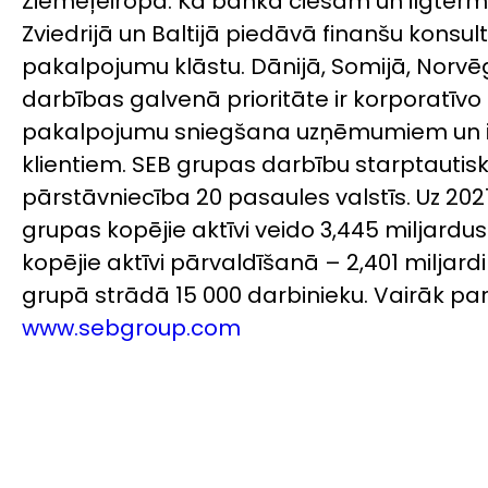
Ziemeļeiropā. Kā banka ciešām un ilgterm
Zviedrijā un Baltijā piedāvā finanšu konsul
pakalpojumu klāstu. Dānijā, Somijā, Norvēģ
darbības galvenā prioritāte ir korporatīvo 
pakalpojumu sniegšana uzņēmumiem un in
klientiem. SEB grupas darbību starptautisk
pārstāvniecība 20 pasaules valstīs. Uz 2021
grupas kopējie aktīvi veido 3,445 miljardus 
kopējie aktīvi pārvaldīšanā – 2,401 miljardi
grupā strādā 15 000 darbinieku. Vairāk par
www.sebgroup.com