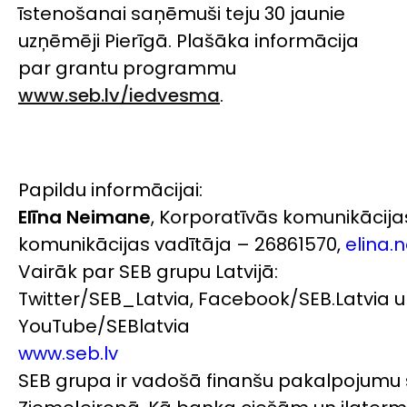
īstenošanai saņēmuši teju 30 jaunie
uzņēmēji Pierīgā. Plašāka informācija
par grantu programmu
www.seb.lv/iedvesma
.
Papildu informācijai:
Elīna Neimane
, Korporatīvās komunikāci
komunikācijas vadītāja – 26861570,
elina.
Vairāk par SEB grupu Latvijā:
Twitter/SEB_Latvia, Facebook/SEB.Latvia u
YouTube/SEBlatvia
www.seb.lv
SEB grupa ir vadošā finanšu pakalpojumu 