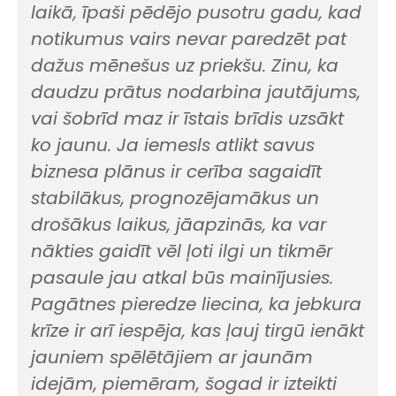
laikā, īpaši pēdējo pusotru gadu, kad
notikumus vairs nevar paredzēt pat
dažus mēnešus uz priekšu. Zinu, ka
daudzu prātus nodarbina jautājums,
vai šobrīd maz ir īstais brīdis uzsākt
ko jaunu. Ja iemesls atlikt savus
biznesa plānus ir cerība sagaidīt
stabilākus, prognozējamākus un
drošākus laikus, jāapzinās, ka var
nākties gaidīt vēl ļoti ilgi un tikmēr
pasaule jau atkal būs mainījusies.
Pagātnes pieredze liecina, ka jebkura
krīze ir arī iespēja, kas ļauj tirgū ienākt
jauniem spēlētājiem ar jaunām
idejām, piemēram, šogad ir izteikti