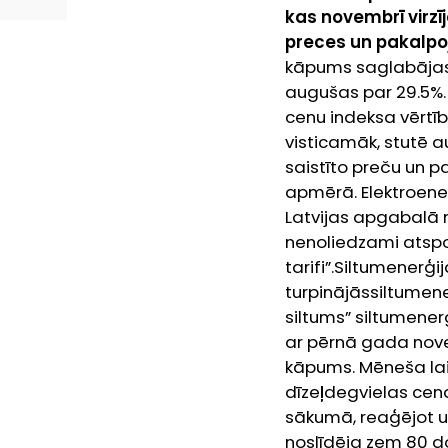
kas novembrī virzī
preces un pakalpoj
kāpums saglabājas 
augušas par 29.5%.
cenu indeksa vērtība
visticamāk, stutē 
saistīto preču un 
apmērā. Elektroenerģ
Latvijas apgabalā 
nenoliedzami atspog
tarifi”.Siltumenerģ
turpinājāssiltumen
siltums” siltumenerģ
ar pērnā gada novem
kāpums.
Mēneša la
dīzeļdegvielas cen
sākumā, reaģējot 
noslīdēja zem 80 do