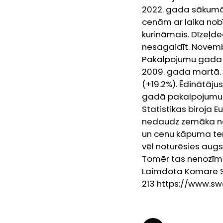
2022. gada sākumā.
cenām ar laika nobī
kurināmais. Dīzeļd
nesagaidīt. Novemb
Pakalpojumu gada in
2009. gada martā. 
(+19.2%). Ēdinātāju
gadā pakalpojumu 
Statistikas biroja E
nedaudz zemāka nekā
un cenu kāpuma tem
vēl noturēsies augs
Tomēr tas nenozīmē,
Laimdota Komare 
213 https://www.