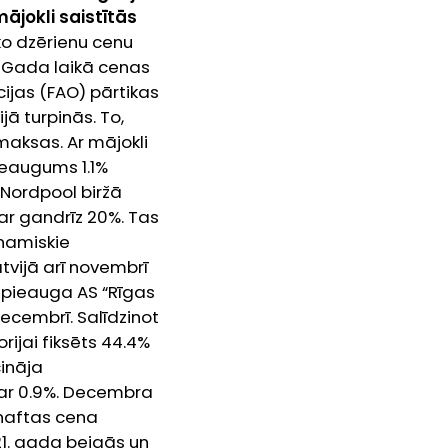
ājokli saistītās
ko dzērienu cenu
. Gada laikā cenas
ijas (FAO) pārtikas
jā turpinās. To,
zmaksas.
Ar mājokli
ieaugums 1.1%
. Nordpool biržā
ar gandrīz 20%. Tas
inamiskie
atvijā arī novembrī
ī pieauga AS “Rīgas
 decembrī. Salīdzinot
ijai fiksēts 44.4%
ināja
par 0.9%. Decembra
naftas cena
21. gada beigās un