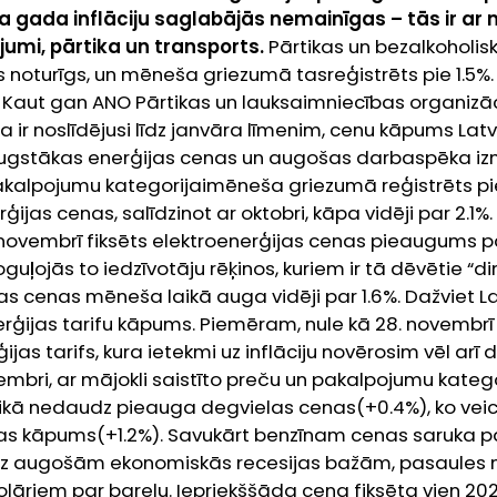
ja gada inflāciju saglabājās nemainīgas – tās ir ar m
umi, pārtika un transports.
Pārtikas un bezalkoholis
noturīgs, un mēneša griezumā tasreģistrēts pie 1.5%
 Kaut gan ANO Pārtikas un lauksaimniecības organizāc
 ir noslīdējusi līdz janvāra līmenim, cenu kāpums Latvi
augstākas enerģijas cenas un augošas darbaspēka i
pakalpojumu kategorijaimēneša griezumā reģistrēts p
ijas cenas, salīdzinot ar oktobri, kāpa vidēji par 2.1%
novembrī fiksēts elektroenerģijas cenas pieaugums p
uļojās to iedzīvotāju rēķinos, kuriem ir tā dēvētie “d
ijas cenas mēneša laikā auga vidēji par 1.6%. Dažviet L
erģijas tarifu kāpums. Piemēram, nule kā 28. novembr
ijas tarifs, kura ietekmi uz inflāciju novērosim vēl arī
bri, ar mājokli saistīto preču un pakalpojumu kategor
ikā nedaudz pieauga degvielas cenas(+0.4%), ko veic
as kāpums(+1.2%). Savukārt benzīnam cenas saruka 
uz augošām ekonomiskās recesijas bažām, pasaules 
lāriem par barelu. Iepriekššāda cena fiksēta vien 20