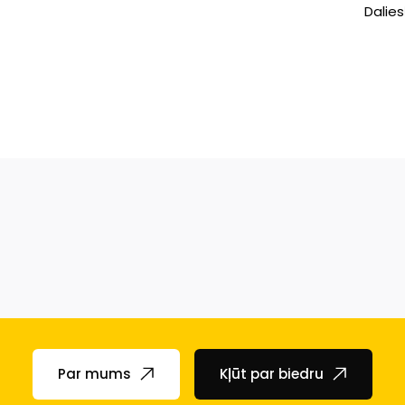
Dalies
Par mums
Kļūt par biedru