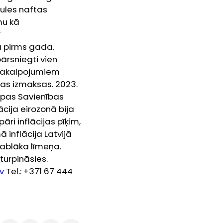
ules naftas
mu kā
ī
ā pirms gada.
ārsniegti vien
 pakalpojumiem
ijas izmaksas. 2023.
opas Savienības
ācija eirozonā bija
ri inflācijas pīķim,
inflācija Latvijā
tablāka līmeņa.
turpināsies.
v
Tel.: +371 67 444