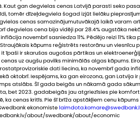
 Kaut gan degvielas cenas Latvijā parasti seko pasa
di, tomēr dīzeļdegviela šogad izjūt lielāku pieprasīju
egvielas cenas samazinājumutuvākajā laikā varam ar
rī degvielas cena bija vidēji par 28.4% augstāka nek
flācija novembrī sasniedza 11%. Pēdējo reizi 11% tika p
Straujākais kāpums reģistrēts restorānu un viesnīcu
s it īpaši ir skarušas augošas pārtikas un elektroenerģ
cenas uz augšu pavilks minimālās algas kāpums.
Eir
urostatprovizoriskie dati liecina, ka novembrī gada infl
 oktobrī. Iespējams, ka gan eirozona, gan Latvija ir pā
ps atslābs. Šī gada beigās un nākamā gada sākumā 
ta, bet 2023. gadabeigās jau atgriezīsies pie komfor
 ka cenas kritīs. Pie šī brīža apstākļiem cenu kāpums 
Swedbank ekonomiste
laimdota.komare@swedbank.l
swedbank.lv/about/swedbank/about/economic