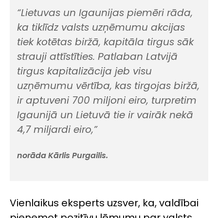
“Lietuvas un Igaunijas piemēri rāda,
ka tiklīdz valsts uzņēmumu akcijas
tiek kotētas biržā, kapitāla tirgus sāk
strauji attīstīties. Patlaban Latvijā
tirgus kapitalizācija jeb visu
uzņēmumu vērtība, kas tirgojas biržā,
ir aptuveni 700 miljoni eiro, turpretim
Igaunijā un Lietuvā tie ir vairāk nekā
4,7 miljardi eiro,”
norāda Kārlis Purgailis.
Vienlaikus eksperts uzsver, ka, valdībai
pieņemot pozitīvu lēmumu par valsts