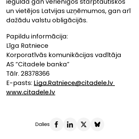
iegulda gan vērienīgos starptautiskos
un vietējos Latvijas uzņēmumos, gan arī
dažādu valstu obligācijās.
Papildu informācija:
Līga Ratniece
Korporatīvās komunikācijas vadītāja
AS “Citadele banka”
Tālr. 28378366
E-pasts:
Liga.Ratniece@citadele.lv
www.citadele.lv
Dalies