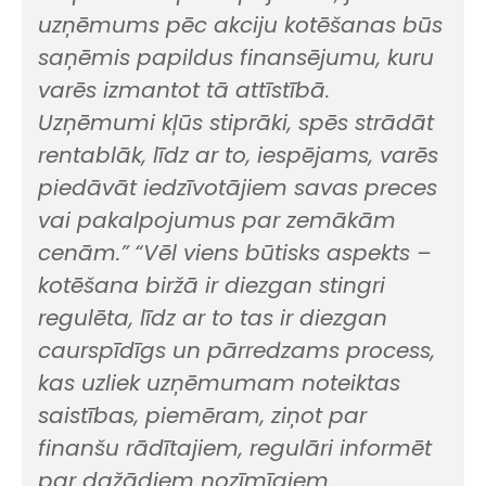
uzņēmums pēc akciju kotēšanas būs
saņēmis papildus finansējumu, kuru
varēs izmantot tā attīstībā.
Uzņēmumi kļūs stiprāki, spēs strādāt
rentablāk, līdz ar to, iespējams, varēs
piedāvāt iedzīvotājiem savas preces
vai pakalpojumus par zemākām
cenām.”
“Vēl viens būtisks aspekts –
kotēšana biržā ir diezgan stingri
regulēta, līdz ar to tas ir diezgan
caurspīdīgs un pārredzams process,
kas uzliek uzņēmumam noteiktas
saistības, piemēram, ziņot par
finanšu rādītajiem, regulāri informēt
par dažādiem nozīmīgiem