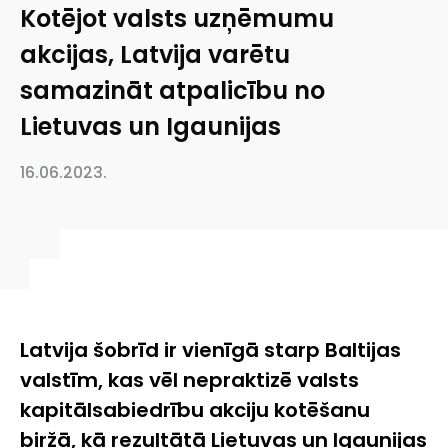
Kotējot valsts uzņēmumu
akcijas, Latvija varētu
samazināt atpalicību no
Lietuvas un Igaunijas
16.06.2023.
Latvija šobrīd ir vienīgā starp Baltijas
valstīm, kas vēl nepraktizē valsts
kapitālsabiedrību akciju kotēšanu
biržā, kā rezultātā Lietuvas un Igaunijas