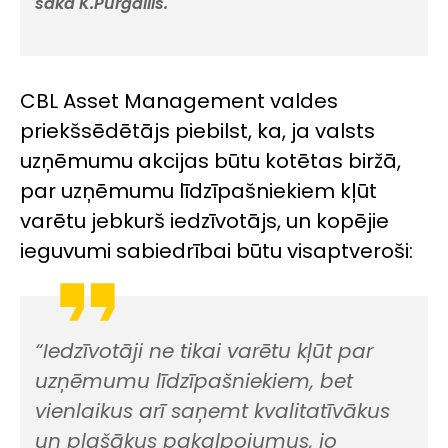
saka K.Purgailis.
CBL Asset Management valdes
priekšsēdētājs piebilst, ka, ja valsts
uzņēmumu akcijas būtu kotētas biržā,
par uzņēmumu līdzīpašniekiem kļūt
varētu jebkurš iedzīvotājs, un kopējie
ieguvumi sabiedrībai būtu visaptveroši:
“Iedzīvotāji ne tikai varētu kļūt par
uzņēmumu līdzīpašniekiem, bet
vienlaikus arī saņemt kvalitatīvākus
un plašākus pakalpojumus, jo