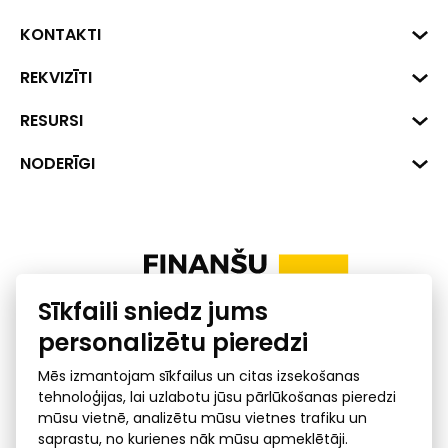
KONTAKTI
Biznesa centrs "VERDE" Roberta
REKVIZĪTI
Hirša iela 1a (218.kab.), Rīga, LV-
1045
Reģ. Nr. 40008002175
RESURSI
+371 287 18175
Banka: SEB Banka
Dati
NODERĪGI
info@financelatvia.eu
Kods: UNLALV2X
Materiāli
Līzings
Konta Nr. LV48UNLA0001000700732
Interaktīvie dati
Pensiju 2. līmenis
Uzņēmumu kredītspējas kalkulators
Finanšu pratība
Sīkfaili sniedz jums
Ombuds
personalizētu pieredzi
Mēs izmantojam sīkfailus un citas izsekošanas
tehnoloģijas, lai uzlabotu jūsu pārlūkošanas pieredzi
mūsu vietnē, analizētu mūsu vietnes trafiku un
saprastu, no kurienes nāk mūsu apmeklētāji.