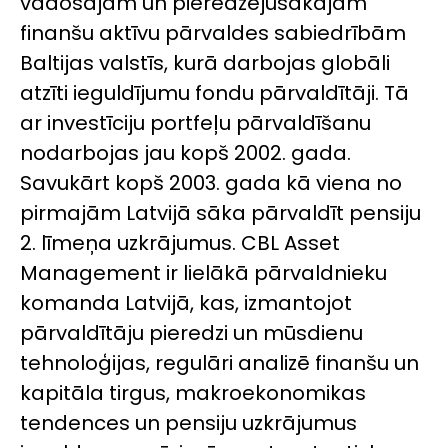
vadošajām un pieredzējušākajām
finanšu aktīvu pārvaldes sabiedrībām
Baltijas valstīs, kurā darbojas globāli
atzīti ieguldījumu fondu pārvaldītāji. Tā
ar investīciju portfeļu pārvaldīšanu
nodarbojas jau kopš 2002. gada.
Savukārt kopš 2003. gada kā viena no
pirmajām Latvijā sāka pārvaldīt pensiju
2. līmeņa uzkrājumus. CBL Asset
Management ir lielākā pārvaldnieku
komanda Latvijā, kas, izmantojot
pārvaldītāju pieredzi un mūsdienu
tehnoloģijas, regulāri analizē finanšu un
kapitāla tirgus, makroekonomikas
tendences un pensiju uzkrājumus