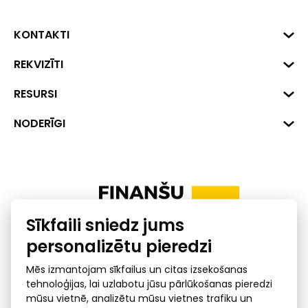
KONTAKTI
Biznesa centrs "VERDE" Roberta
REKVIZĪTI
Hirša iela 1a (218.kab.), Rīga, LV-
1045
Reģ. Nr. 40008002175
RESURSI
+371 287 18175
Banka: SEB Banka
Dati
NODERĪGI
info@financelatvia.eu
Kods: UNLALV2X
Materiāli
Līzings
Konta Nr. LV48UNLA0001000700732
Interaktīvie dati
Pensiju 2. līmenis
Uzņēmumu kredītspējas kalkulators
Finanšu pratība
Sīkfaili sniedz jums
Ombuds
personalizētu pieredzi
Mēs izmantojam sīkfailus un citas izsekošanas
tehnoloģijas, lai uzlabotu jūsu pārlūkošanas pieredzi
mūsu vietnē, analizētu mūsu vietnes trafiku un