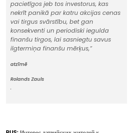
pacietīgos jeb tos investorus, kas
nekrīt panikā par katru akcijas cenas
vai tirgus svārstību, bet gan
konsekventi un periodiski iegulda
finanšu tirgos, lai sasniegtu savus
ilgtermiņa finanšu mērķus,”
atzīmē
Rolands Zauls
.
RUS:
Интерес латвийских жителей к