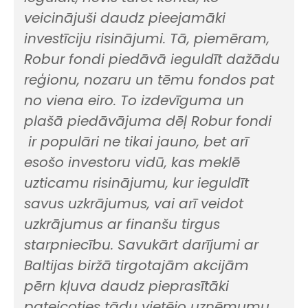
veicinājuši daudz pieejamāki
investīciju risinājumi. Tā, piemēram,
Robur fondi piedāvā ieguldīt dažādu
reģionu, nozaru un tēmu fondos pat
no viena eiro. To izdevīguma un
plašā piedāvājuma dēļ Robur fondi
ir populāri ne tikai jauno, bet arī
esošo investoru vidū, kas meklē
uzticamu risinājumu, kur ieguldīt
savus uzkrājumus, vai arī veidot
uzkrājumus ar finanšu tirgus
starpniecību. Savukārt darījumi ar
Baltijas biržā tirgotajām akcijām
pērn kļuva daudz pieprasītāki
pateicoties tādu vietējo uzņēmumu