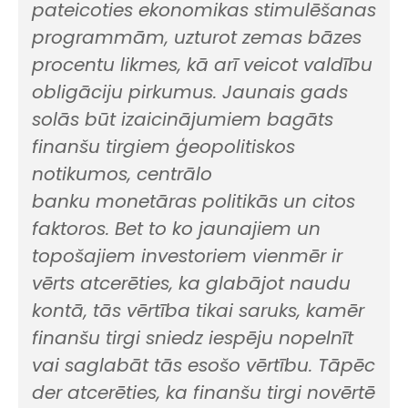
pateicoties ekonomikas stimulēšanas
programmām, uzturot zemas bāzes
procentu likmes, kā arī veicot valdību
obligāciju pirkumus. Jaunais gads
solās būt izaicinājumiem bagāts
finanšu tirgiem ģeopolitiskos
notikumos, centrālo
banku monetāras politikās un citos
faktoros. Bet to ko jaunajiem un
topošajiem investoriem vienmēr ir
vērts atcerēties, ka glabājot naudu
kontā, tās vērtība tikai saruks, kamēr
finanšu tirgi sniedz iespēju nopelnīt
vai saglabāt tās esošo vērtību. Tāpēc
der atcerēties, ka finanšu tirgi novērtē