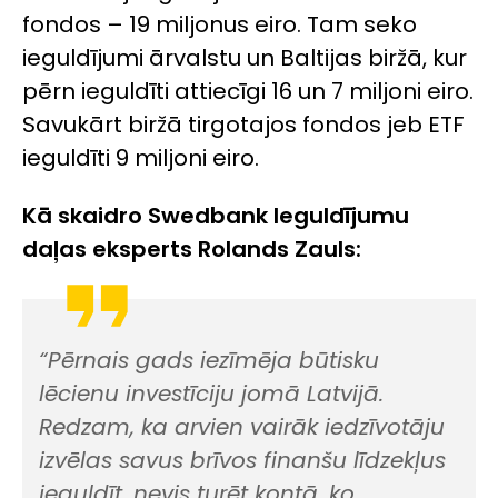
fondos – 19 miljonus eiro. Tam seko
ieguldījumi ārvalstu un Baltijas biržā, kur
pērn ieguldīti attiecīgi 16 un 7 miljoni eiro.
Savukārt biržā tirgotajos fondos jeb ETF
ieguldīti 9 miljoni eiro.
Kā skaidro Swedbank Ieguldījumu
daļas eksperts Rolands Zauls:
“Pērnais gads iezīmēja būtisku
lēcienu investīciju jomā Latvijā.
Redzam, ka arvien vairāk iedzīvotāju
izvēlas savus brīvos finanšu līdzekļus
ieguldīt, nevis turēt kontā, ko