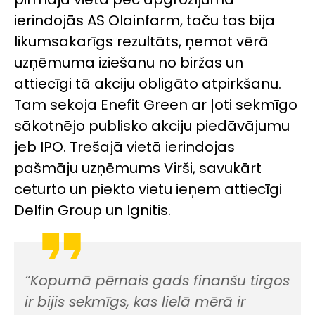
ierindojās AS Olainfarm, taču tas bija
likumsakarīgs rezultāts, ņemot vērā
uzņēmuma iziešanu no biržas un
attiecīgi tā akciju obligāto atpirkšanu.
Tam sekoja Enefit Green ar ļoti sekmīgo
sākotnējo publisko akciju piedāvājumu
jeb IPO. Trešajā vietā ierindojas
pašmāju uzņēmums Virši, savukārt
ceturto un piekto vietu ieņem attiecīgi
Delfin Group un Ignitis.
“Kopumā pērnais gads finanšu tirgos
ir bijis sekmīgs, kas lielā mērā ir