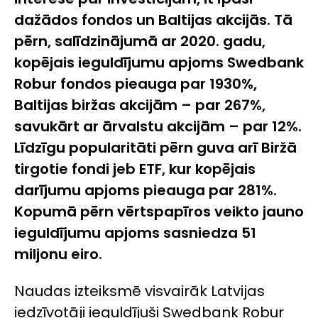
dažādos fondos un Baltijas akcijās. Tā
pērn, salīdzinājumā ar 2020. gadu,
kopējais ieguldījumu apjoms Swedbank
Robur fondos pieauga par 1930%,
Baltijas biržas akcijām – par 267%,
savukārt ar ārvalstu akcijām – par 12%.
Līdzīgu popularitāti pērn guva arī Biržā
tirgotie fondi jeb ETF, kur
kopējais
darījumu apjoms pieauga par 281%
.
Kopumā pērn
vērtspapīros veikto jauno
ieguldījumu apjoms sasniedza 51
miljonu eiro.
Naudas izteiksmē visvairāk Latvijas
iedzīvotāji ieguldījuši Swedbank Robur