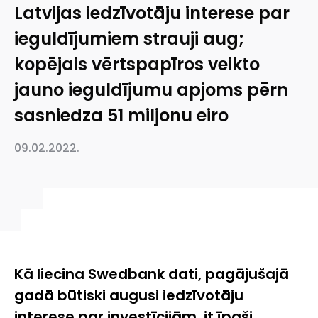
Latvijas iedzīvotāju interese par
ieguldījumiem strauji aug;
kopējais vērtspapīros veikto
jauno ieguldījumu apjoms pērn
sasniedza 51 miljonu eiro
09.02.2022.
Kā liecina Swedbank dati, pagājušajā
gadā būtiski augusi iedzīvotāju
interese par investīcijām, it īpaši