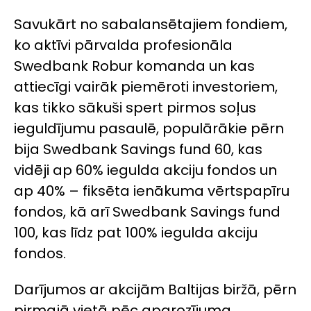
Savukārt no sabalansētajiem fondiem,
ko aktīvi pārvalda profesionāla
Swedbank Robur komanda un kas
attiecīgi vairāk piemēroti investoriem,
kas tikko sākuši spert pirmos soļus
ieguldījumu pasaulē, populārākie pērn
bija Swedbank Savings fund 60, kas
vidēji ap 60% iegulda akciju fondos un
ap 40% – fiksēta ienākuma vērtspapīru
fondos, kā arī Swedbank Savings fund
100, kas līdz pat 100% iegulda akciju
fondos.
Darījumos ar akcijām Baltijas biržā, pērn
pirmajā vietā pēc apgrozījuma