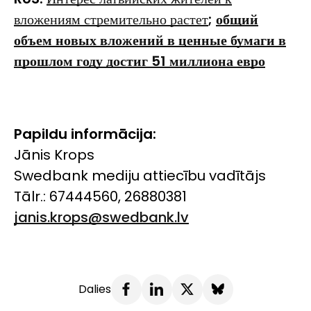
вложениям стремительно растет
;
общий
объем новых вложений в ценные бумаги в
прошлом году достиг
51
миллиона евро
Papildu informācija:
Jānis Krops
Swedbank mediju attiecību vadītājs
Tālr.: 67444560, 26880381
janis.krops@swedbank.lv
Dalies