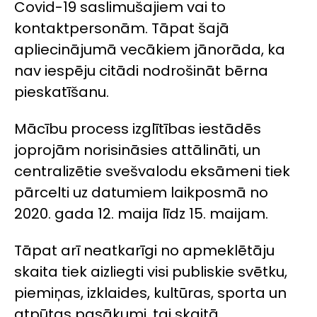
Covid-19 saslimušajiem vai to
kontaktpersonām. Tāpat šajā
apliecinājumā vecākiem jānorāda, ka
nav iespēju citādi nodrošināt bērna
pieskatīšanu.
Mācību process izglītības iestādēs
joprojām norisināsies attālināti, un
centralizētie svešvalodu eksāmeni tiek
pārcelti uz datumiem laikposmā no
2020. gada 12. maija līdz 15. maijam.
Tāpat arī neatkarīgi no apmeklētāju
skaita tiek aizliegti visi publiskie svētku,
piemiņas, izklaides, kultūras, sporta un
atpūtas pasākumi, tai skaitā