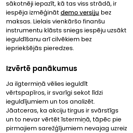
sākotnēji iepazīt, kā tas viss strādā, ir
iespēja izmēģināt
demo versiju
bez
maksas. Lielais vienkāršo finanšu
instrumentu klāsts sniegs iespēju uzsākt
ieguldīšanu arī cilvēkiem bez
iepriekšējās pieredzes.
Izvērtē panākumus
Ja ilgtermiņā vēlies ieguldīt
vērtspapīros, ir svarīgi sekot līdzi
ieguldījumiem un tos analizēt.
Jāatceras, ka akciju tirgus ir svārstīgs
un to nevar vērtēt īstermiņā, tāpēc pie
pirmajiem sarežģījumiem nevajag uzreiz