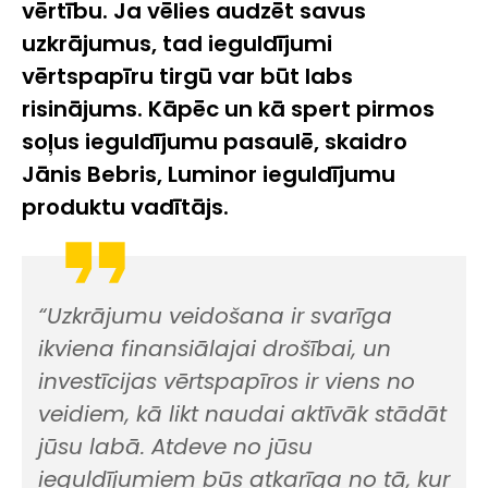
vērtību. Ja vēlies audzēt savus
uzkrājumus, tad ieguldījumi
vērtspapīru tirgū var būt labs
risinājums. Kāpēc un kā spert pirmos
soļus ieguldījumu pasaulē, skaidro
Jānis Bebris, Luminor ieguldījumu
produktu vadītājs.
“Uzkrājumu veidošana ir svarīga
ikviena finansiālajai drošībai, un
investīcijas vērtspapīros ir viens no
veidiem, kā likt naudai aktīvāk stādāt
jūsu labā. Atdeve no jūsu
ieguldījumiem būs atkarīga no tā, kur