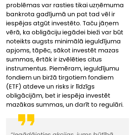
problēmas var rasties tikai uzņēmuma
bankrota gadījumā un pat tad vēl ir
iespējas atgūt investēto. Taču jāņem
vērā, ka obligāciju iegādei bieži var būt
noteikts augsts minimālā ieguldījuma
apjoms, tāpēc, sākot investēt mazas
summas, ērtāk ir izvēlēties citus
instrumentus. Piemēram, ieguldījumu
fondiem un biržā tirgotiem fondiem
(ETF) atdeve un risks ir līdzīgs
obligācijām, bet ir iespēja investēt
mazākas summas, un darīt to regulāri.
“Iegādājoties akcijas, jums būtībā