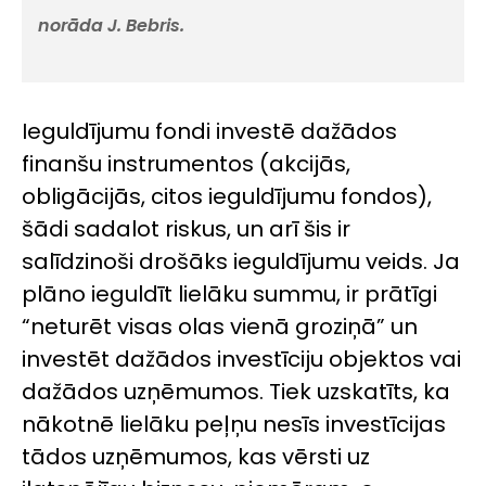
norāda J. Bebris.
Ieguldījumu fondi investē dažādos
finanšu instrumentos (akcijās,
obligācijās, citos ieguldījumu fondos),
šādi sadalot riskus, un arī šis ir
salīdzinoši drošāks ieguldījumu veids. Ja
plāno ieguldīt lielāku summu, ir prātīgi
“neturēt visas olas vienā groziņā” un
investēt dažādos investīciju objektos vai
dažādos uzņēmumos. Tiek uzskatīts, ka
nākotnē lielāku peļņu nesīs investīcijas
tādos uzņēmumos, kas vērsti uz