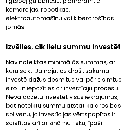
ilgtspējīgu biznesu, piemēram, e-
komercijas, robotikas,
elektroautomašīnu vai kiberdrošības
jomās.
Izvēlies, cik lielu summu investēt
Nav noteiktas minimālās summas, ar
kuru sākt. Ja nejūties droši, sākumā
investē dažus desmitus vai pāris simtus
eiro un iepazīties ar investīciju procesu.
Nevajadzētu investēt visus iekrājumus,
bet noteiktu summu atstāt kā drošības
spilvenu, jo investīcijas vērtspapīros ir
saistītas arī ar zināmu risku, īpaši