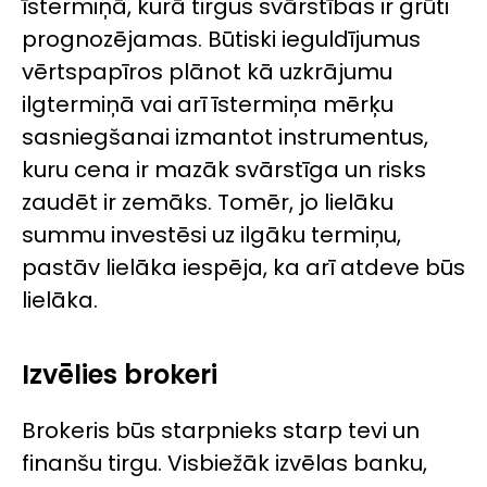
īstermiņā, kurā tirgus svārstības ir grūti
prognozējamas. Būtiski ieguldījumus
vērtspapīros plānot kā uzkrājumu
ilgtermiņā vai arī īstermiņa mērķu
sasniegšanai izmantot instrumentus,
kuru cena ir mazāk svārstīga un risks
zaudēt ir zemāks. Tomēr, jo lielāku
summu investēsi uz ilgāku termiņu,
pastāv lielāka iespēja, ka arī atdeve būs
lielāka.
Izvēlies brokeri
Brokeris būs starpnieks starp tevi un
finanšu tirgu. Visbiežāk izvēlas banku,