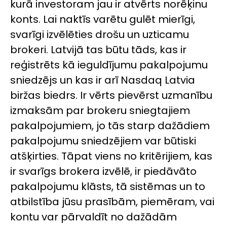
kurā investoram jau ir atvērts norēķinu
konts. Lai naktīs varētu gulēt mierīgi,
svarīgi izvēlēties drošu un uzticamu
brokeri. Latvijā tas būtu tāds, kas ir
reģistrēts kā ieguldījumu pakalpojumu
sniedzējs un kas ir arī Nasdaq Latvia
biržas biedrs. Ir vērts pievērst uzmanību
izmaksām par brokeru sniegtajiem
pakalpojumiem, jo tās starp dažādiem
pakalpojumu sniedzējiem var būtiski
atšķirties. Tāpat viens no kritērijiem, kas
ir svarīgs brokera izvēlē, ir piedāvāto
pakalpojumu klāsts, tā sistēmas un to
atbilstība jūsu prasībām, piemēram, vai
kontu var pārvaldīt no dažādām