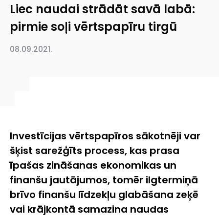
Liec naudai strādāt savā labā:
pirmie soļi vērtspapīru tirgū
08.09.2021.
Investīcijas vērtspapīros sākotnēji var
šķist sarežģīts process, kas prasa
īpašas zināšanas ekonomikas un
finanšu jautājumos, tomēr ilgtermiņā
brīvo finanšu līdzekļu glabāšana zeķē
vai krājkontā samazina naudas