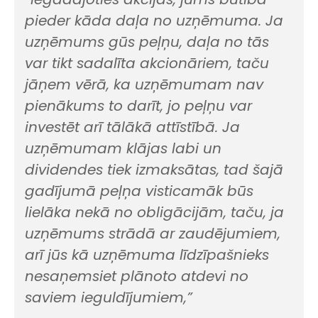
pieder kāda daļa no uzņēmuma. Ja
uzņēmums gūs peļņu, daļa no tās
var tikt sadalīta akcionāriem, taču
jāņem vērā, ka uzņēmumam nav
pienākums to darīt, jo peļņu var
investēt arī tālākā attīstībā. Ja
uzņēmumam klājas labi un
dividendes tiek izmaksātas, tad šajā
gadījumā peļņa visticamāk būs
lielāka nekā no obligācijām, taču, ja
uzņēmums strādā ar zaudējumiem,
arī jūs kā uzņēmuma līdzīpašnieks
nesaņemsiet plānoto atdevi no
saviem ieguldījumiem,”