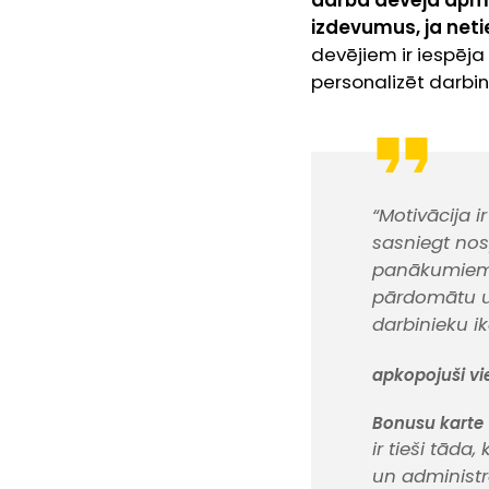
darba devēja apm
izdevumus, ja neti
devējiem ir iespēja
personalizēt darbin
“Motivācija 
sasniegt nos
panākumiem 
pārdomātu un
darbinieku i
apkopojuši vi
Bonusu karte
ir tieši tāda
un administr