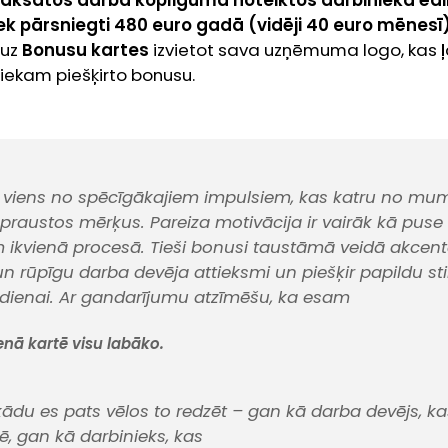
aksātos darba koplīgumā noteiktos darbinieka ēd
ek pārsniegti 480 euro gadā (vidēji 40 euro mēnesī)
 uz
Bonusu kartes
izvietot sava uzņēmuma logo, kas ļa
iekam piešķirto bonusu.
ir viens no spēcīgākajiem impulsiem, kas katru no mu
praustos mērķus. Pareiza motivācija ir vairāk kā puse
ikvienā procesā. Tieši bonusi taustāmā veidā akcen
 rūpīgu darba devēja attieksmi un piešķir papildu st
kdienai. Ar gandarījumu atzīmēšu, ka esam
enā kartē visu labāko.
, kādu es pats vēlos to redzēt – gan kā darba devējs, ka
ē, gan kā darbinieks, kas