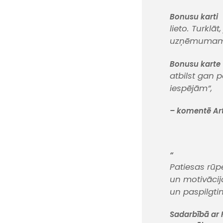
Bonusu karti
lieto. Turkl
uzņēmuma
Bonusu karte
atbilst gan
p
iespējām”,
– komentē Art
“
Patiesas rūp
un motivācija
un paspilgti
Sadarbībā ar 