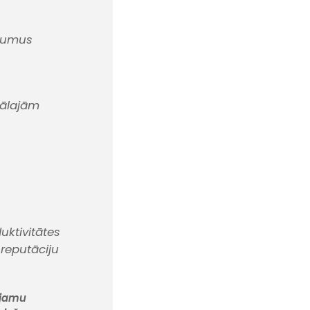
ojumus
iālajām
uktivitātes
 reputāciju
ējamu