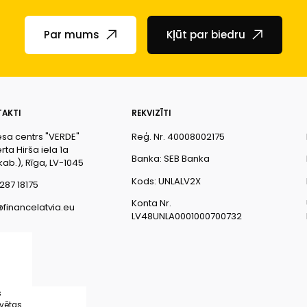
Par mums
Kļūt par biedru
AKTI
REKVIZĪTI
esa centrs "VERDE"
Reģ. Nr. 40008002175
ta Hirša iela 1a
Banka: SEB Banka
kab.), Rīga, LV-1045
Kods: UNLALV2X
287 18175
Konta Nr.
@financelatvia.eu
LV48UNLA0001000700732
s
rvētas