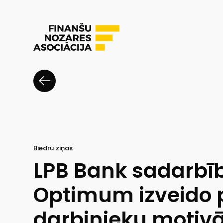
Biedru ziņas
LPB Bank sadarbī
Optimum izveido
darbinieku motivā