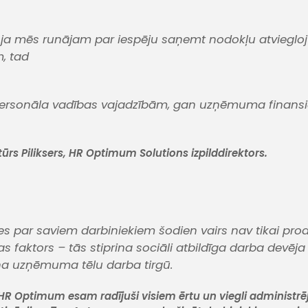
āt, ja mēs runājam par iespēju saņemt nodokļu atviegl
m
, tad
ersonāla vadības vajadzībām, gan uzņēmuma finans
ūrs Piliksers, HR Optimum Solutions izpilddirektors.
es par saviem darbiniekiem šodien vairs nav tikai prod
s faktors – tās stiprina sociāli atbildīga darba devēja
na uzņēmuma tēlu darba tirgū.
HR Optimum esam radījuši visiem ērtu un viegli administr