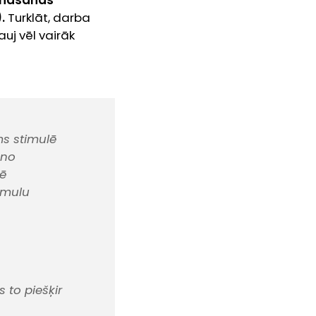
ināšanas
.
Turklāt, darba
uj vēl vairāk
ms stimulē
 no
tē
imulu
s to piešķir