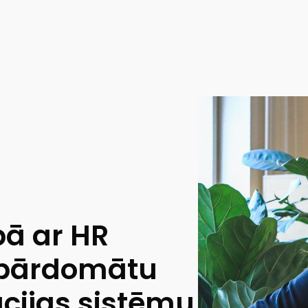
bā ar HR
 pārdomātu
cijas sistēmu