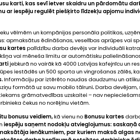
 karti, kas sevī ietver skaidru un pārdomātu dar
u ar iespēju regulēt piešķirto līdzekļu apjomu indiv
ieku vēlmēm un kompānijas personāla politikas, uzņēm
s: apmaksātus ēdināšanas, veselības aprūpes vai sp
su kartes
palīdzību darba devējs var individuāli kat
rkšņa vai mēneša limitu ar automātisku palielināšanos
rti
jebkurā no vairāk kā 4000 Latvijas kafejnīcu un res
rūpes iestādēs un 500 sporta un vingrošanas zālēs, ka
s
.
Informāciju par iztērēto naudas daudzumu un atli
ziņu formātā uz savu mobilo tālruni
.
Darba devējam, 
pietiekams grāmatvedības uzskaitei – nav nepiecieša
rbinieka čekus no norēķinu vietām.
citu bonusu veidiem,
kā vienu no
Bonusu kartes
darba
in
iespēju saņemt nodokļu atvieglojumus: saskaņā ar
o maksātāja ienākumiem, par kuriem maksā algas nod