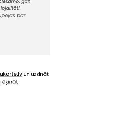
eciešamo, gan
jalitāti.
rūpējas par
karte.lv
un uzzināt
rēķināt