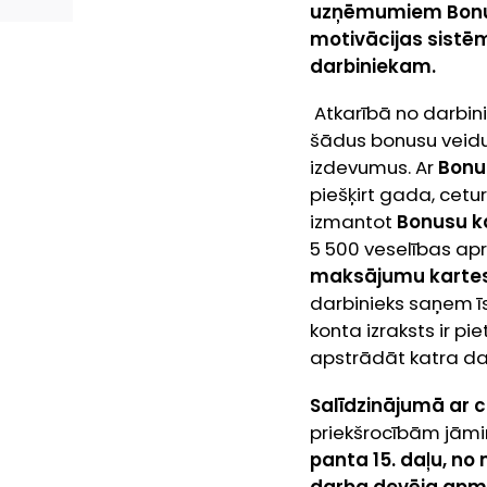
uzņēmumiem Bonusu
motivācijas sistēm
darbiniekam.
Atkarībā no darbin
šādus bonusu veidu
izdevumus. Ar
Bonu
piešķirt gada, cetu
izmantot
Bonusu ka
5 500 veselības ap
maksājumu karte
darbinieks saņem īs
konta izraksts ir 
apstrādāt katra da
Salīdzinājumā ar 
priekšrocībām jām
panta 15. daļu, n