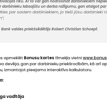
ivācijas rīku. Ar to var gan nodrošināt darbiniekiem nepi
 darbinieku labsajūtu un darba ražīgumu, gan atalgot par lo
ies par saviem darbiniekiem, jo tieši jūsu darbinieki 
m”,
Bank valdes priekšsēdētājs Robert Christian Schoepf.
s apmeklēt
Bonusu kartes
tīmekļa vietni
www.bonusu
a devēja, gan par darbinieku priekšrocībām, kā arī ap
 izmantojot pieejamo interaktīvo kalkulatoru.
a:
ga vadītāja