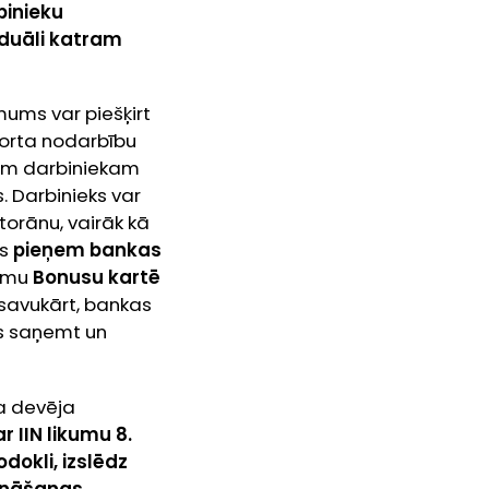
binieku
iduāli katram
ums var piešķirt
orta nodarbību
ram darbiniekam
. Darbinieks var
torānu, vairāk kā
s
pieņem bankas
kumu
Bonusu kartē
savukārt, bankas
ms saņemt un
 devēja
 IIN likumu 8.
okli, izslēdz