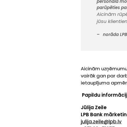
personāla mot
parūpēties par
Aicinām rūpēt
jūsu klientie
– norāda LPB 
Aicinām uzņēmumu
vairāk gan par darb
ietaupījuma apmēru,
Papildu informācij
Jūlija Zeile
LPB Bank mārketin
julija.zeile@lpb.lv