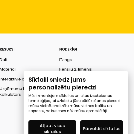
RESURSI
NODERĪGI
Dati
Līzings
Materiāli
Pensiju 2. līmenis
Sīkfaili sniedz jums
Interaktīvie dati
Finanšu pratība
personalizētu pieredzi
Uzņēmumu kredītspējas
Ombuds
kalkulators
Mēs izmantojam sīkfailus un citas izsekošanas
tehnoloģijas, lai uzlabotu jūsu pārlūkošanas pieredzi
mūsu vietnē, analizētu mūsu vietnes trafiku un
saprastu, no kurienes nāk mūsu apmeklētāji.
Atļaut visus
Pārvaldīt sīkfailus
sīkfailus