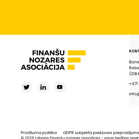
KONT
Bizn
Rober
(218.
+371 
info
Privātuma politika
GDPR subjekta piekļuves pieprasījum
© 2026 Latvijas Finanšu nozares asociācija - visas tiesības reze