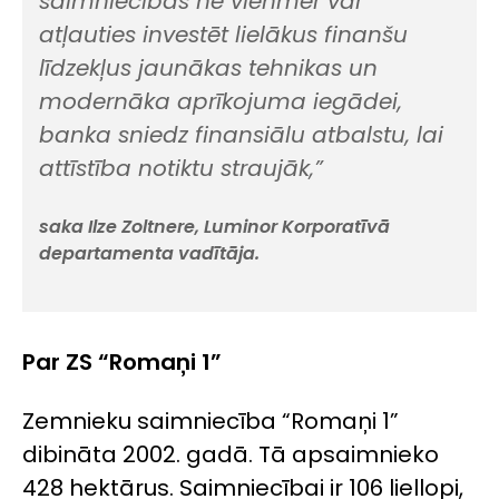
saimniecības ne vienmēr var
atļauties investēt lielākus finanšu
līdzekļus jaunākas tehnikas un
modernāka aprīkojuma iegādei,
banka sniedz finansiālu atbalstu, lai
attīstība notiktu straujāk,”
saka Ilze Zoltnere, Luminor Korporatīvā
departamenta vadītāja.
Par ZS “Romaņi 1”
Zemnieku saimniecība “Romaņi 1”
dibināta 2002. gadā. Tā apsaimnieko
428 hektārus. Saimniecībai ir 106 liellopi,