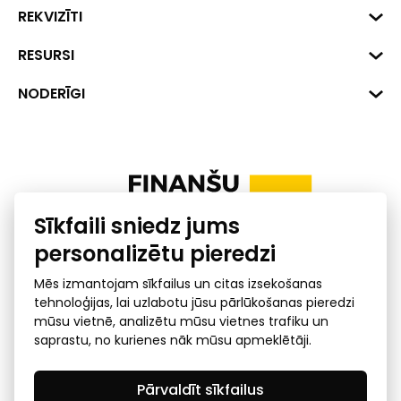
Biznesa centrs "VERDE" Roberta
REKVIZĪTI
Hirša iela 1a (218.kab.), Rīga, LV-
1045
Reģ. Nr. 40008002175
RESURSI
+371 287 18175
Banka: SEB Banka
Dati
NODERĪGI
info@financelatvia.eu
Kods: UNLALV2X
Materiāli
Līzings
Konta Nr. LV48UNLA0001000700732
Interaktīvie dati
Pensiju 2. līmenis
Uzņēmumu kredītspējas kalkulators
Finanšu pratība
Sīkfaili sniedz jums
Ombuds
personalizētu pieredzi
Mēs izmantojam sīkfailus un citas izsekošanas
tehnoloģijas, lai uzlabotu jūsu pārlūkošanas pieredzi
mūsu vietnē, analizētu mūsu vietnes trafiku un
saprastu, no kurienes nāk mūsu apmeklētāji.
Privātuma politika
GDPR subjekta piekļuves
Pārvaldīt sīkfailus
pieprasījums