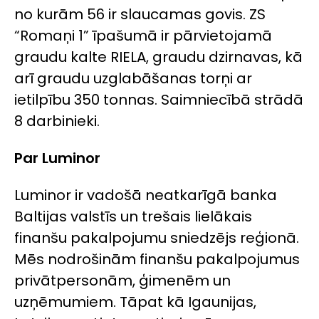
no kurām 56 ir slaucamas govis. ZS
“Romaņi 1” īpašumā ir pārvietojamā
graudu kalte RIELA, graudu dzirnavas, kā
arī graudu uzglabāšanas torņi ar
ietilpību 350 tonnas. Saimniecībā strādā
8 darbinieki.
Par Luminor
Luminor ir vadošā neatkarīgā banka
Baltijas valstīs un trešais lielākais
finanšu pakalpojumu sniedzējs reģionā.
Mēs nodrošinām finanšu pakalpojumus
privātpersonām, ģimenēm un
uzņēmumiem. Tāpat kā Igaunijas,