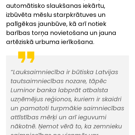
automātisko slaukšanas iekārtu,
izbūvēta mēslu starpkrātuves un
palīgēkas jaunbūve, kā arī notiek
barības torņa novietošana un jauna
artēziskā urbuma ierīkošana.
“Lauksaimniecība ir būtiska Latvijas
tautsaimniecības nozare, tāpēc
Luminor banka labprāt atbalsta
uzņēmējus reģionos, kuriem ir skaidri
un pamatoti turpmākie saimniecības
attīstības mērķi un arī ieguvumi
nākotnē. Ņemot vērā to, ka zemnieku