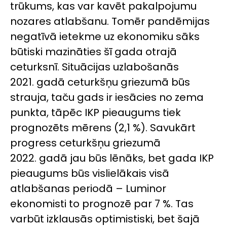
trūkums, kas var kavēt pakalpojumu
nozares atlabšanu. Tomēr pandēmijas
negatīvā ietekme uz ekonomiku sāks
būtiski mazināties šī gada otrajā
ceturksnī. Situācijas uzlabošanās
2021. gadā ceturkšņu griezumā būs
strauja, taču gads ir iesācies no zema
punkta, tāpēc IKP pieaugums tiek
prognozēts mērens (2,1 %). Savukārt
progress ceturkšņu griezumā
2022. gadā jau būs lēnāks, bet gada IKP
pieaugums būs vislielākais visā
atlabšanas periodā – Luminor
ekonomisti to prognozē par 7 %. Tas
varbūt izklausās optimistiski, bet šajā