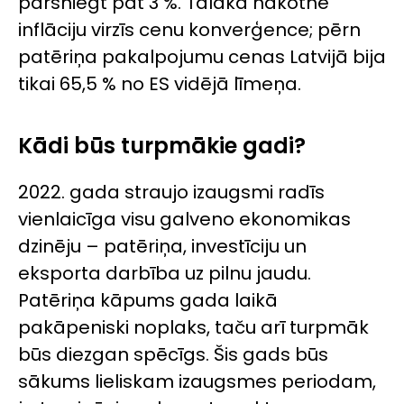
pārsniegt pat 3 %. Tālākā nākotnē
inflāciju virzīs cenu konverģence; pērn
patēriņa pakalpojumu cenas Latvijā bija
tikai 65,5 % no ES vidējā līmeņa.
Kādi būs turpmākie gadi?
2022. gada straujo izaugsmi radīs
vienlaicīga visu galveno ekonomikas
dzinēju – patēriņa, investīciju un
eksporta darbība uz pilnu jaudu.
Patēriņa kāpums gada laikā
pakāpeniski noplaks, taču arī turpmāk
būs diezgan spēcīgs. Šis gads būs
sākums lieliskam izaugsmes periodam,