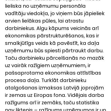
lieliska no uzņēmumu personāla
vadītāju viedokļa, jo viņiem būs jāpieliek
arvien lielākas pūles, lai atrastu
darbiniekus. Algu kāpums veicinās arī
ekonomikas pārstrukturēšanos, kas ir
smalkjūtīgs veids kā pavēstīt, ka daļa
uzņēmumu būs spiesti pārtraukt darbu.
Taču darbinieku pārcelšanās no mazāk
uz vairāk ražīgiem uzņēmumiem, ir
pašsaprotama ekonomikas attīstības
procesa daļa. Turklāt darbinieku
atalgošanas izmaksas Latvijā joprojām
ir zemas uz Eiropas fona. Vidējais darba
ražīgums arī ir zemāks, taču statistika
nav liktenis – ražīgums uzņēmumos ir un