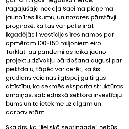
Pagājušajā nedēļā Saeima pieņēma
jauno īres likumu, un nozares pārstāvji
prognozē, ka tas var palielināt
ikgadējās investīcijas īres namos par
apmēram 100-150 miljoniem eiro.
Turklāt jau pandēmijas laikā jauno
projektu dzīvokļu pārdošana augusi par
piektdaļu, tāpēc var cerēt, ka šis
grūdiens veicinās ilgtspējīgu tirgus
attīstību, ko sekmēs eksporta struktūras
izmaiņas, sabiedriskā sektora investīciju
bums un to ietekme uz algām un
darbavietām.
Skaidrs, ka ”lieliskā septiņgade” nebūs