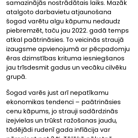
samazinājās nostrādātais laiks. Mazāk
atalgoto darbavietu atjaunošana
šogad varētu algu kāpumu nedaudz
piebremzēt, taču jau 2022. gadā temps
atkal paātrināsies. To veicinās straujā
izaugsme apvienojumā ar pēcpadomju
ēras dzimstības krituma iesniegšanos
jau trīsdesmit gadus un vecāku cilvēku
grupā.
Šogad varēs just arī nepatīkamu
ekonomikas tendenci – paātrināsies
cenu kāpums, jo strauji sadārdzinās
izejvielas un trūkst ražošanas jaudu,
tādējādi rudenī gada inflācija var