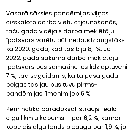
Vasarā sāksies pandēmijas viļņos
aizskaloto darba vietu atjaunošanās,
taču gada vidējais darba meklētāju
īpatsvars varētu būt nedaudz augstāks
kā 2020. gadā, kad tas bija 8,1 %. Ja
2022. gada sākumā darba meklētāju
īpatsvars būs samazinājies līdz aptuveni
7 %, tad sagaidāms, ka tā paša gada
beigās tas jau būs tuvu pirms-
pandēmijas līmenim jeb 6 %.
Pērn notika paradoksāli straujš reālo
algu likmju kāpums – par 6,2 %, kamēr
kopējais algu fonds pieauga par 1,9 %, jo