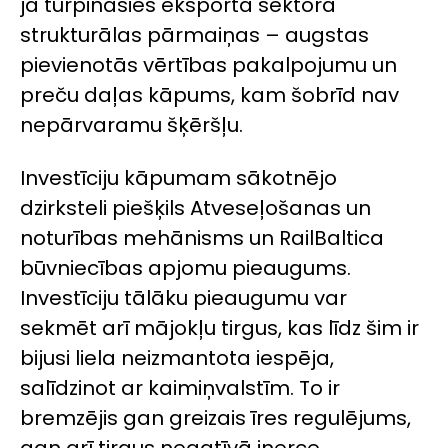
ja turpināsies eksporta sektora
strukturālas pārmaiņas – augstas
pievienotās vērtības pakalpojumu un
preču daļas kāpums, kam šobrīd nav
nepārvaramu šķēršļu.
Investīciju kāpumam sākotnējo
dzirksteli piešķils
Atveseļošanas un
noturības mehānisms
un
RailBaltica
būvniecības apjomu pieaugums.
Investīciju tālāku pieaugumu var
sekmēt arī mājokļu tirgus, kas līdz šim ir
bijusi liela neizmantota iespēja,
salīdzinot ar kaimiņvalstīm. To ir
bremzējis gan greizais īres regulējums,
gan arī tirgus negatīvā inerce.