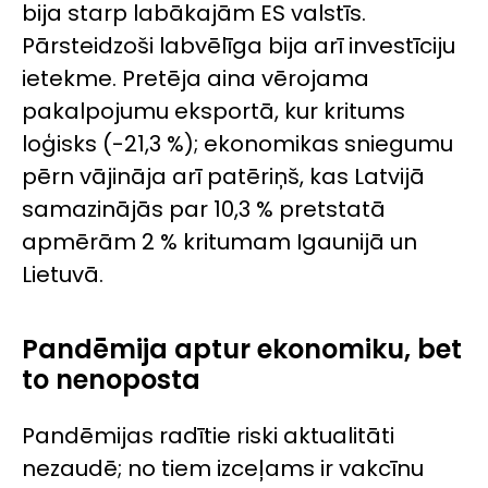
bija starp labākajām ES valstīs.
Pārsteidzoši labvēlīga bija arī investīciju
ietekme. Pretēja aina vērojama
pakalpojumu eksportā, kur kritums
loģisks (-21,3 %); ekonomikas sniegumu
pērn vājināja arī patēriņš, kas Latvijā
samazinājās par 10,3 % pretstatā
apmērām 2 % kritumam Igaunijā un
Lietuvā.
Pandēmija aptur ekonomiku, bet
to nenoposta
Pandēmijas radītie riski aktualitāti
nezaudē; no tiem izceļams ir vakcīnu