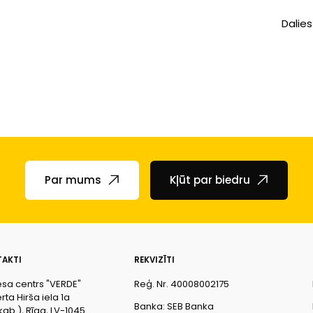
Dalies
Par mums
Kļūt par biedru
AKTI
REKVIZĪTI
esa centrs "VERDE"
Reģ. Nr. 40008002175
ta Hirša iela 1a
Banka: SEB Banka
kab.), Rīga, LV-1045