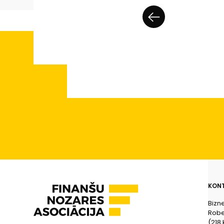
KONT
Bizn
Rober
(218.