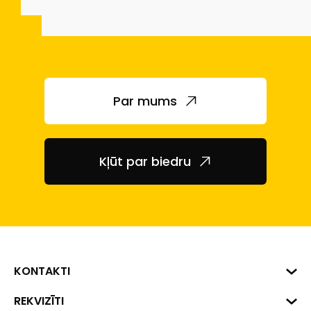
Par mums
Kļūt par biedru
KONTAKTI
Biznesa centrs "VERDE" Roberta
REKVIZĪTI