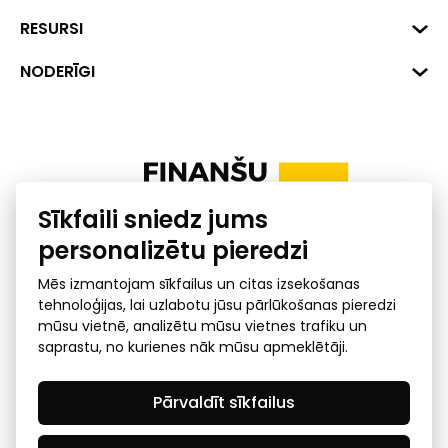
Hirša iela 1a (218.kab.), Rīga, LV-
1045
Reģ. Nr. 40008002175
RESURSI
+371 287 18175
Banka: SEB Banka
Dati
NODERĪGI
info@financelatvia.eu
Kods: UNLALV2X
Materiāli
Līzings
Konta Nr. LV48UNLA0001000700732
Interaktīvie dati
Pensiju 2. līmenis
Uzņēmumu kredītspējas kalkulators
Finanšu pratība
Sīkfaili sniedz jums
Ombuds
personalizētu pieredzi
Mēs izmantojam sīkfailus un citas izsekošanas
tehnoloģijas, lai uzlabotu jūsu pārlūkošanas pieredzi
mūsu vietnē, analizētu mūsu vietnes trafiku un
saprastu, no kurienes nāk mūsu apmeklētāji.
Privātuma politika
GDPR subjekta piekļuves
Pārvaldīt sīkfailus
pieprasījums
© 2026 Latvijas Finanšu nozares asociācija - visas tiesības