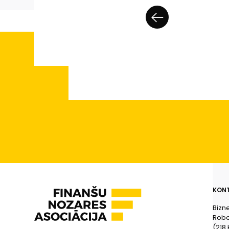
KONT
Bizn
Rober
(218.