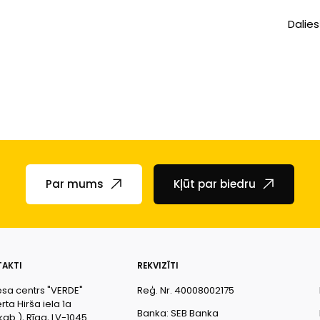
Dalies
Par mums
Kļūt par biedru
AKTI
REKVIZĪTI
esa centrs "VERDE"
Reģ. Nr. 40008002175
ta Hirša iela 1a
Banka: SEB Banka
kab.), Rīga, LV-1045