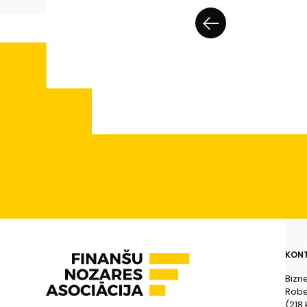
KONT
Bizn
Rober
(218.