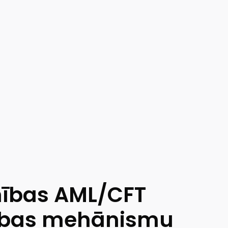
nības AML/CFT
zības mehānismu