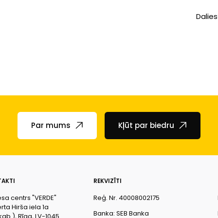
Dalies
Par mums
Kļūt par biedru
AKTI
REKVIZĪTI
esa centrs "VERDE"
Reģ. Nr. 40008002175
ta Hirša iela 1a
Banka: SEB Banka
kab.), Rīga, LV-1045