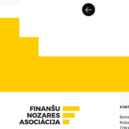
KONT
Bizn
Rober
(218.