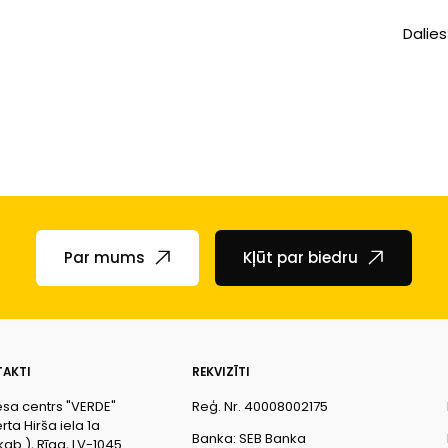
Dalies
Par mums
Kļūt par biedru
AKTI
REKVIZĪTI
esa centrs "VERDE"
Reģ. Nr. 40008002175
ta Hirša iela 1a
Banka: SEB Banka
kab.), Rīga, LV-1045