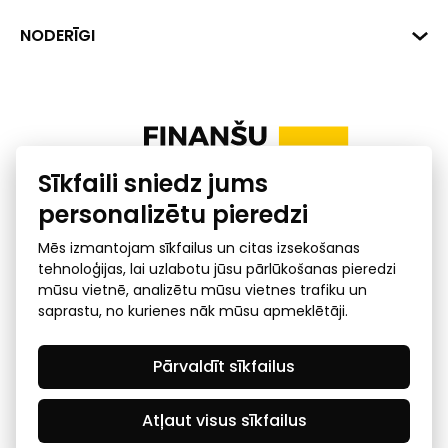
+371 287 18175
Banka: SEB Banka
Dati
NODERĪGI
info@financelatvia.eu
Kods: UNLALV2X
Materiāli
Līzings
Konta Nr. LV48UNLA0001000700732
Interaktīvie dati
Pensiju 2. līmenis
Uzņēmumu kredītspējas kalkulators
Finanšu pratība
Sīkfaili sniedz jums
Ombuds
personalizētu pieredzi
Mēs izmantojam sīkfailus un citas izsekošanas
tehnoloģijas, lai uzlabotu jūsu pārlūkošanas pieredzi
mūsu vietnē, analizētu mūsu vietnes trafiku un
saprastu, no kurienes nāk mūsu apmeklētāji.
Privātuma politika
GDPR subjekta piekļuves
Pārvaldīt sīkfailus
pieprasījums
© 2026 Latvijas Finanšu nozares asociācija - visas tiesības
rezervētas
Atļaut visus sīkfailus
Created by Mediapark