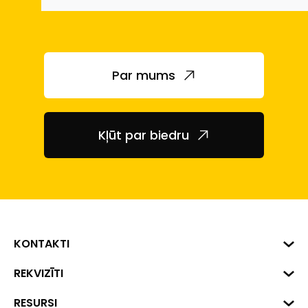
Par mums
Kļūt par biedru
KONTAKTI
Biznesa centrs "VERDE" Roberta
REKVIZĪTI
Hirša iela 1a (218.kab.), Rīga, LV-
1045
Reģ. Nr. 40008002175
RESURSI