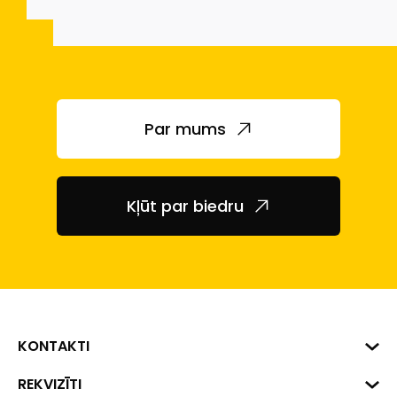
Par mums
Kļūt par biedru
KONTAKTI
Biznesa centrs "VERDE" Roberta
REKVIZĪTI