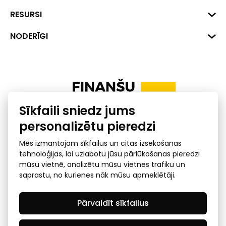
Hirša iela 1a (218.kab.), Rīga, LV-
1045
Reģ. Nr. 40008002175
RESURSI
+371 287 18175
Banka: SEB Banka
Dati
NODERĪGI
info@financelatvia.eu
Kods: UNLALV2X
Materiāli
Līzings
Konta Nr. LV48UNLA0001000700732
Interaktīvie dati
Pensiju 2. līmenis
Uzņēmumu kredītspējas kalkulators
Finanšu pratība
Sīkfaili sniedz jums
Ombuds
personalizētu pieredzi
Mēs izmantojam sīkfailus un citas izsekošanas
tehnoloģijas, lai uzlabotu jūsu pārlūkošanas pieredzi
mūsu vietnē, analizētu mūsu vietnes trafiku un
saprastu, no kurienes nāk mūsu apmeklētāji.
Privātuma politika
GDPR subjekta piekļuves
Pārvaldīt sīkfailus
pieprasījums
© 2026 Latvijas Finanšu nozares asociācija - visas tiesības