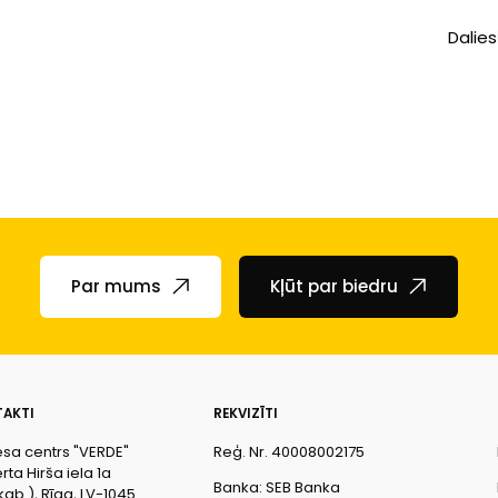
Dalies
Par mums
Kļūt par biedru
AKTI
REKVIZĪTI
esa centrs "VERDE"
Reģ. Nr. 40008002175
ta Hirša iela 1a
Banka: SEB Banka
kab.), Rīga, LV-1045