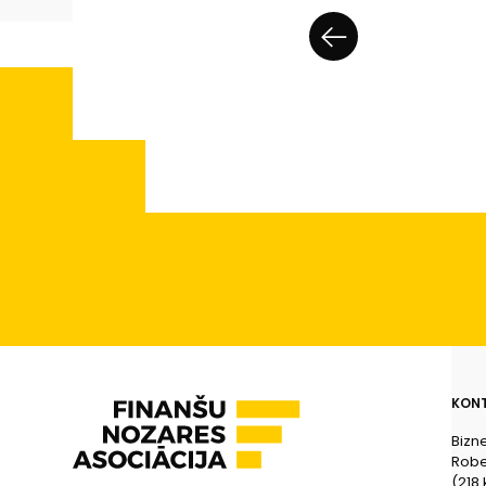
KONT
Bizn
Rober
(218.