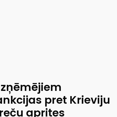
uzņēmējiem
nkcijas pret Krieviju
preču aprites