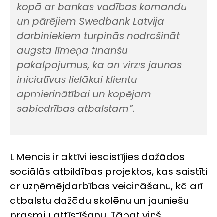
kopā ar bankas vadības komandu
un pārējiem Swedbank Latvija
darbiniekiem turpinās nodrošināt
augsta līmeņa finanšu
pakalpojumus, kā arī virzīs jaunas
iniciatīvas lielākai klientu
apmierinātībai un kopējam
sabiedrības atbalstam”.
L.Mencis ir aktīvi iesaistījies dažādos
sociālās atbildības projektos, kas saistīti
ar uzņēmējdarbības veicināšanu, kā arī
atbalstu dažādu skolēnu un jauniešu
prasmju attīstīšanu. Tāpat viņš