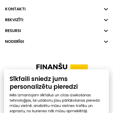
KONTAKTI
Biznesa centrs "VERDE" Roberta
REKVIZĪTI
Hirša iela 1a (218.kab.), Rīga, LV-
1045
Reģ. Nr. 40008002175
RESURSI
+371 287 18175
Banka: SEB Banka
Dati
NODERĪGI
info@financelatvia.eu
Kods: UNLALV2X
Materiāli
Līzings
Konta Nr. LV48UNLA0001000700732
Interaktīvie dati
Pensiju 2. līmenis
Uzņēmumu kredītspējas kalkulators
Finanšu pratība
Sīkfaili sniedz jums
Ombuds
personalizētu pieredzi
Mēs izmantojam sīkfailus un citas izsekošanas
tehnoloģijas, lai uzlabotu jūsu pārlūkošanas pieredzi
mūsu vietnē, analizētu mūsu vietnes trafiku un
saprastu, no kurienes nāk mūsu apmeklētāji.