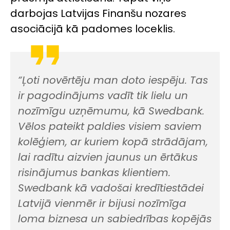
darbojas Latvijas Finanšu nozares
asociācijā kā padomes loceklis.
“Ļoti novērtēju man doto iespēju. Tas
ir pagodinājums vadīt tik lielu un
nozīmīgu uzņēmumu, kā Swedbank.
Vēlos pateikt paldies visiem saviem
kolēģiem, ar kuriem kopā strādājam,
lai radītu aizvien jaunus un ērtākus
risinājumus bankas klientiem.
Swedbank kā vadošai kredītiestādei
Latvijā vienmēr ir bijusi nozīmīga
loma biznesa un sabiedrības kopējās