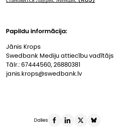
Papildu informācija:
Jānis Krops
Swedbank Mediju attiecību vadītājs
Tālr.: 67444560, 26880381
janis.krops@swedbank.lv
Dalies