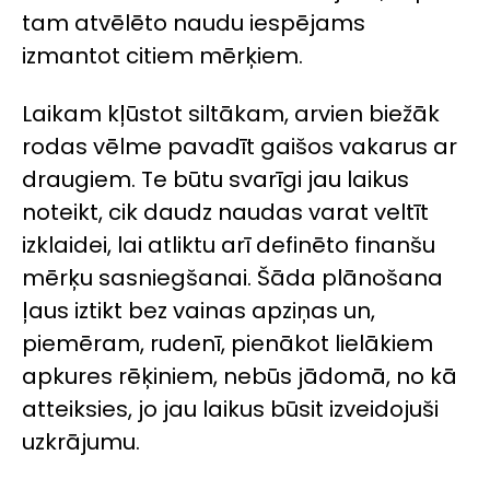
tam atvēlēto naudu iespējams
izmantot citiem mērķiem.
Laikam kļūstot siltākam, arvien biežāk
rodas vēlme pavadīt gaišos vakarus ar
draugiem. Te būtu svarīgi jau laikus
noteikt, cik daudz naudas varat veltīt
izklaidei, lai atliktu arī definēto finanšu
mērķu sasniegšanai. Šāda plānošana
ļaus iztikt bez vainas apziņas un,
piemēram, rudenī, pienākot lielākiem
apkures rēķiniem, nebūs jādomā, no kā
atteiksies, jo jau laikus būsit izveidojuši
uzkrājumu.