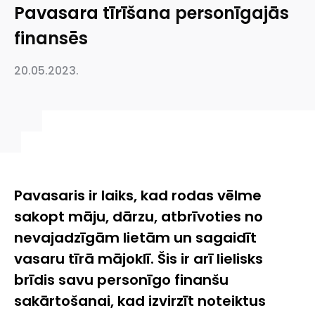
Pavasara tīrīšana personīgajās
finansēs
20.05.2023.
Pavasaris ir laiks, kad rodas vēlme
sakopt māju, dārzu, atbrīvoties no
nevajadzīgām lietām un sagaidīt
vasaru tīrā mājoklī. Šis ir arī lielisks
brīdis savu personīgo finanšu
sakārtošanai, kad izvirzīt noteiktus