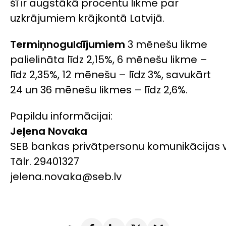
šī ir augstākā procentu likme par
uzkrājumiem krājkontā Latvijā.
Termiņnoguldījumiem
3 mēnešu likme
palielināta līdz 2,15%, 6 mēnešu likme –
līdz 2,35%, 12 mēnešu – līdz 3%, savukārt
24 un 36 mēnešu likmes – līdz 2,6%.
Papildu informācijai:
Jeļena Novaka
SEB bankas privātpersonu komunikācijas 
Tālr. 29401327
jelena.novaka@seb.lv