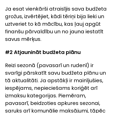
Ja esat vienkārši atraisījis sava budžeta
grožus, izvērtējiet, kādi tēriņi bija lieki un
uztveriet to kā mācību, kas ļauj apgūt
finanšu pārvaldību un no jauna iestatīt
savus mērķus.
#2 Atjaunināt budžeta plānu
Reizi sezonā (pavasarī un rudenī) ir
svarīgi pārskatīt savu budžeta plānu un
tā aktualitāti. Ja apstākļi ir mainījušies,
iespējams, nepieciešams koriģēt arī
izmaksu kategorijas. Piemēram,
pavasarī, beidzoties apkures sezonai,
saruks arī komunālie maksājumi, tāpēc