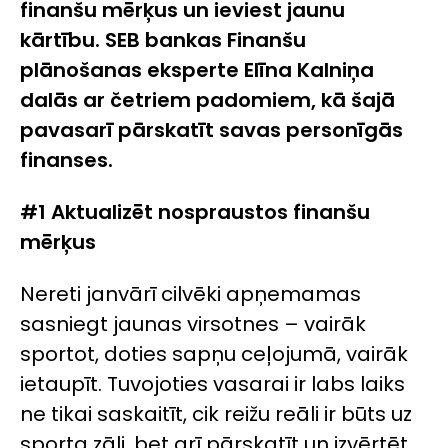
finanšu mērķus un ieviest jaunu
kārtību. SEB bankas Finanšu
plānošanas eksperte Elīna Kalniņa
dalās ar četriem padomiem, kā šajā
pavasarī pārskatīt savas personīgās
finanses.
#1 Aktualizēt nospraustos finanšu
mērķus
Nereti janvārī cilvēki apņemamas
sasniegt jaunas virsotnes – vairāk
sportot, doties sapņu ceļojumā, vairāk
ietaupīt. Tuvojoties vasarai ir labs laiks
ne tikai saskaitīt, cik reižu reāli ir būts uz
sporta zāli, bet arī pārskatīt un izvērtēt,