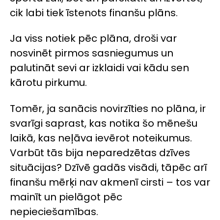
cik labi tiek īstenots finanšu plāns.
Ja viss notiek pēc plāna, droši var
nosvinēt pirmos sasniegumus un
palutināt sevi ar izklaidi vai kādu sen
kārotu pirkumu.
Tomēr, ja sanācis novirzīties no plāna, ir
svarīgi saprast, kas notika šo mēnešu
laikā, kas neļāva ievērot noteikumus.
Varbūt tās bija neparedzētas dzīves
situācijas? Dzīvē gadās visādi, tāpēc arī
finanšu mērķi nav akmenī cirsti – tos var
mainīt un pielāgot pēc
nepieciešamības.