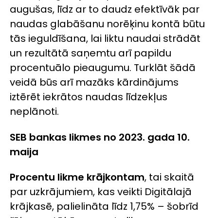
augušas, līdz ar to daudz efektīvāk par
naudas glabāšanu norēķinu kontā būtu
tās ieguldīšana, lai liktu naudai strādāt
un rezultātā saņemtu arī papildu
procentuālo pieaugumu. Turklāt šādā
veidā būs arī mazāks kārdinājums
iztērēt iekrātos naudas līdzekļus
neplānoti.
SEB bankas likmes no 2023. gada 10.
maija
Procentu likme krājkontam
, tai skaitā
par uzkrājumiem, kas veikti Digitālajā
krājkasē, palielināta līdz 1,75% – šobrīd