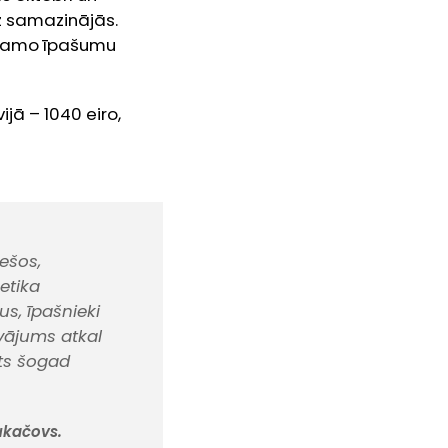
z samazinājās.
ustamo īpašumu
jā – 1040 eiro,
ešos,
etika
us, īpašnieki
vājums atkal
its šogad
ukačovs.