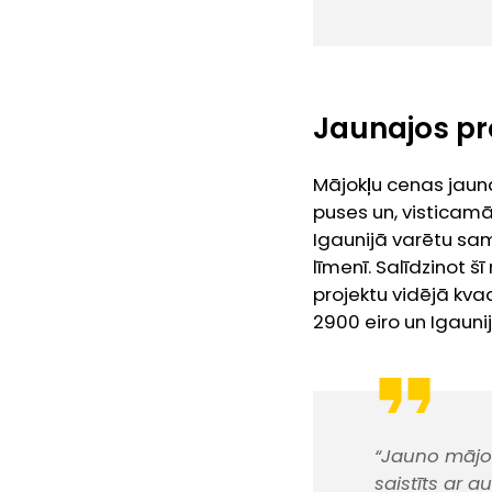
Jaunajos pr
Mājokļu cenas jaun
puses un, visticamā
Igaunijā varētu sa
līmenī. Salīdzinot 
projektu vidējā kva
2900 eiro un Igauni
“Jauno mājo
saistīts ar