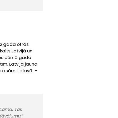
22.gada otrās
kaits Latvijā un
ies pērnā gada
īm, Latvijā jauno
zmaksām Lietuvā –
icama. Tas
dāvājumu,”