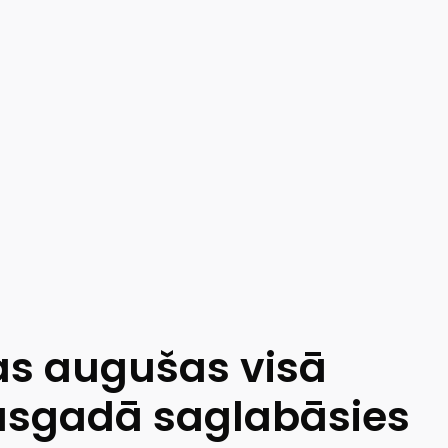
as augušas visā
pusgadā saglabāsies