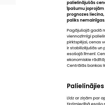
palielinājušās cen
īpašumu joprojām i
prognozes liecina, 
paliks nemainīgas
Pagājušajā gadā mā
viennozīmīgi paliel
pirktspējai, cenas 
ir stabilizējušās u
esošajā līmenī. Ce
ekonomiskie rādītāji
Centrālās bankas l
Palielinājie
Līdz ar ziņām par 
tirdzniecībā esošo 