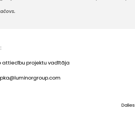
kačovs.
:
 attiecību projektu vadītāja
rupka@luminorgroup.com
Dalies