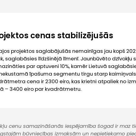
ojektos cenas stabilizējušās
ajos projektos saglabājušās nemainīgas jau kopš 20
k, saglabāsies līdzšinējā līmenī. Jaunbūvēto dzīvokļu s
mazināties par aptuveni 10%, kamēr Lietuvā saglabās
šī nekustamā īpašuma segmentu tirgu starp kaimiņvalst
drātmetra cena ir 2300 eiro, kas krietni atpaliek no i
jā – 3400 eiro par kvadrātmetru.
kļu cenu samazināšanās iespējamība šogad ir maz t
 augstajām būvniecības izmaksām un nepietiekamo pie