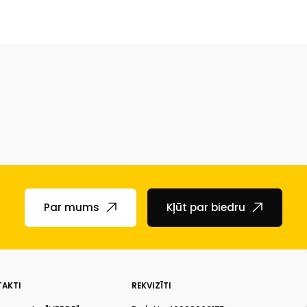
Par mums
Kļūt par biedru
AKTI
REKVIZĪTI