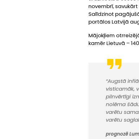
novembrī, savukārt
Salīdzinot pagājuš
portālos Latvijā au
Mājokļiem otrreizēj
kamēr Lietuvā – 1400
“Augstā infl
visticamāk, 
pilnvērtīgi i
nolēma šādus
varētu samaz
varētu sagla
prognozē Lumi