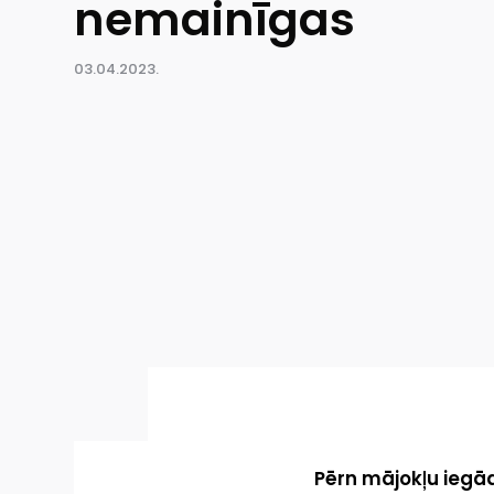
nemainīgas
03.04.2023.
Pērn mājokļu iegād