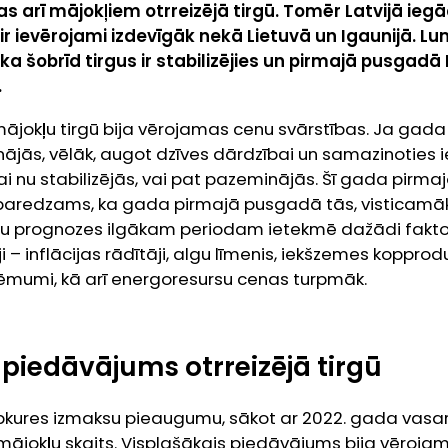
as arī mājokļiem otrreizējā tirgū. Tomēr Latvijā i
r ievērojami izdevīgāk nekā Lietuvā un Igaunijā. L
ka šobrīd tirgus ir stabilizējies un pirmajā pusgadā
.
jokļu tirgū bija vērojamas cenu svārstības. Ja gada
inājās, vēlāk, augot dzīves dārdzībai un samazinoties 
vai nu stabilizējās, vai pat pazeminājās. Šī gada pir
n paredzams, ka gada pirmajā pusgadā tās, visticamāk
nu prognozes ilgākam periodam ietekmē dažādi fakto
 – inflācijas rādītāji, algu līmenis, iekšzemes kopprodu
ēmumi, kā arī energoresursu cenas turpmāk.
s piedāvājums otrreizējā tirgū
apkures izmaksu pieaugumu, sākot ar 2022. gada vasa
mājokļu skaits. Visplašākais piedāvājums bija vērojam