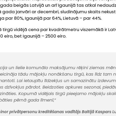
 gada beigās Latvijā un arī Igaunijā tas atkal nedaud
ā gada janvāri ar decembri, sludinājumu skaits nek
ga par 80%, Igaunijā par 64%, Lietuvā – par 44%.
ā tirgū vidējā cena par kvadrātmetru viszemākā ir Latvi
 eiro, bet Igaunijā – 2500 eiro.
ācija un lielie komunālo maksājumu rēķini ziemas mēn
veicināja tādu mājokļu nonākšanu tirgū, kas līdz tam n
zmantoti. Lai ietaupītu līdzekļus un samazinātu izdevum
 dzīvokļus pārdot. Beidzoties apkures sezonai, piedā
ināties. Kopumā vidējais tirgū pieejamo mājokļu ska
bāties pērnā gada līmenī,”
nor privātpersonu kreditēšanas vadītājs Baltijā Kaspars L