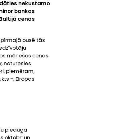
egādāties nekustamo
uminor bankas
 Baltijā cenas
 pirmajā pusē tās
iedzīvotāju
majos mēnešos cenas
, noturēsies
ri, piemēram,
kts -, Eiropas
ru pieauga
s oktobrī un