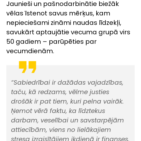
Jaunieši un pašnodarbinātie biežāk
vēlas īstenot savus mērķus, kam
nepieciešami zināmi naudas līdzekļi,
savukārt aptaujātie vecuma grupā virs
50 gadiem – parūpēties par
vecumdienām.
“Sabiedrībai ir dažādas vajadzības,
taču, kā redzams, vēlme justies
drošāk ir pat tiem, kuri pelna vairāk.
Ņemot vērā faktu, ka līdztekus
darbam, veselībai un savstarpējām
attiecībām, viens no lielākajiem
stresa izraisītājiem ikdienā ir finanses.