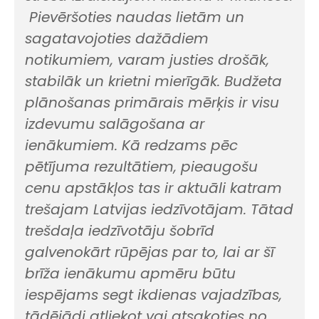
Pievēršoties naudas lietām un
sagatavojoties dažādiem
notikumiem, varam justies drošāk,
stabilāk un krietni mierīgāk. Budžeta
plānošanas primārais mērķis ir visu
izdevumu salāgošana ar
ienākumiem. Kā redzams pēc
pētījuma rezultātiem, pieaugošu
cenu apstākļos tas ir aktuāli katram
trešajam Latvijas iedzīvotājam. Tātad
trešdaļa iedzīvotāju šobrīd
galvenokārt rūpējas par to, lai ar šī
brīža ienākumu apmēru būtu
iespējams segt ikdienas vajadzības,
tādējādi atliekot vai atsakoties no