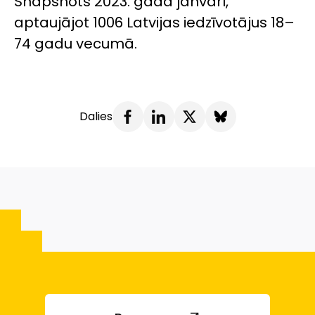
Snapshots
2023. gada janvārī,
aptaujājot 1006 Latvijas iedzīvotājus 18–
74 gadu vecumā.
Dalies