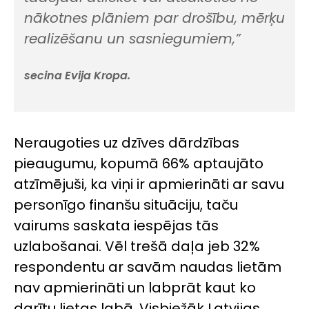
nākotnes plāniem par drošību, mērķu
realizēšanu un sasniegumiem,”
secina Evija Kropa.
Neraugoties uz dzīves dārdzības
pieaugumu, kopumā 66% aptaujāto
atzīmējuši, ka viņi ir apmierināti ar savu
personīgo finanšu situāciju, taču
vairums saskata iespējas tās
uzlabošanai. Vēl trešā daļa jeb 32%
respondentu ar savām naudas lietām
nav apmierināti un labprāt kaut ko
darītu lietas labā. Visbiežāk Latvijas