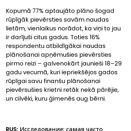
Kopumā 77% aptaujāto plāno šogad
rūpīgāk pievērsties savām naudas
lietām, vienlaikus norādot, ka viņi to jau
ir darījuši citus gadus. Toties 16%
respondentu atbildīgākai naudas
plānošanai apņēmušies pievērsties
pirmo reizi – galvenokārt jaunieši 18–29
gadu vecumā, kuri iepriekšējos gados
rūpīgai savu finanšu plānošanai
pievērsušies krietni retāk nekā pārējie,
un cilvēki, kuru ģimenēs aug bērni.
RUS:
Исследование: самая часто