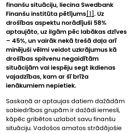
finanšu situāciju, liecina Swedbank
Finanšu institūta pētījums
[1]
. Uz
drošības aspektu norādījuši 58%
aptaujāto, uz ilgām pēc labākas dzīves
– 45%, un vairāk nekā trešā daļa arī
minējuši vēlmi veidot uzkrājumus kā
drošības spilvenu negaidītām
situācijām vai iespēju segt ikdienas
vajadzības, kam ar šī brīža
ienākumiem nepietiek.
Saskaņā ar aptaujas datiem dažādām
sabiedrības grupām ir dažādi iemesli,
kāpēc gribētos uzlabot savu finanšu
situāciju. Vadošos amatos strādājošie