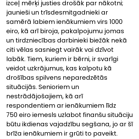
izceļ mērķi justies drošāk par nākotni;
jaunieši un trīsdesmitgadnieki ar
samērā labiem ienākumiem virs 1000
eiro, kā arī biroja, pakalpojumu jomas
un tirdzniecības darbinieki biežāk nekā
citi vēlas sasniegt vairāk vai dzīvot
labāk. Tiem, kuriem ir bērni, ir svarīgi
veidot uzkrājumus, kas kalpotu kā
drošības spilvens neparedzētās
situācijās. Senioriem un
nestrādājošajiem, kā arī
respondentiem ar ienākumiem līdz
750 eiro iemesls uzlabot finanšu situāciju
būtu ikdienas vajadzību segšana, jo ar šī
brīža ienākumiem ir grūti to paveikt.