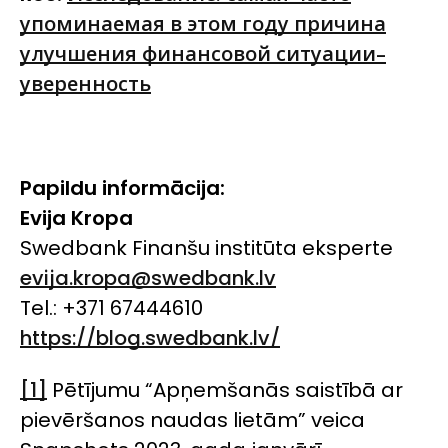
упоминаемая в этом году причина
улучшения финансовой ситуации–
уверенность
Papildu informācija:
Evija Kropa
Swedbank Finanšu institūta eksperte
evija.kropa@swedbank.lv
Tel.: +371 67444610
https://blog.swedbank.lv/
[1]
Pētījumu “Apņemšanās saistībā ar
pievēršanos naudas lietām” veica