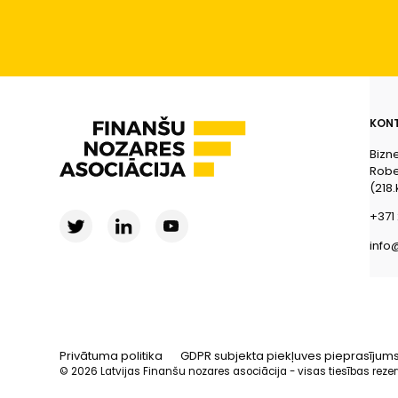
KONT
Bizn
Rober
(218.
+371 
info
Privātuma politika
GDPR subjekta piekļuves pieprasījum
© 2026 Latvijas Finanšu nozares asociācija - visas tiesības reze