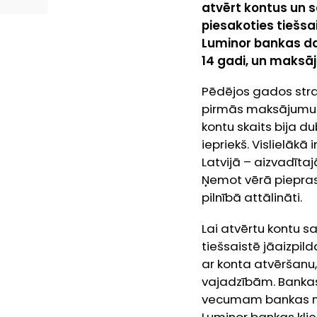
atvērt kontus un s
piesakoties tiešsa
Luminor bankas dat
14 gadi, un maksāju
Pēdējos gados stra
pirmās maksājumu 
kontu skaits bija du
iepriekš. Vislielākā
Latvijā – aizvadīta
Ņemot vērā piepras
pilnībā attālināti.
Lai atvērtu kontu s
tiešsaistē jāaizpil
ar konta atvēršanu,
vajadzībām. Bankas
vecumam bankas ma