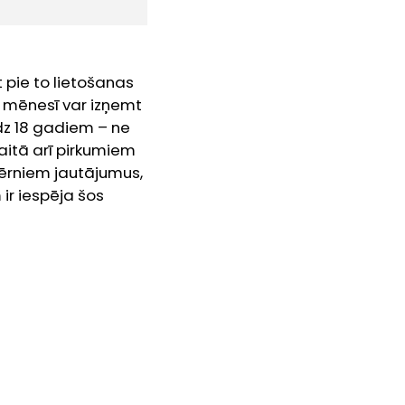
pie to lietošanas
m mēnesī var izņemt
īdz 18 gadiem – ne
kaitā arī pirkumiem
 bērniem jautājumus,
ir iespēja šos