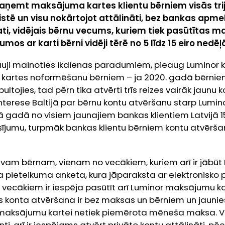
aņemt maksājuma kartes klientu bērniem visās trijā
istē un visu nokārtojot attālināti, bez bankas apme
i, vidējais bērnu vecums, kuriem tiek pasūtītas ma
mos ar karti bērni vidēji tērē no 5 līdz 15 eiro nedēļ
uji mainoties ikdienas paradumiem, pieaug Luminor kl
kartes noformēšanu bērniem – ja 2020. gadā bērnie
bultojies, tad pērn tika atvērti trīs reizes vairāk jaun
 interese Baltijā par bērnu kontu atvēršanu starp Lumino
jā gadā no visiem jaunajiem bankas klientiem Latvijā 15
ījumu, turpmāk bankas klientu bērniem kontu atvērš
avam bērnam, vienam no vecākiem, kuriem arī ir jābūt 
da pieteikuma anketa, kura jāparaksta ar elektronisko 
 vecākiem ir iespēja pasūtīt arī Luminor maksājumu ka
 konta atvēršana ir bez maksas un bērniem un jaunie
ksājumu kartei netiek piemērota mēneša maksa. Ve