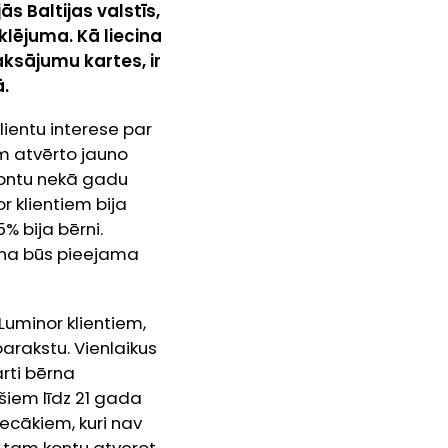
s Baltijas valstīs,
klējuma. Kā liecina
ksājumu kartes, ir
ā.
ientu interese par
m atvērto jauno
u kontu nekā gadu
r klientiem bija
% bija bērni.
ana būs pieejama
Luminor klientiem,
parakstu. Vienlaikus
rti bērna
šiem līdz 21 gada
cākiem, kuri nav