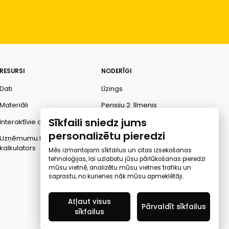
RESURSI
NODERĪGI
Dati
Līzings
Materiāli
Pensiju 2. līmenis
Sīkfaili sniedz jums
Interaktīvie dati
Finanšu pratība
personalizētu pieredzi
Uzņēmumu kredītspējas
Ombuds
kalkulators
Mēs izmantojam sīkfailus un citas izsekošanas
tehnoloģijas, lai uzlabotu jūsu pārlūkošanas pieredzi
mūsu vietnē, analizētu mūsu vietnes trafiku un
saprastu, no kurienes nāk mūsu apmeklētāji.
Atļaut visus
Pārvaldīt sīkfailus
sīkfailus
Created by Mediapark