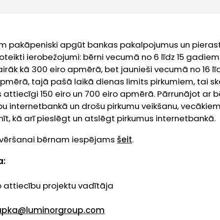
am pakāpeniski apgūt bankas pakalpojumus un pierast 
noteikti ierobežojumi: bērni vecumā no 6 līdz 15 gadie
irāk kā 300 eiro apmērā, bet jaunieši vecumā no 16 l
apmērā, tajā pašā laikā dienas limits pirkumiem, tai s
ts attiecīgi 150 eiro un 700 eiro apmērā. Pārrunājot ar
šību internetbankā un drošu pirkumu veikšanu, vecākiem 
t, kā arī pieslēgt un atslēgt pirkumus internetbankā.
atvēršanai bērnam iespējams
šeit
.
a:
 attiecību projektu vadītāja
rupka@luminorgroup.com