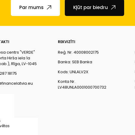
Par mums
Kļūt par biedru
AKTI
REKVIZĪTI
esa centrs "VERDE"
Reģ. Nr. 40008002175
ta Hirša iela 1a
Banka: SEB Banka
kab.), Rīga, LV-1045
Kods: UNLALV2X
287 18175
Konta Nr.
@financelatvia.eu
LV48UNLA0001000700732
s
rvētas