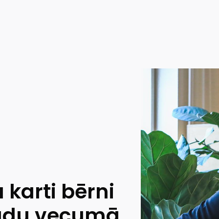
karti bērni
gadu vecumā