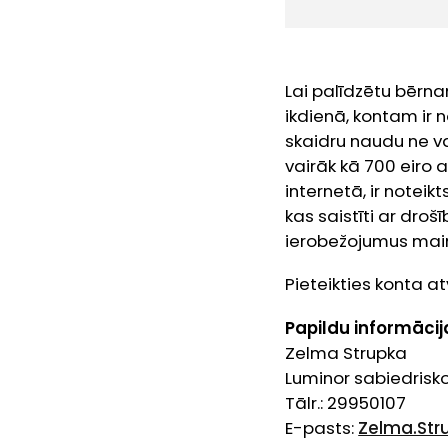
Lai palīdzētu bērn
ikdienā, kontam ir 
skaidru naudu ne va
vairāk kā 700 eiro 
internetā, ir noteik
kas saistīti ar dro
ierobežojumus mainī
Pieteikties konta 
Papildu informācij
Zelma Strupka
Luminor sabiedrisko
Tālr.: 29950107
E-pasts:
Zelma.St