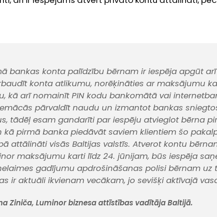
ti, arī ir iespējams atvērt privāto kontu attālināti, p
mā bankas konta palīdzību bērnam ir iespēja apgūt arī
rbaudīt konta atlikumu, norēķināties ar maksājumu ka
, kā arī nomainīt PIN kodu bankomātā vai internetba
 iemācās pārvaldīt naudu un izmantot bankas sniegto
, tādēļ esam gandarīti par iespēju atvieglot bērna p
n kā pirmā banka piedāvāt saviem klientiem šo paka
ā attālināti visās Baltijas valstīs. Atverot kontu bērnam
nor maksājumu karti līdz 24. jūnijam, būs iespēja sa
elaimes gadījumu apdrošināšanas polisi bērnam uz t
s ir aktuāli ikvienam vecākam, jo sevišķi aktīvajā vas
a Ziniča, Luminor biznesa attīstības vadītāja Baltijā.