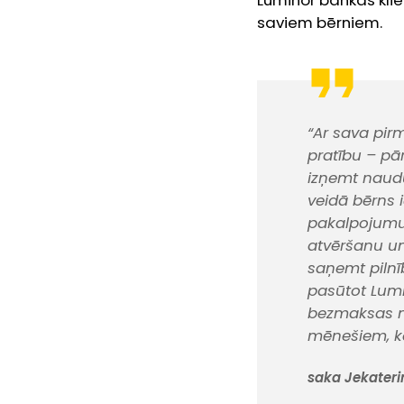
Luminor bankas klien
saviem bērniem.
“Ar sava pir
pratību – pā
izņemt naudu
veidā bērns
pakalpojumus
atvēršanu u
saņemt pilnīb
pasūtot Lumi
bezmaksas n
mēnešiem, ka
saka Jekaterin