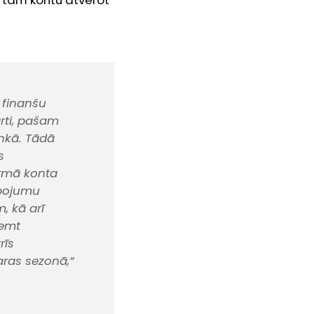
ēc tam kontu atverot
 finanšu
rti, pašam
nkā. Tādā
s
irmā konta
lpojumu
, kā arī
ņemt
rīs
aras sezonā,”