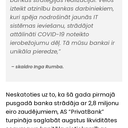
bankas stratēģijas realizācijai. Vēlos
izteikt atzinību bankas darbiniekiem,
kuri spēja nodrošināt jaunās IT
sistēmas ieviešanu, strādājot
attālināti COVID-19 noteikto
ierobežojumu dēļ. Tā mūsu bankai ir
unikāla pieredze,”
– skaidro Inga Rumba.
Neskatoties uz to, ka šā gada pirmajā
pusgadā banka strādāja ar 2,8 miljonu
eiro zaudējumiem, AS “PrivatBank”
turpināja saglabāt augstus likviditātes