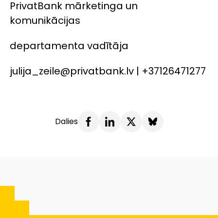
PrivatBank mārketinga un
komunikācijas
departamenta vadītāja
julija_zeile@privatbank.lv | +37126471277
Dalies