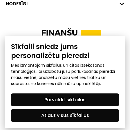
+371 287 18175
Banka: SEB Banka
Dati
NODERĪGI
info@financelatvia.eu
Kods: UNLALV2X
Materiāli
Līzings
Konta Nr. LV48UNLA0001000700732
Interaktīvie dati
Pensiju 2. līmenis
Uzņēmumu kredītspējas kalkulators
Finanšu pratība
Sīkfaili sniedz jums
Ombuds
personalizētu pieredzi
Mēs izmantojam sīkfailus un citas izsekošanas
tehnoloģijas, lai uzlabotu jūsu pārlūkošanas pieredzi
mūsu vietnē, analizētu mūsu vietnes trafiku un
saprastu, no kurienes nāk mūsu apmeklētāji.
Privātuma politika
GDPR subjekta piekļuves
Pārvaldīt sīkfailus
pieprasījums
© 2026 Latvijas Finanšu nozares asociācija - visas tiesības
rezervētas
Atļaut visus sīkfailus
Created by Mediapark