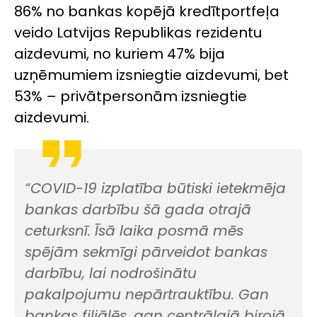
86% no bankas kopējā kredītportfeļa
veido Latvijas Republikas rezidentu
aizdevumi, no kuriem 47% bija
uzņēmumiem izsniegtie aizdevumi, bet
53% ­– privātpersonām izsniegtie
aizdevumi.
“COVID-19 izplatība būtiski ietekmēja
bankas darbību šā gada otrajā
ceturksnī. Īsā laika posmā mēs
spējām sekmīgi pārveidot bankas
darbību, lai nodrošinātu
pakalpojumu nepārtrauktību. Gan
bankas filiālēs, gan centrālajā birojā