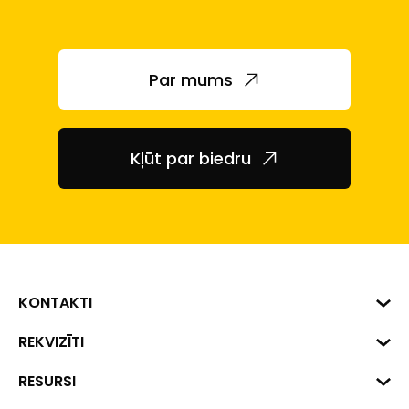
Par mums
Kļūt par biedru
KONTAKTI
Biznesa centrs "VERDE" Roberta
REKVIZĪTI
Hirša iela 1a (218.kab.), Rīga, LV-
1045
Reģ. Nr. 40008002175
RESURSI