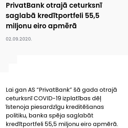
PrivatBank otrajā ceturksnī
saglabā kredītportfeli 55,5
miljonu eiro apmērā
02.09.2020.
Lai gan AS “PrivatBank” šā gada otrajā
ceturksnī COVID-19 izplatības dēļ
īstenoja piesardzīgu kreditēšanas
politiku, banka spēja saglabāt
kredītportfeli 55,5 miljonu eiro apmērā.