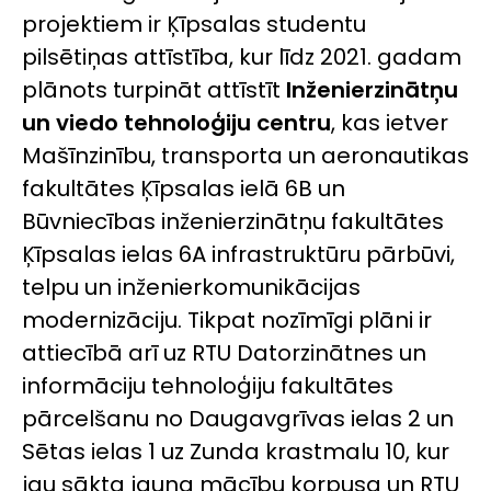
projektiem ir Ķīpsalas studentu
pilsētiņas attīstība, kur līdz 2021. gadam
plānots turpināt attīstīt
Inženierzinātņu
un viedo tehnoloģiju centru
, kas ietver
Mašīnzinību, transporta un aeronautikas
fakultātes Ķīpsalas ielā 6B un
Būvniecības inženierzinātņu fakultātes
Ķīpsalas ielas 6A infrastruktūru pārbūvi,
telpu un inženierkomunikācijas
modernizāciju. Tikpat nozīmīgi plāni ir
attiecībā arī uz RTU Datorzinātnes un
informāciju tehnoloģiju fakultātes
pārcelšanu no Daugavgrīvas ielas 2 un
Sētas ielas 1 uz Zunda krastmalu 10, kur
jau sākta jauna mācību korpusa un RTU