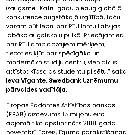
izaugsmei. Katru gadu pieaug globālā
konkurence augstākajā izglītībā, taču
varam būt lepni par RTU lomu Latvijas
labāko augstskolu pulkā. Priecājamies
par RTU ambiciozajiem mērķiem,
tiecoties kļūt par spēcīgāko un
modernāko studiju centru, vienlaikus
attīstot Ķīpsalas studentu pilsētu,” saka
Ieva Vīgante, Swedbank Uzņēmumu
pārvaldes vadītāja.
Eiropas Padomes Attīstības bankas
(EPAB) aizdevums 15 miljonu eiro
apjomā tika apstiprināts 2018. gada
novembrī. Toreiz, līguma parakstīšanas