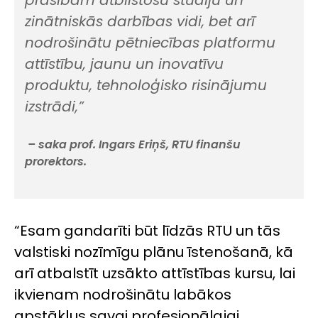
prasībām atbilstošu studiju un
zinātniskās darbības vidi, bet arī
nodrošinātu pētniecības platformu
attīstību, jaunu un inovatīvu
produktu, tehnoloģisko risinājumu
izstrādi,”
– saka prof. Ingars Eriņš, RTU finanšu
prorektors.
“Esam gandarīti būt līdzās RTU un tās
valstiski nozīmīgu plānu īstenošanā, kā
arī atbalstīt uzsākto attīstības kursu, lai
ikvienam nodrošinātu labākos
apstākļus savai profesionālajai