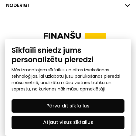
+371 287 18175
Banka: SEB Banka
Dati
NODERĪGI
info@financelatvia.eu
Kods: UNLALV2X
Materiāli
Līzings
Konta Nr. LV48UNLA0001000700732
Interaktīvie dati
Pensiju 2. līmenis
Uzņēmumu kredītspējas kalkulators
Finanšu pratība
Sīkfaili sniedz jums
Ombuds
personalizētu pieredzi
Mēs izmantojam sīkfailus un citas izsekošanas
tehnoloģijas, lai uzlabotu jūsu pārlūkošanas pieredzi
mūsu vietnē, analizētu mūsu vietnes trafiku un
saprastu, no kurienes nāk mūsu apmeklētāji.
Privātuma politika
GDPR subjekta piekļuves
Pārvaldīt sīkfailus
pieprasījums
© 2026 Latvijas Finanšu nozares asociācija - visas tiesības
rezervētas
Atļaut visus sīkfailus
Created by Mediapark