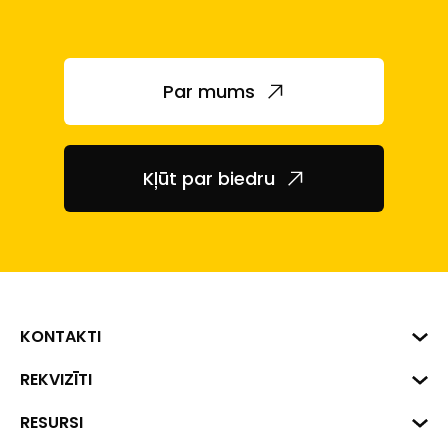
Par mums
Kļūt par biedru
KONTAKTI
Biznesa centrs "VERDE" Roberta
REKVIZĪTI
Hirša iela 1a (218.kab.), Rīga, LV-
1045
Reģ. Nr. 40008002175
RESURSI