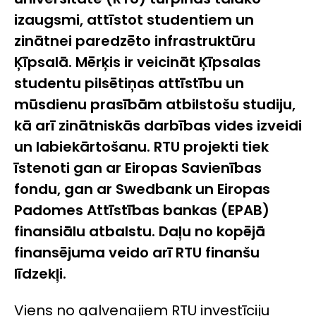
izaugsmi, attīstot studentiem un
zinātnei paredzēto infrastruktūru
Ķīpsalā. Mērķis ir veicināt Ķīpsalas
studentu pilsētiņas attīstību un
mūsdienu prasībām atbilstošu studiju,
kā arī zinātniskās darbības vides izveidi
un labiekārtošanu. RTU projekti tiek
īstenoti gan ar Eiropas Savienības
fondu, gan ar Swedbank un Eiropas
Padomes Attīstības bankas (EPAB)
finansiālu atbalstu. Daļu no kopējā
finansējuma veido arī RTU finanšu
līdzekļi.
Viens no galvenajiem RTU investīciju