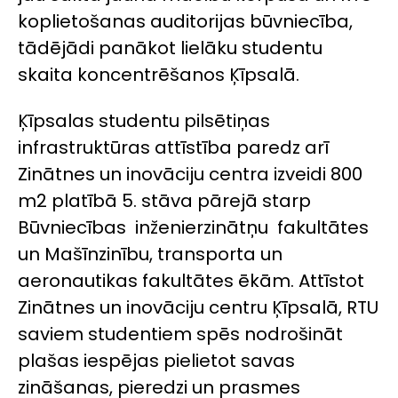
koplietošanas auditorijas būvniecība,
tādējādi panākot lielāku studentu
skaita koncentrēšanos Ķīpsalā.
Ķīpsalas studentu pilsētiņas
infrastruktūras attīstība paredz arī
Zinātnes un inovāciju centra izveidi 800
m
2
platībā 5. stāva pārejā starp
Būvniecības inženierzinātņu fakultātes
un Mašīnzinību, transporta un
aeronautikas fakultātes ēkām. Attīstot
Zinātnes un inovāciju centru Ķīpsalā, RTU
saviem studentiem spēs nodrošināt
plašas iespējas pielietot savas
zināšanas, pieredzi un prasmes