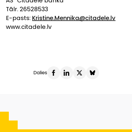
AS “Citadele banka”
Tālr. 26528533
E-pasts:
Kristine.Mennika@citadele.lv
www.citadele.lv
Dalies