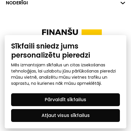
+371 287 18175
Banka: SEB Banka
Dati
NODERĪGI
info@financelatvia.eu
Kods: UNLALV2X
Materiāli
Līzings
Konta Nr. LV48UNLA0001000700732
Interaktīvie dati
Pensiju 2. līmenis
Uzņēmumu kredītspējas kalkulators
Finanšu pratība
Sīkfaili sniedz jums
Ombuds
personalizētu pieredzi
Mēs izmantojam sīkfailus un citas izsekošanas
tehnoloģijas, lai uzlabotu jūsu pārlūkošanas pieredzi
mūsu vietnē, analizētu mūsu vietnes trafiku un
saprastu, no kurienes nāk mūsu apmeklētāji.
Privātuma politika
GDPR subjekta piekļuves
Pārvaldīt sīkfailus
pieprasījums
© 2026 Latvijas Finanšu nozares asociācija - visas tiesības
rezervētas
Atļaut visus sīkfailus
Created by Mediapark