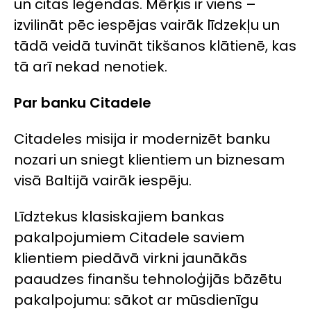
un citas leģendas. Mērķis ir viens –
izvilināt pēc iespējas vairāk līdzekļu un
tādā veidā tuvināt tikšanos klātienē, kas
tā arī nekad nenotiek.
Par banku Citadele
Citadeles misija ir modernizēt banku
nozari un sniegt klientiem un biznesam
visā Baltijā vairāk iespēju.
Līdztekus klasiskajiem bankas
pakalpojumiem Citadele saviem
klientiem piedāvā virkni jaunākās
paaudzes finanšu tehnoloģijās bāzētu
pakalpojumu: sākot ar mūsdienīgu