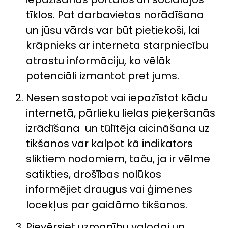
tīklos. Pat darbavietas norādīšana
un jūsu vārds var būt pietiekoši, lai
krāpnieks ar interneta starpniecību
atrastu informāciju, ko vēlāk
potenciāli izmantot pret jums.
Nesen sastopot vai iepazīstot kādu
internetā, pārlieku lielas pieķeršanās
izrādīšana un tūlītēja aicināšana uz
tikšanos var kalpot kā indikators
sliktiem nodomiem, taču, ja ir vēlme
satikties, drošības nolūkos
informējiet draugus vai ģimenes
locekļus par gaidāmo tikšanos.
Pievērsiet uzmanību valodai un