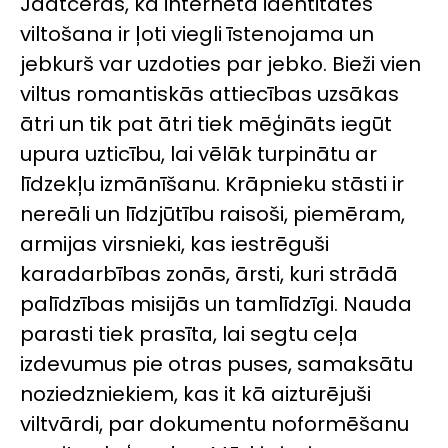
Jāatceras, ka internetā identitātes
viltošana ir ļoti viegli īstenojama un
jebkurš var uzdoties par jebko. Bieži vien
viltus romantiskās attiecības uzsākas
ātri un tik pat ātri tiek mēģināts iegūt
upura uzticību, lai vēlāk turpinātu ar
līdzekļu izmānīšanu. Krāpnieku stāsti ir
nereāli un līdzjūtību raisoši, piemēram,
armijas virsnieki, kas iestrēguši
karadarbības zonās, ārsti, kuri strādā
palīdzības misijās un tamlīdzīgi. Nauda
parasti tiek prasīta, lai segtu ceļa
izdevumus pie otras puses, samaksātu
noziedzniekiem, kas it kā aizturējuši
viltvārdi, par dokumentu noformēšanu