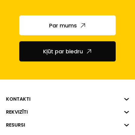
Par mums
Kļūt par biedru
KONTAKTI
Biznesa centrs "VERDE" Roberta
REKVIZĪTI
Hirša iela 1a (218.kab.), Rīga, LV-
1045
Reģ. Nr. 40008002175
RESURSI