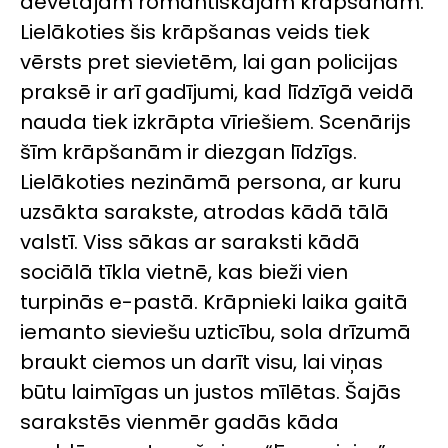
dēvētajām romantiskajām krāpšanām.
Lielākoties šis krāpšanas veids tiek
vērsts pret sievietēm, lai gan policijas
praksē ir arī gadījumi, kad līdzīgā veidā
nauda tiek izkrāpta vīriešiem. Scenārijs
šīm krāpšanām ir diezgan līdzīgs.
Lielākoties nezināmā persona, ar kuru
uzsākta sarakste, atrodas kādā tālā
valstī. Viss sākas ar saraksti kādā
sociālā tīkla vietnē, kas bieži vien
turpinās e-pastā. Krāpnieki laika gaitā
iemanto sieviešu uzticību, sola drīzumā
braukt ciemos un darīt visu, lai viņas
būtu laimīgas un justos mīlētas. Šajās
sarakstēs vienmēr gadās kāda