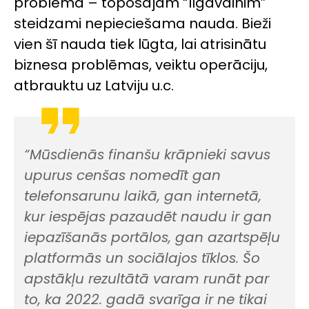
problēma – topošajam “līgavainim”
steidzami nepieciešama nauda. Bieži
vien šī nauda tiek lūgta, lai atrisinātu
biznesa problēmas, veiktu operāciju,
atbrauktu uz Latviju u.c.
“Mūsdienās finanšu krāpnieki savus
upurus cenšas nomedīt gan
telefonsarunu laikā, gan internetā,
kur iespējas pazaudēt naudu ir gan
iepazīšanās portālos, gan azartspēļu
platformās un sociālajos tīklos. Šo
apstākļu rezultātā varam runāt par
to, ka 2022. gadā svarīga ir ne tikai