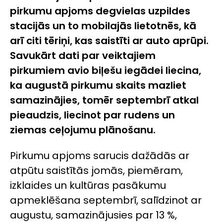
pirkumu apjoms degvielas uzpildes
stacijās un to mobilajās lietotnēs, kā
arī citi tēriņi, kas saistīti ar auto aprūpi.
Savukārt dati par veiktajiem
pirkumiem avio biļešu iegādei liecina,
ka augustā pirkumu skaits mazliet
samazinājies, tomēr septembrī atkal
pieaudzis, liecinot par rudens un
ziemas ceļojumu plānošanu.
Pirkumu apjoms sarucis dažādās ar
atpūtu saistītās jomās, piemēram,
izklaides un kultūras pasākumu
apmeklēšana septembrī, salīdzinot ar
augustu, samazinājusies par 13 %,