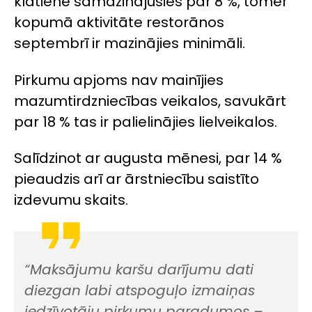
klātienē samazinājusies par 8 %, tomēr
kopumā aktivitāte restorānos
septembrī ir mazinājies minimāli.
Pirkumu apjoms nav mainījies
mazumtirdzniecības veikalos, savukārt
par 18 % tas ir palielinājies lielveikalos.
Salīdzinot ar augusta mēnesi, par 14 %
pieaudzis arī ar ārstniecību saistīto
izdevumu skaits.
“Maksājumu karšu darījumu dati
diezgan labi atspoguļo izmaiņas
iedzīvotāju pirkumu paradumos –