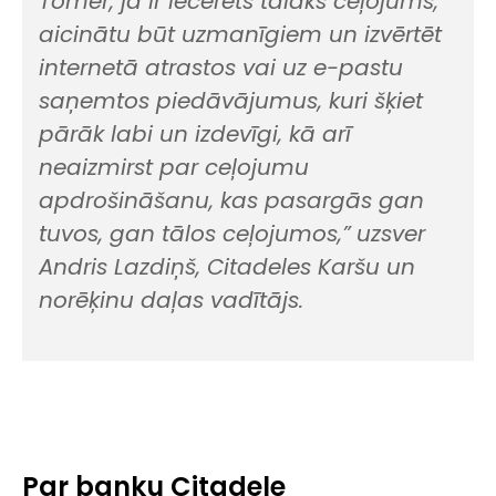
Tomēr, ja ir iecerēts tālāks ceļojums,
aicinātu būt uzmanīgiem un izvērtēt
internetā atrastos vai uz e-pastu
saņemtos piedāvājumus, kuri šķiet
pārāk labi un izdevīgi, kā arī
neaizmirst par ceļojumu
apdrošināšanu, kas pasargās gan
tuvos, gan tālos ceļojumos,”
uzsver
Andris Lazdiņš, Citadeles Karšu un
norēķinu daļas vadītājs.
Par banku Citadele