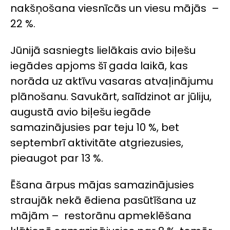
nakšņošana viesnīcās un viesu mājās –
22 %.
Jūnijā sasniegts lielākais avio biļešu
iegādes apjoms šī gada laikā, kas
norāda uz aktīvu vasaras atvaļinājumu
plānošanu. Savukārt, salīdzinot ar jūliju,
augustā avio biļešu iegāde
samazinājusies par teju 10 %, bet
septembrī aktivitāte atgriezusies,
pieaugot par 13 %.
Ēšana ārpus mājas samazinājusies
straujāk nekā ēdiena pasūtīšana uz
mājām – restorānu apmeklēšana