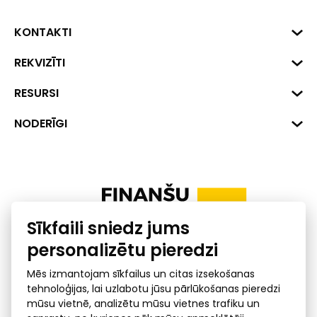
KONTAKTI
Biznesa centrs "VERDE" Roberta
REKVIZĪTI
Hirša iela 1a (218.kab.), Rīga, LV-
1045
Reģ. Nr. 40008002175
RESURSI
+371 287 18175
Banka: SEB Banka
Dati
NODERĪGI
info@financelatvia.eu
Kods: UNLALV2X
Materiāli
Līzings
Konta Nr. LV48UNLA0001000700732
Interaktīvie dati
Pensiju 2. līmenis
Uzņēmumu kredītspējas kalkulators
Finanšu pratība
Sīkfaili sniedz jums
Ombuds
personalizētu pieredzi
Mēs izmantojam sīkfailus un citas izsekošanas
tehnoloģijas, lai uzlabotu jūsu pārlūkošanas pieredzi
mūsu vietnē, analizētu mūsu vietnes trafiku un