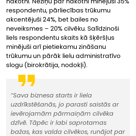
nākotni. Neziņu par nākotni minējuši 35%
respondentu, pārliecības trūkumu
akcentējuši 24%, bet bailes no
neveiksmes – 20% cilvēku. Salīdzinoši
liels respondentu skaits kā šķēršļus
minējuši arī pietiekamu zināšanu
trūkumu un pārāk lielu administratīvo
slogu (birokrātija, nodokļi).
“Sava biznesa starts ir liela
uzdrīkstēšanās, jo parasti saistās ar
ievērojamām pārmaiņām cilvēka
dzīvē. Tāpēc ir labi saprotamas
bažas, kas valda cilvēkos, runājot par