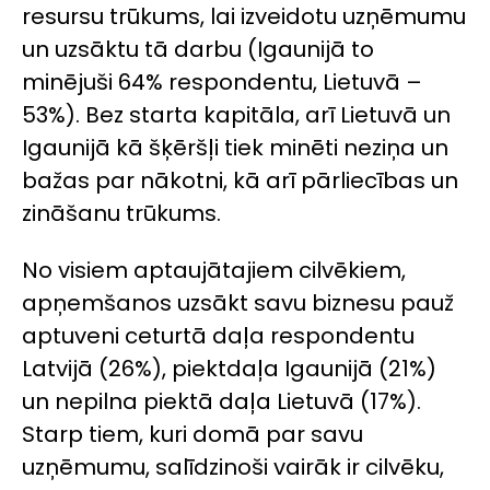
resursu trūkums, lai izveidotu uzņēmumu
un uzsāktu tā darbu (Igaunijā to
minējuši 64% respondentu, Lietuvā –
53%). Bez starta kapitāla, arī Lietuvā un
Igaunijā kā šķēršļi tiek minēti neziņa un
bažas par nākotni, kā arī pārliecības un
zināšanu trūkums.
No visiem aptaujātajiem cilvēkiem,
apņemšanos uzsākt savu biznesu pauž
aptuveni ceturtā daļa respondentu
Latvijā (26%), piektdaļa Igaunijā (21%)
un nepilna piektā daļa Lietuvā (17%).
Starp tiem, kuri domā par savu
uzņēmumu, salīdzinoši vairāk ir cilvēku,