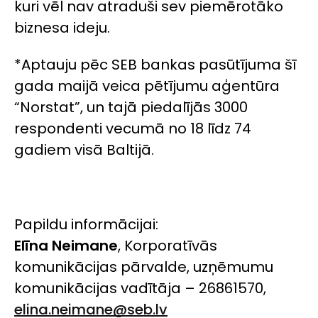
kuri vēl nav atraduši sev piemērotāko
biznesa ideju.
*Aptauju pēc SEB bankas pasūtījuma šī
gada maijā veica pētījumu aģentūra
“Norstat”, un tajā piedalījās 3000
respondenti vecumā no 18 līdz 74
gadiem visā Baltijā.
Papildu informācijai:
Elīna Neimane
, Korporatīvās
komunikācijas pārvalde, uzņēmumu
komunikācijas vadītāja – 26861570,
elina.neimane@seb.lv