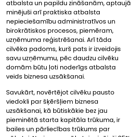
atbalsta un papildu zināšanām, aptaujā
minējuši arī praktiska atbalsta
nepieciešamību administratīvos un
birokrātiskos procesos, piemēram,
uzņēmuma reģistrēšanai. Arī tāda
cilvēka padoms, kurš pats ir izveidojis
savu uzņēmumu, pēc daudzu cilvēku
domām būtu ļoti noderīgs atbalsta
veids biznesa uzsākšanai.
Savukārt, novērtējot cilvēku pausto
viedokli par šķēršļiem biznesa
uzsākšanai, kā būtiskākie bez jau
pieminētā starta kapitāla trūkuma, ir
bailes un pārliecības trūkums par