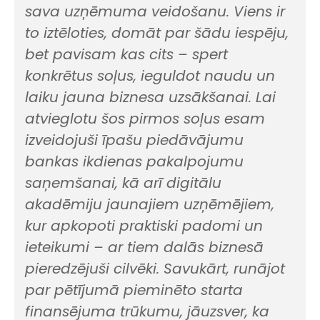
sava uzņēmuma veidošanu. Viens ir
to iztēloties, domāt par šādu iespēju,
bet pavisam kas cits – spert
konkrētus soļus, ieguldot naudu un
laiku jauna biznesa uzsākšanai. Lai
atvieglotu šos pirmos soļus esam
izveidojuši īpašu piedāvājumu
bankas ikdienas pakalpojumu
saņemšanai, kā arī digitālu
akadēmiju jaunajiem uzņēmējiem,
kur apkopoti praktiski padomi un
ieteikumi – ar tiem dalās biznesā
pieredzējuši cilvēki. Savukārt, runājot
par pētījumā pieminēto starta
finansējuma trūkumu, jāuzsver, ka