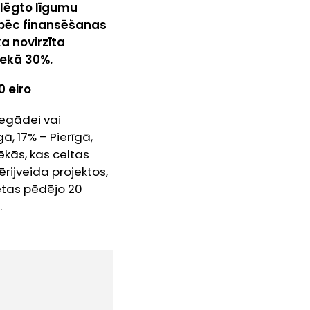
slēgto līgumu
s pēc finansēšanas
a novirzīta
nekā 30%.
 eiro
iegādei vai
, 17% – Pierīgā,
 ēkās, kas celtas
rijveida projektos,
vētas pēdējo 20
.