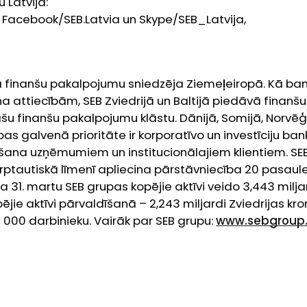
 Latvijā:
 Facebook/SEB.Latvia un Skype/SEB_Latvija,
ā finanšu pakalpojumu sniedzēja Ziemeļeiropā. Kā ba
a attiecībām, SEB Zviedrijā un Baltijā piedāvā finanšu
ašu finanšu pakalpojumu klāstu. Dānijā, Somijā, Norvēģ
bas galvenā prioritāte ir korporatīvo un investīciju ba
ana uzņēmumiem un institucionālajiem klientiem. SE
rptautiskā līmenī apliecina pārstāvniecība 20 pasaul
da 31. martu SEB grupas kopējie aktīvi veido 3,443 milj
pējie aktīvi pārvaldīšanā – 2,243 miljardi Zviedrijas kro
 000 darbinieku. Vairāk par SEB grupu:
www.sebgroup