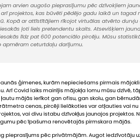
ojam arvien augošo pieprasījumu pēc dzīvokļiem jaun
ā arī projektos, kas būvēti pēdējo gadu laikā un tagad
rgū. Kopā ar attīstītājiem rīkojot virtuālas atvērto durvju
iesakās ļoti liels pretendentu skaits. Atsevišķiem jaun
esakās līdz pat 600 potenciālo pircēju. Mūsu statistik
do apmēram ceturtdaļu darījumu.
 ir jaunās ģimenes, kurām nepieciešams pirmais mājokli
Arī Covid laiks mainījis mājokļa lomu mūsu dzīvē, tāp
 ļautu mājās ierīkot gan ofisu, gan skolu, gan bērnud
metra cenas, pircēji lielākoties var atļauties vai nu d
rojektos, vai divu istabu dzīvokļus jaunajos projektos.
ugumu pēc īpašuma renovētajās pirmskara mājās.
g pieprasījums pēc privātmājām. Augot iedzīvotāju u