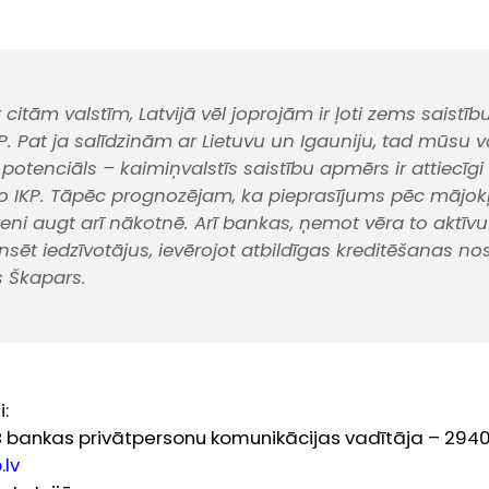
r citām valstīm, Latvijā vēl joprojām ir ļoti zems saist
. Pat ja salīdzinām ar Lietuvu un Igauniju, tad mūsu val
potenciāls – kaimiņvalstīs saistību apmērs ir attiecīg
o IKP. Tāpēc prognozējam, ka pieprasījums pēc mājokļ
ni augt arī nākotnē. Arī bankas, ņemot vēra to aktīvu kv
nsēt iedzīvotājus, ievērojot atbildīgas kreditēšanas no
s Škapars.
i:
EB bankas privātpersonu komunikācijas vadītāja – 2940
.lv