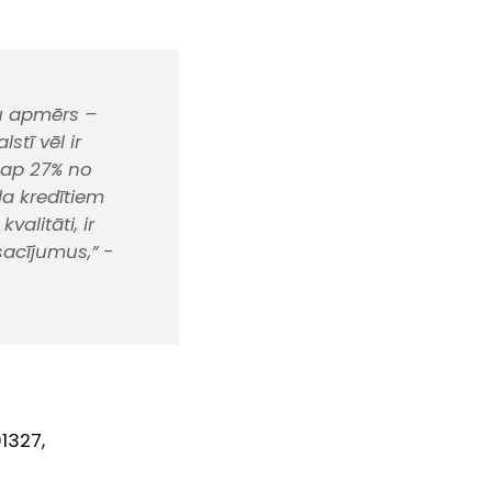
ību apmērs –
stī vēl ir
i ap 27% no
a kredītiem
alitāti, ir
sacījumus,”
-
1327,