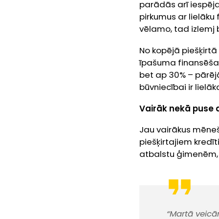
parādās arī iespēja
pirkumus ar lielāku
vēlamo, tad izlemj
No kopējā piešķirtā
īpašuma finansēšana
bet ap 30% – pārējā
būvniecībai ir lielā
Vairāk nekā puse 
Jau vairākus mēneš
piešķirtajiem kredī
atbalstu ģimenēm, b
“Martā veicā