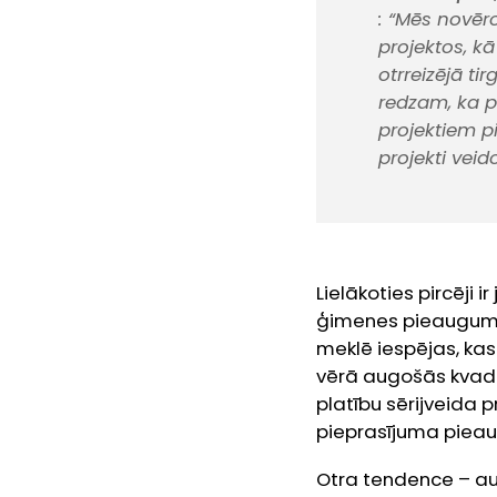
:
“Mēs novēr
projektos, k
otrreizējā ti
redzam, ka p
projektiem pi
projekti vei
Lielākoties pircēji
ģimenes pieaugumu. 
meklē iespējas, kas
vērā augošās kvadrāt
platību sērijveida p
pieprasījuma piea
Otra tendence – au