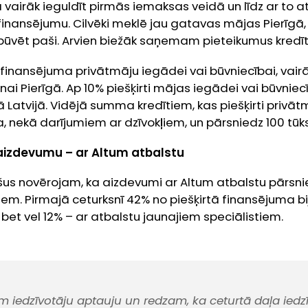
 vairāk ieguldīt pirmās iemaksas veidā un līdz ar to 
 finansējumu. Cilvēki meklē jau gatavas mājas Pierīgā, 
 būvēt paši. Arvien biežāk saņemam pieteikumus kredī
 finansējuma privātmāju iegādei vai būvniecībai, vairā
i Pierīgā. Ap 10% piešķirti mājas iegādei vai būvniec
 Latvijā. Vidējā summa kredītiem, kas piešķirti privāt
ka, nekā darījumiem ar dzīvokļiem, un pārsniedz 100 tūk
aizdevumu – ar Altum atbalstu
us novērojam, ka aizdevumi ar Altum atbalstu pārsni
tiem. Pirmajā ceturksnī 42% no piešķirtā finansējuma b
et vel 12% – ar atbalstu jaunajiem speciālistiem.
m iedzīvotāju aptauju un redzam, ka ceturtā daļa iedz