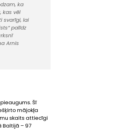
redzam, ka
 kas vēl
svarīgi, lai
sts” palīdz
rksnī
na Arnis
a pieaugums. Šī
ešķirto mājokļa
u skaits attiecīgi
Baltijā – 97