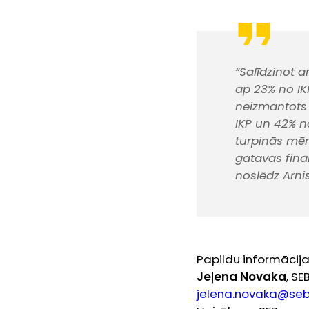
“Salīdzinot a
ap 23% no IKP
neizmantots 
IKP un 42% n
turpinās mēre
gatavas fina
noslēdz Arni
Papildu informācija
Jeļena Novaka
, S
jelena.novaka@seb