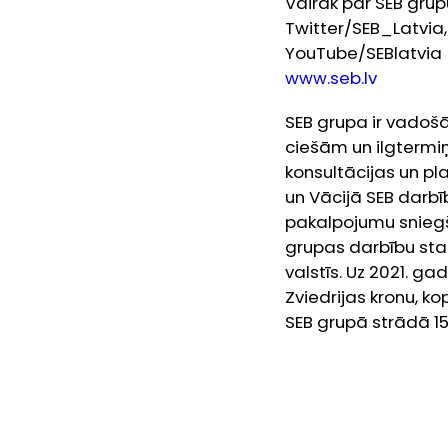
Vairāk par SEB grupu
Twitter/SEB_Latvia,
YouTube/SEBlatvia
www.seb.lv
SEB grupa ir vadoš
ciešām un ilgtermiņ
konsultācijas un pl
un Vācijā SEB darbī
pakalpojumu sniegš
grupas darbību sta
valstīs. Uz 2021. ga
Zviedrijas kronu, ko
SEB grupā strādā 15