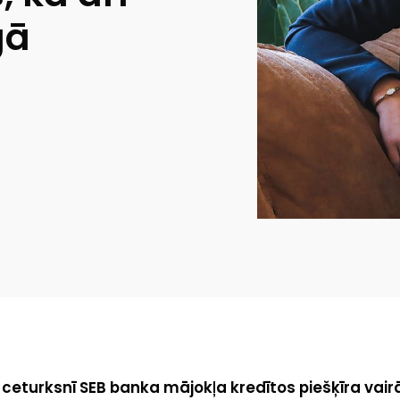
gā
ceturksnī SEB banka mājokļa kredītos piešķīra vair