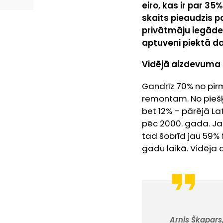
eiro, kas ir par 3
skaits pieaudzis p
privātmāju iegādei
aptuveni piektā da
Vidējā aizdevuma 
Gandrīz 70% no pirm
remontam. No piešķi
bet 12% – pārējā Lat
pēc 2000. gada. Ja 
tad šobrīd jau 59% 
gadu laikā. Vidēja
Arnis Škapars