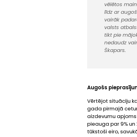
vēlētos mainī
līdz ar augo
vairāk padara
valsts atbal
tikt pie māj
nedaudz vair
Škapars.
Augošs pieprasījum
Vērtējot situāciju k
gada pirmajā ceturk
aizdevumu apjoms L
pieauga par 9% un 
tūkstoši eiro, savuk