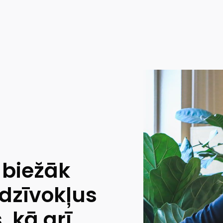
 biežāk
 dzīvokļus
, kā arī