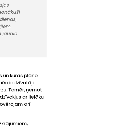
ajos
 nonākuši
 dienas,
ajiem
ā jaunie
s un kuras plāno
ēc iedzīvotāji
ārzu. Tomēr, ņemot
zīvokļus ar lielāku
 Novērojam arī
zkrājumiem,