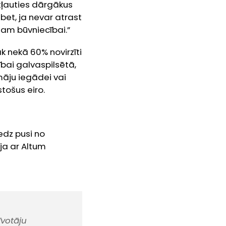
atļauties dārgākus
bet, ja nevar atrast
tam būvniecībai.”
k nekā 60% novirzīti
ībai galvaspilsētā,
māju iegādei vai
stošus eiro.
edz pusi no
ija ar Altum
īvotāju