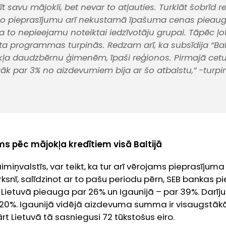
t savu mājokli, bet nevar to atļauties. Turklāt šobrīd 
šo pieprasījumu arī nekustamā īpašuma cenas pieaug,
 to nepieejamu noteiktai iedzīvotāju grupai. Tāpēc ļoti 
sta programmas turpinās. Redzam arī, ka subsīdija “Bal
okļa daudzbērnu ģimenēm, īpaši reģionos. Pirmajā cetu
āk par 3% no aizdevumiem bija ar šo atbalstu,”
-turpi
s pēc mājokļa kredītiem visā Baltijā
aimiņvalstīs, var teikt, ka tur arī vērojams pieprasījum
snī, salīdzinot ar to pašu periodu pērn, SEB bankas pi
ietuvā pieauga par 26% un Igaunijā – par 39%. Darījum
20%. Igaunijā vidējā aizdevuma summa ir visaugstākā 
ārt Lietuvā tā sasniegusi 72 tūkstošus eiro.