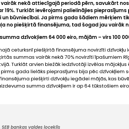
5% vairāk nekā attiecīgajā periodā pērn, savukārt no
ar 19%. Turklāt ievērojami palielinājies pieprasījum
 un būvniecībai. Ja pirms gada šādiem mērķiem tik
ļa no piešķirtā finansējuma, tad šogad jau vairāk 
summa dzīvokļiem 64 000 eiro, mājām – virs 100 000
ajā ceturksnī piešķirtā finansējuma novirzīti dzīvokļu 
rtās summas vairāk nekā 70% novirzīti īpašumiem Rīgā
vijā. Turklāt arvien biežāk iedzīvotāji izvēlas mājokļus
pirms gada lielāks pieprasījums bija pēc dzīvokļiem sē
finansējuma piešķirti dzīvokļu iegādei mājās, kas bū
 aizdevuma summa dzīvokļiem ir ap 64 tūkstošiem eiro
, SEB bankas valdes loceklis