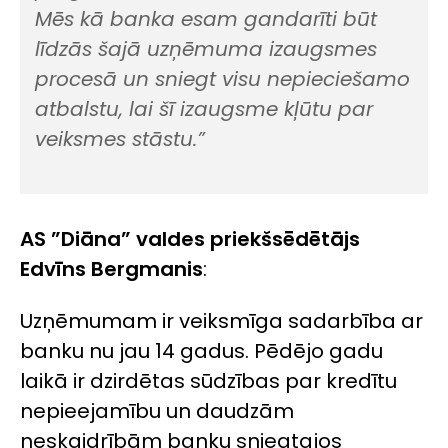
Mēs kā banka esam gandarīti būt
līdzās šajā uzņēmuma izaugsmes
procesā un sniegt visu nepieciešamo
atbalstu, lai šī izaugsme kļūtu par
veiksmes stāstu.”
AS ”Diāna” valdes priekšsēdētājs
Edvīns Bergmanis
:
Uzņēmumam ir veiksmīga sadarbība ar
banku nu jau 14 gadus. Pēdējo gadu
laikā ir dzirdētas sūdzības par kredītu
nepieejamību un daudzām
neskaidrībām banku sniegtajos