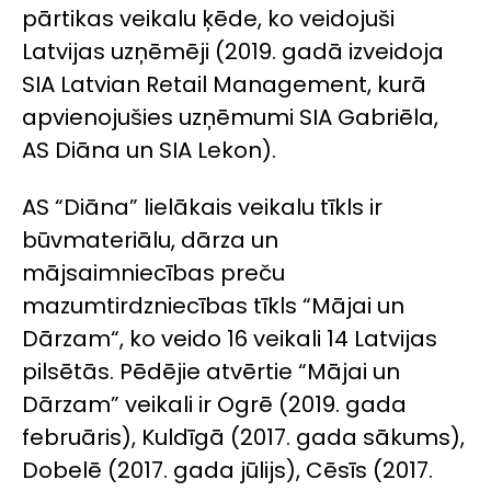
pārtikas veikalu ķēde, ko veidojuši
Latvijas uzņēmēji (2019. gadā izveidoja
SIA Latvian Retail Management, kurā
apvienojušies uzņēmumi SIA Gabriēla,
AS Diāna un SIA Lekon).
AS “Diāna” lielākais veikalu tīkls ir
būvmateriālu, dārza un
mājsaimniecības preču
mazumtirdzniecības tīkls “Mājai un
Dārzam“, ko veido 16 veikali 14 Latvijas
pilsētās. Pēdējie atvērtie “Mājai un
Dārzam” veikali ir Ogrē (2019. gada
februāris), Kuldīgā (2017. gada sākums),
Dobelē (2017. gada jūlijs), Cēsīs (2017.