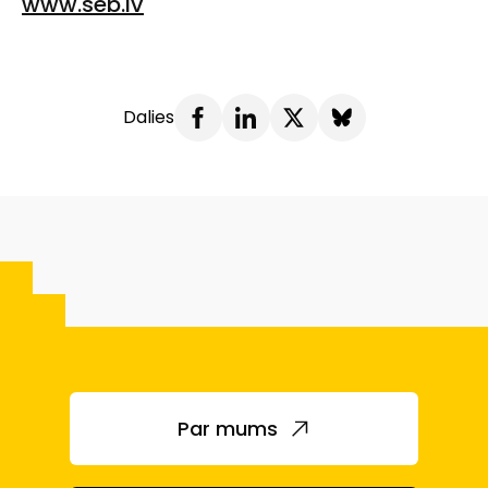
www.seb.lv
Dalies
Par mums