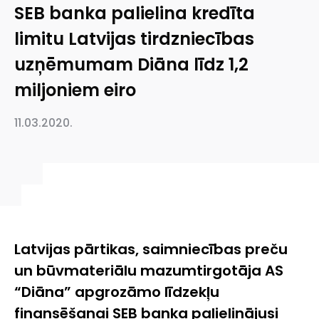
SEB banka palielina kredīta
limitu Latvijas tirdzniecības
uzņēmumam Diāna līdz 1,2
miljoniem eiro
11.03.2020.
Latvijas pārtikas, saimniecības preču
un būvmateriālu mazumtirgotāja AS
“Diāna” apgrozāmo līdzekļu
finansēšanai SEB banka palielinājusi