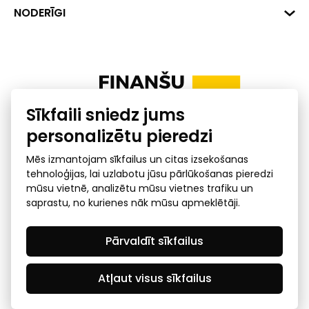
+371 287 18175
Banka: SEB Banka
Dati
NODERĪGI
info@financelatvia.eu
Kods: UNLALV2X
Materiāli
Līzings
Konta Nr. LV48UNLA0001000700732
Interaktīvie dati
Pensiju 2. līmenis
Uzņēmumu kredītspējas kalkulators
Finanšu pratība
Sīkfaili sniedz jums
Ombuds
personalizētu pieredzi
Mēs izmantojam sīkfailus un citas izsekošanas
tehnoloģijas, lai uzlabotu jūsu pārlūkošanas pieredzi
mūsu vietnē, analizētu mūsu vietnes trafiku un
saprastu, no kurienes nāk mūsu apmeklētāji.
Privātuma politika
GDPR subjekta piekļuves
Pārvaldīt sīkfailus
pieprasījums
© 2026 Latvijas Finanšu nozares asociācija - visas tiesības
rezervētas
Atļaut visus sīkfailus
Created by Mediapark