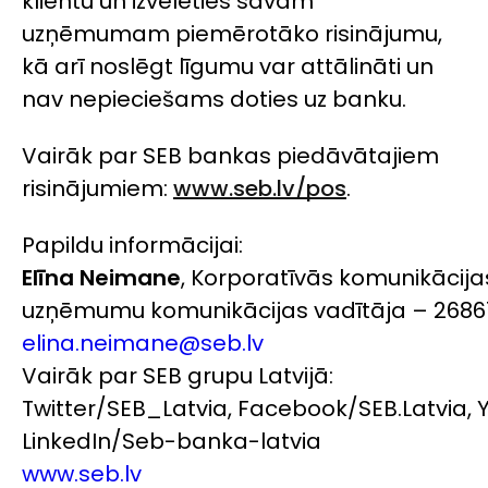
klientu un izvēlēties savam
uzņēmumam piemērotāko risinājumu,
kā arī noslēgt līgumu var attālināti un
nav nepieciešams doties uz banku.
Vairāk par SEB bankas piedāvātajiem
risinājumiem:
www.seb.lv/pos
.
Papildu informācijai:
Elīna Neimane
, Korporatīvās komunikācija
uzņēmumu komunikācijas vadītāja – 2686
elina.neimane@seb.lv
Vairāk par SEB grupu Latvijā:
Twitter/SEB_Latvia, Facebook/SEB.Latvia, 
LinkedIn/Seb-banka-latvia
www.seb.lv