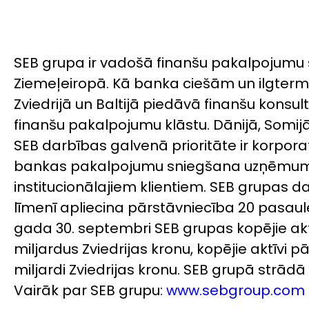
SEB grupa ir vadošā finanšu pakalpojumu 
Ziemeļeiropā. Kā banka ciešām un ilgterm
Zviedrijā un Baltijā piedāvā finanšu konsul
finanšu pakalpojumu klāstu. Dānijā, Somijā
SEB darbības galvenā prioritāte ir korporat
bankas pakalpojumu sniegšana uzņēmu
institucionālajiem klientiem. SEB grupas d
līmenī apliecina pārstāvniecība 20 pasaules
gada 30. septembri SEB grupas kopējie akt
miljardus Zviedrijas kronu, kopējie aktīvi 
miljardi Zviedrijas kronu. SEB grupā strādā
Vairāk par SEB grupu:
www.sebgroup.com