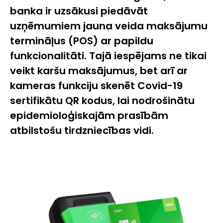
banka ir uzsākusi piedāvāt
uzņēmumiem jauna veida maksājumu
termināļus (POS) ar papildu
funkcionalitāti. Tajā iespējams ne tikai
veikt karšu maksājumus, bet arī ar
kameras funkciju skenēt
Covid-19
sertifikātu QR kodus, lai nodrošinātu
epidemioloģiskajām prasībām
atbilstošu tirdzniecības vidi.