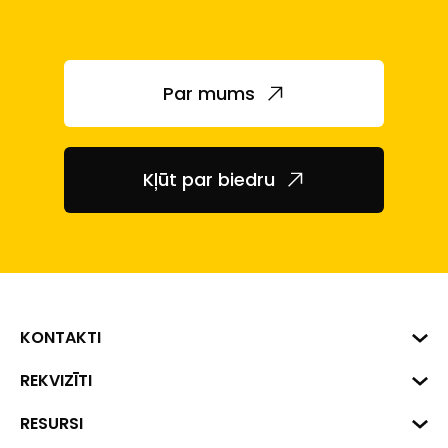
Par mums
Kļūt par biedru
KONTAKTI
Biznesa centrs "VERDE" Roberta
REKVIZĪTI
Hirša iela 1a (218.kab.), Rīga, LV-
1045
Reģ. Nr. 40008002175
RESURSI