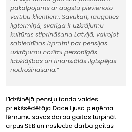
pakalpojums ar augstu pievienoto
vērtību klientiem. Savukārt, raugoties
ilgtermiņā, svarīga ir uzkrājumu
kultūras stiprināšana Latvijā, vairojot
sabiedrības izpratni par pensijas
uzkrājumu nozīmi personīgās
labklājības un finansiālās ilgtspējas
nodrošināšanā.”
Līdzšinējā pensiju fonda valdes
priekšsēdētāja Dace Ljusa pieņēma
lēmumu savas darba gaitas turpināt
ārpus SEB un noslēdza darba gaitas