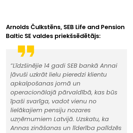
Arnolds Čulkstēns, SEB Life and Pension
Baltic SE valdes priekšsēdētājs:
“Līdzšinējie 14 gadi SEB bankā Annai
ļāvuši uzkrāt lielu pieredzi klientu
apkalpošanas jomā un
operacionālajā pārvaldībā, kas būs
īpaši svarīga, vadot vienu no
lielākajiem pensiju nozares
uzņēmumiem Latvijā. Uzskatu, ka
Annas zināšanas un līderība palīdzēs