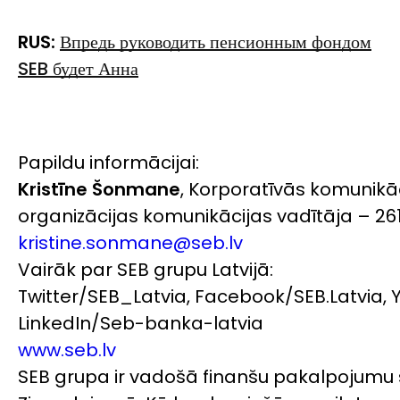
RUS:
Впредь руководить пенсионным фондом
SEB
будет Анна
Papildu informācijai:
Kristīne Šonmane
, Korporatīvās komunikā
organizācijas komunikācijas vadītāja – 26
kristine.sonmane@seb.lv
Vairāk par SEB grupu Latvijā:
Twitter/SEB_Latvia, Facebook/SEB.Latvia, 
LinkedIn/Seb-banka-latvia
www.seb.lv
SEB grupa ir vadošā finanšu pakalpojumu 