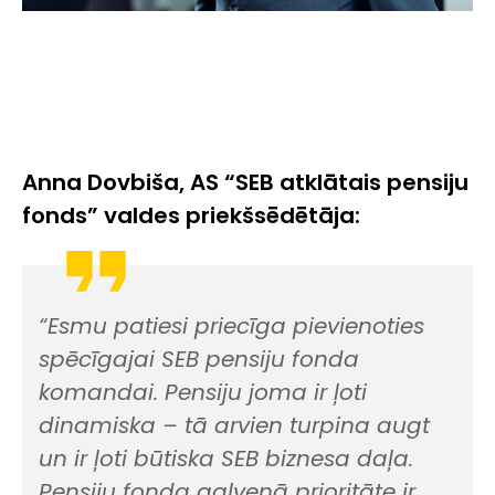
Anna Dovbiša, AS “SEB atklātais pensiju
fonds” valdes priekšsēdētāja:
“Esmu patiesi priecīga pievienoties
spēcīgajai SEB pensiju fonda
komandai. Pensiju joma ir ļoti
dinamiska – tā arvien turpina augt
un ir ļoti būtiska SEB biznesa daļa.
Pensiju fonda galvenā prioritāte ir