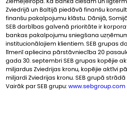
Ziemeļeiropā. Kā banka ciešām un ilgterm
Zviedrijā un Baltijā piedāvā finanšu konsul
finanšu pakalpojumu klāstu. Dānijā, Somijā
SEB darbības galvenā prioritāte ir korporat
bankas pakalpojumu sniegšana uzņēmu
institucionālajiem klientiem. SEB grupas d
līmenī apliecina pārstāvniecība 20 pasaules
gada 30. septembri SEB grupas kopējie akt
miljardus Zviedrijas kronu, kopējie aktīvi 
miljardi Zviedrijas kronu. SEB grupā strādā
Vairāk par SEB grupu:
www.sebgroup.com