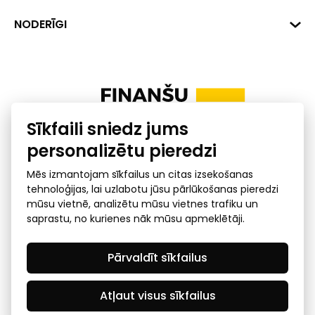
+371 287 18175
Banka: SEB Banka
Dati
NODERĪGI
info@financelatvia.eu
Kods: UNLALV2X
Materiāli
Līzings
Konta Nr. LV48UNLA0001000700732
Interaktīvie dati
Pensiju 2. līmenis
Uzņēmumu kredītspējas kalkulators
Finanšu pratība
Sīkfaili sniedz jums
Ombuds
personalizētu pieredzi
Mēs izmantojam sīkfailus un citas izsekošanas
tehnoloģijas, lai uzlabotu jūsu pārlūkošanas pieredzi
mūsu vietnē, analizētu mūsu vietnes trafiku un
saprastu, no kurienes nāk mūsu apmeklētāji.
Privātuma politika
GDPR subjekta piekļuves
Pārvaldīt sīkfailus
pieprasījums
© 2026 Latvijas Finanšu nozares asociācija - visas tiesības
rezervētas
Atļaut visus sīkfailus
Created by Mediapark