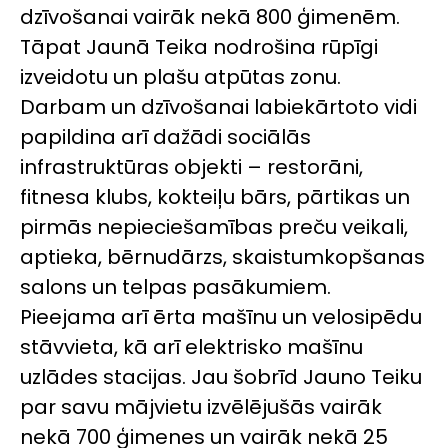
dzīvošanai vairāk nekā 800 ģimenēm.
Tāpat Jaunā Teika nodrošina rūpīgi
izveidotu un plašu atpūtas zonu.
Darbam un dzīvošanai labiekārtoto vidi
papildina arī dažādi sociālās
infrastruktūras objekti – restorāni,
fitnesa klubs, kokteiļu bārs, pārtikas un
pirmās nepieciešamības preču veikali,
aptieka, bērnudārzs, skaistumkopšanas
salons un telpas pasākumiem.
Pieejama arī ērta mašīnu un velosipēdu
stāvvieta, kā arī elektrisko mašīnu
uzlādes stacijas. Jau šobrīd Jauno Teiku
par savu mājvietu izvēlējušās vairāk
nekā 700 ģimenes un vairāk nekā 25