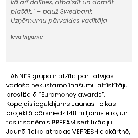
kā arī dalīties, atbalstīt un domāt
plašāk,”
– pauž Swedbank
Uzņēmumu pārvaldes vadītāja
Ieva Vīgante
.
HANNER grupa ir atzīta par Latvijas
vadošo nekustamo īpašumu attīstītāju
prestižajā “Euromoney awards”.
Kopējais ieguldījums Jaunās Teikas
projektā pārsniedz 140 miljonus eiro, un
tas ir saņēmis BREEAM sertifikāciju.
Jaunā Teika atrodas VEFRESH apkārtnē,