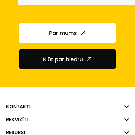
Par mums
Kļūt par biedru
KONTAKTI
Biznesa centrs "VERDE" Roberta
REKVIZĪTI
Hirša iela 1a (218.kab.), Rīga, LV-
1045
Reģ. Nr. 40008002175
RESURSI