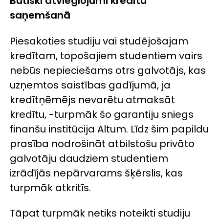
Būtiski atvieglojumi kredītu
saņemšanā
Piesakoties studiju vai studējošajam
kredītam, topošajiem studentiem vairs
nebūs nepieciešams otrs galvotājs, kas
uzņemtos saistības gadījumā, ja
kredītņēmējs nevarētu atmaksāt
kredītu, -turpmāk šo garantiju sniegs
finanšu institūcija Altum. Līdz šim papildu
prasība nodrošināt atbilstošu privāto
galvotāju daudziem studentiem
izrādījās nepārvarams šķērslis, kas
turpmāk atkritīs.
Tāpat turpmāk netiks noteikti studiju