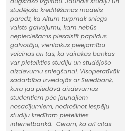
augstāko izglītību. Jaunais studiju un
studējošo kreditēšanas modelis
paredz, ka Altum turpmāk sniegs
valsts galvojumu, kam nebūs
nepieciešams piesaistīt papildus
galvotāju, vienlaikus pieejamību
veicinās arī tas, ka vairākas bankas
var pieteikties studiju un studējošo
aizdevumu sniegšanai. Visoperatīvāk
sadarbība izveidojās ar Swedbank,
kura jau piedāvā aizdevumus
studentiem pēc jaunajiem
nosacījumiem, nodrošinot iespēju
studiju kredītam pieteikties
internetbankā. Ceram, ka arī citas