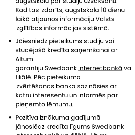
augstskolu par studiju uzsākšanu.
Kad tas izdarīts, augstskola 10 dienu
laikā atjaunos informāciju Valsts
izglītības informācijas sistēmā.
Jāiesniedz pieteikums studiju vai
studējošā kredīta saņemšanai ar
Altum
garantiju Swedbank
internetbankā
vai
filiālē. Pēc pieteikuma
izvērtēšanas banka sazināsies ar
katru interesentu un informēs par
pieņemto lēmumu.
Pozitīva iznākuma gadījumā
jānoslēdz kredīta līgums Swedbank