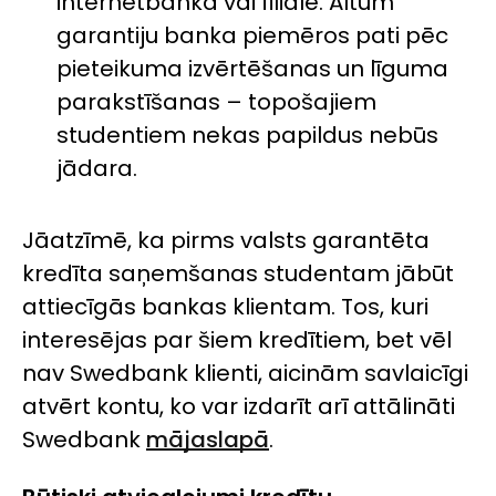
internetbankā vai filiālē. Altum
garantiju banka piemēros pati pēc
pieteikuma izvērtēšanas un līguma
parakstīšanas – topošajiem
studentiem nekas papildus nebūs
jādara.
Jāatzīmē, ka pirms valsts garantēta
kredīta saņemšanas studentam jābūt
attiecīgās bankas klientam. Tos, kuri
interesējas par šiem kredītiem, bet vēl
nav Swedbank klienti, aicinām savlaicīgi
atvērt kontu, ko var izdarīt arī attālināti
Swedbank
mājaslapā
.