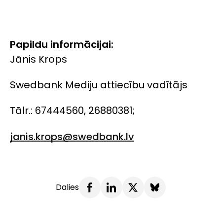
Papildu informācijai:
Jānis Krops
Swedbank Mediju attiecību vadītājs
Tālr.: 67444560, 26880381;
janis.krops@swedbank.lv
Dalies