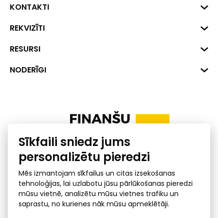
KONTAKTI
Biznesa centrs "VERDE" Roberta
REKVIZĪTI
Hirša iela 1a (218.kab.), Rīga, LV-
1045
Reģ. Nr. 40008002175
RESURSI
+371 287 18175
Banka: SEB Banka
Dati
NODERĪGI
info@financelatvia.eu
Kods: UNLALV2X
Materiāli
Līzings
Konta Nr. LV48UNLA0001000700732
Interaktīvie dati
Pensiju 2. līmenis
Uzņēmumu kredītspējas kalkulators
Finanšu pratība
Sīkfaili sniedz jums
Ombuds
personalizētu pieredzi
Mēs izmantojam sīkfailus un citas izsekošanas
tehnoloģijas, lai uzlabotu jūsu pārlūkošanas pieredzi
mūsu vietnē, analizētu mūsu vietnes trafiku un
saprastu, no kurienes nāk mūsu apmeklētāji.