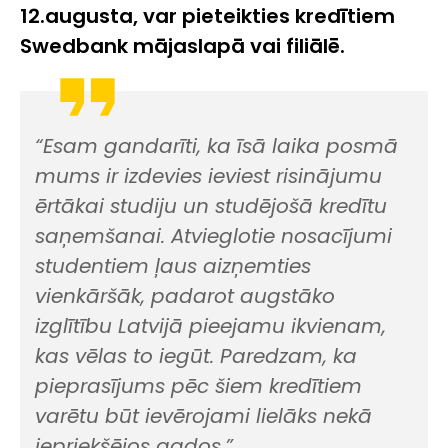
12.augusta, var pieteikties kredītiem
Swedbank mājaslapā vai filiālē.
“
Esam gandarīti, ka īsā laika posmā
mums ir izdevies ieviest risinājumu
ērtākai studiju un studējošā kredītu
saņemšanai. Atvieglotie nosacījumi
studentiem ļaus aizņemties
vienkāršāk,
padarot augstāko
izglītību Latvijā pieejamu ikvienam,
kas vēlas to iegūt
. Paredzam, ka
pieprasījums pēc šiem kredītiem
varētu būt ievērojami lielāks nekā
iepriekšējos gados
,”