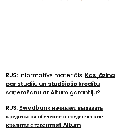
RUS:
Informatīvs materiāls:
Kas jāzina
par studiju un studējošo kredītu
saņemšanu ar Altum garantiju?
RUS:
Swedbank
начинает выдавать
кредиты на обучение и студенческие
кредиты с гарантией
Altum